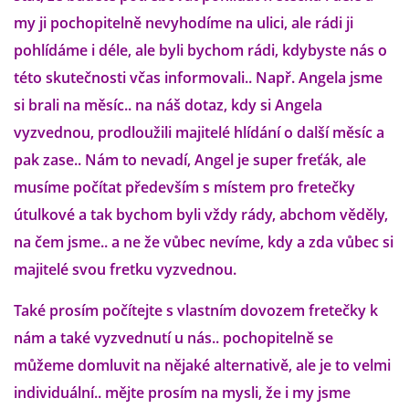
VÝCHOVA FRETKY
my ji pochopitelně nevyhodíme na ulici, ale rádi ji
pohlídáme i déle, ale byli bychom rádi, kdybyste nás o
NEMOCI FRETEK
této skutečnosti včas informovali.. Např. Angela jsme
si brali na měsíc.. na náš dotaz, kdy si Angela
JAK FRETKA BYDLÍ
vyzvednou, prodloužili majitelé hlídání o další měsíc a
pak zase.. Nám to nevadí, Angel je super freťák, ale
CESTOVÁNÍ S FRETKOU
musíme počítat především s místem pro fretečky
útulkové a tak bychom byli vždy rády, abchom věděly,
JEDNA ČÍ VÍCE FRETEK?
na čem jsme.. a ne že vůbec nevíme, kdy a zda vůbec si
majitelé svou fretku vyzvednou.
KASTRACE
Také prosím počítejte s vlastním dovozem fretečky k
STRAVA
nám a také vyzvednutí u nás.. pochopitelně se
můžeme domluvit na nějaké alternativě, ale je to velmi
individuální.. mějte prosím na mysli, že i my jsme
PODPORA