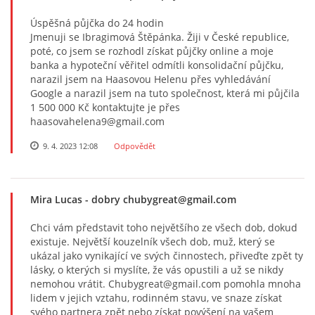
Úspěšná půjčka do 24 hodin
Jmenuji se Ibragimová Štěpánka. Žiji v České republice,
poté, co jsem se rozhodl získat půjčky online a moje
banka a hypoteční věřitel odmítli konsolidační půjčku,
narazil jsem na Haasovou Helenu přes vyhledávání
Google a narazil jsem na tuto společnost, která mi půjčila
1 500 000 Kč kontaktujte je přes
haasovahelena9@gmail.com
9. 4. 2023 12:08
Odpovědět
Mira Lucas
- dobry chubygreat@gmail.com
Chci vám představit toho největšího ze všech dob, dokud
existuje. Největší kouzelník všech dob, muž, který se
ukázal jako vynikající ve svých činnostech, přiveďte zpět ty
lásky, o kterých si myslíte, že vás opustili a už se nikdy
nemohou vrátit. Chubygreat@gmail.com pomohla mnoha
lidem v jejich vztahu, rodinném stavu, ve snaze získat
svého partnera zpět nebo získat povýšení na vašem