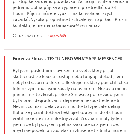
přístup ke každému požadavku. Zaručuji rychlé a seriózní
jednání. Úplná půjčka a vyplacení prostředků do 24
hodin. Půjčku můžete využít i na konsolidaci svých
závazků. Vysoká propustnost schválených aplikací. Prosím
kontaktujte mě mariakamakova@seznam.cz
4. 4. 2023 11:45
Odpovědět
Fiorenza Elmas
- TEXTU NEBO WHATSAPP MESSENGER
Byl jsem posledním člověkem na světě, který přijal
skutečnost, že kouzla existují nebo fungují, dokud jsem
nebyl odkázán na doktora Ilekhojieho, který pomohl tolika
lidem svými mocnými kouzly na usmíření. Nezbylo mi nic
jiného, než to zkusit, protože 3 měsíce po rozvodu jsem
byl v práci degradován z deprese a nesoustředěnosti.
Nevím, co mám dělat, abych ho dostal zpět, ale děkuji
Bohu, že použil doktora Ilekhojieho, aby mi do 48 hodin
vrátil moje štěstí a milostný život. Zrovna minulý týden
jsem zde byl povýšen zpět na svou pozici a jsem zde,
abych se podělil o svou vlastní zkušenost s tímto mužem