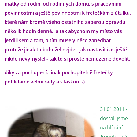
matky od rodin, od rodinných domů, s pracovními
povinnostmi a ještě povinnostmi k fretečkám z útulku,
E - S H O P
které nám kromě všeho ostatního zaberou opravdu
několik hodin denně.. a tak abychom my místo vás
HISTORIE 2022
jezdili sem a tam, a tím musely něco zanedbat -
protože jinak to bohužel nejde - jak nastavit čas ještě
O NÁS :-)
nikdo nevymyslel - tak to si prostě nemůžeme dovolit.
díky za pochopení. Jinak pochopitelně fretečky
VÝROČNÍ ZPRÁVY
pohlídáme velmi rády a s láskou :-)
KONTAKT
31.01.2011 -
JAK NÁM POMOCI
dostali jsme
na hlídání
NAPSALI O NÁS
Angela