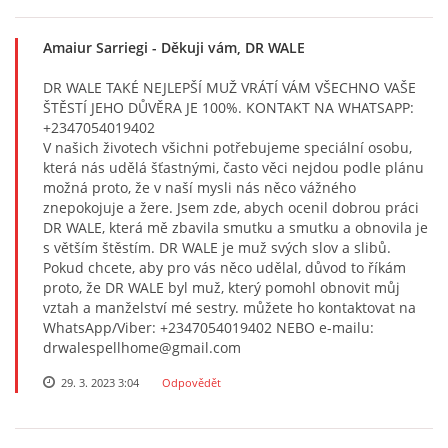
Amaiur Sarriegi
- Děkuji vám, DR WALE
DR WALE TAKÉ NEJLEPŠÍ MUŽ VRÁTÍ VÁM VŠECHNO VAŠE
ŠTĚSTÍ JEHO DŮVĚRA JE 100%. KONTAKT NA WHATSAPP:
+2347054019402
V našich životech všichni potřebujeme speciální osobu,
která nás udělá šťastnými, často věci nejdou podle plánu
možná proto, že v naší mysli nás něco vážného
znepokojuje a žere. Jsem zde, abych ocenil dobrou práci
DR WALE, která mě zbavila smutku a smutku a obnovila je
s větším štěstím. DR WALE je muž svých slov a slibů.
Pokud chcete, aby pro vás něco udělal, důvod to říkám
proto, že DR WALE byl muž, který pomohl obnovit můj
vztah a manželství mé sestry. můžete ho kontaktovat na
WhatsApp/Viber: +2347054019402 NEBO e-mailu:
drwalespellhome@gmail.com
29. 3. 2023 3:04
Odpovědět