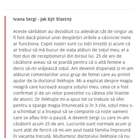
Ivana Sergi
- Jak být šťastný
Aceste sărbători au dezvăluit cu adevărat cât de singur aș
fi fost dacă planul unei despărțiri oribile a căsniciei mele
ar funcționa. Copiii noștri sunt cu toții liniștiți și acum că
ar trebui să mă bucur de viața alături de soțul meu, el a
fost dus de recepționerul din biroul lui. 25 de ani de
căsătorie aveau să se piardă pentru că o altă femeie a
decis să-mi vrăjească soțul. Am devenit disperată și m-am
alăturat comentariilor unui grup de femei care au primit
ajutor de la doctorul Ilekhojie. Mi-a explicat despre magia
neagră care lucrează asupra soțului meu, ceea ce a fost
confirmat și de un viitor povestitor cu câteva zile înainte
de atunci. Dr Ilekhojie mi-a spus tot ce trebuie să ofer
pentru a sparge magia întunecată și în 3 zile, soțul meu s-
a schimbat și a început să se comporte ca niște oameni
care se aflau într-o pauză. A devenit Sergi cu care m-am
căsătorit acum 25 de ani. Lucrurile sunt normale acum și
sunt atât de fericit că mi-am avut toată familia împreună
în vacanța trecută. Mulțumesc doctorului Ilekhojie că nu