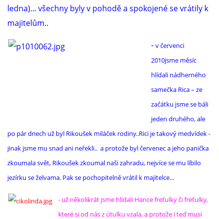
ledna)... všechny byly v pohodě a spokojené se vrátily k
majitelům..
-
v červenci
2010jsme měsíc
hlídali nádherného
samečka Rica – ze
začátku jsme se báli
jeden druhého, ale
po pár dnech už byl Rikoušek miláček rodiny..Rici je takový medvídek -
jinak jsme mu snad ani neřekli.. a protože byl červenec a jeho panička
zkoumala svět, Rikoušek zkoumal naši zahradu, nejvíce se mu líbilo
jezírku se želvama. Pak se pochopitelně vrátil k majitelce...
- už několikrát jsme hlídali Hance freťulky či freťulky,
které si od nás z útulku vzala, a protože i teď musí