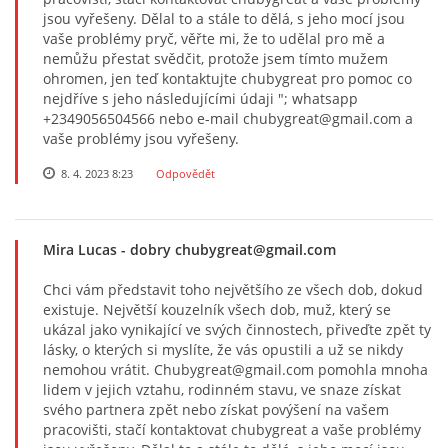
jsou vyřešeny. Dělal to a stále to dělá, s jeho mocí jsou
vaše problémy pryč, věřte mi, že to udělal pro mě a
nemůžu přestat svědčit, protože jsem tímto mužem
ohromen, jen teď kontaktujte chubygreat pro pomoc co
nejdříve s jeho následujícími údaji "; whatsapp
+2349056504566 nebo e-mail chubygreat@gmail.com a
vaše problémy jsou vyřešeny.
8. 4. 2023 8:23
Odpovědět
Mira Lucas
- dobry chubygreat@gmail.com
Chci vám představit toho největšího ze všech dob, dokud
existuje. Největší kouzelník všech dob, muž, který se
ukázal jako vynikající ve svých činnostech, přiveďte zpět ty
lásky, o kterých si myslíte, že vás opustili a už se nikdy
nemohou vrátit. Chubygreat@gmail.com pomohla mnoha
lidem v jejich vztahu, rodinném stavu, ve snaze získat
svého partnera zpět nebo získat povýšení na vašem
pracovišti, stačí kontaktovat chubygreat a vaše problémy