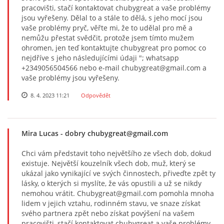
pracovišti, stačí kontaktovat chubygreat a vaše problémy
jsou vyřešeny. Dělal to a stále to dělá, s jeho mocí jsou
vaše problémy pryč, věřte mi, že to udělal pro mě a
nemůžu přestat svědčit, protože jsem tímto mužem
ohromen, jen teď kontaktujte chubygreat pro pomoc co
nejdříve s jeho následujícími údaji "; whatsapp
+2349056504566 nebo e-mail chubygreat@gmail.com a
vaše problémy jsou vyřešeny.
8. 4. 2023 11:21
Odpovědět
Mira Lucas
- dobry chubygreat@gmail.com
Chci vám představit toho největšího ze všech dob, dokud
existuje. Největší kouzelník všech dob, muž, který se
ukázal jako vynikající ve svých činnostech, přiveďte zpět ty
lásky, o kterých si myslíte, že vás opustili a už se nikdy
nemohou vrátit. Chubygreat@gmail.com pomohla mnoha
lidem v jejich vztahu, rodinném stavu, ve snaze získat
svého partnera zpět nebo získat povýšení na vašem
pracovišti, stačí kontaktovat chubygreat a vaše problémy