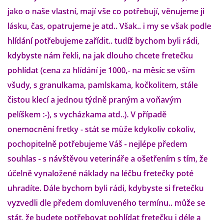
jako o naše vlastní, mají vše co potřebují, věnujeme ji
lásku, čas, opatrujeme je atd.. Však.. i my se však podle
DFD - DOMOV FRETČÍCH DŮCHODCŮ
hlídání potřebujeme zařídit.. tudíž bychom byli rádi,
kdybyste nám řekli, na jak dlouho chcete fretečku
PODMÍNKY PŘEVZETÍ FRETKY.
pohlídat (cena za hlídání je 1000,- na měsíc se vším
všudy, s granulkama, pamlskama, kočkolitem, stále
O FRETCE
čistou klecí a jednou týdně praným a voňavým
pelíškem :-), s vycházkama atd..). V případě
onemocnění fretky - stát se může kdykoliv cokoliv,
O FRETCE
pochopitelně potřebujeme Váš - nejlépe předem
souhlas - s návštěvou veterináře a ošetřením s tím, že
PÉČE O FRETKU
účelně vynaložené náklady na léčbu fretečky poté
uhradíte. Dále bychom byli rádi, kdybyste si fretečku
CHCI SI POŘÍDIT FRETKU
vyzvedli dle předem domluveného termínu.. může se
stát, že budete potřebovat pohlídat fretečku i déle a