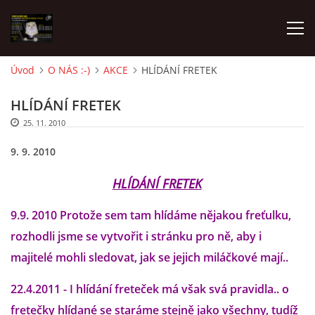
Úvod
O NÁS :-)
AKCE
HLÍDÁNÍ FRETEK
AKTUALITY
HLÍDÁNÍ FRETEK
25. 11. 2010
FRETKY V ÚTULKU
9. 9. 2010
K ADOPCI
HLÍDÁNÍ FRETEK
9.9. 2010 Protože sem tam hlídáme nějakou freťulku,
V PÉČI
rozhodli jsme se vytvořit i stránku pro ně, aby i
majitelé mohli sledovat, jak se jejich miláčkové mají..
VIRTUÁLNÍ ADOPCE
22.4.2011 - I hlídání freteček má však svá pravidla.. o
fretečky hlídané se staráme stejně jako všechny, tudíž
V NOVÝCH DOMOVECH