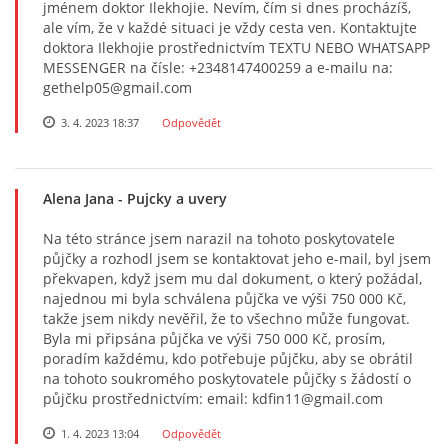
jménem doktor Ilekhojie. Nevím, čím si dnes procházíš,
ale vím, že v každé situaci je vždy cesta ven. Kontaktujte
doktora Ilekhojie prostřednictvím TEXTU NEBO WHATSAPP
MESSENGER na čísle: +2348147400259 a e-mailu na:
gethelp05@gmail.com
3. 4. 2023 18:37
Odpovědět
Alena Jana
- Pujcky a uvery
Na této stránce jsem narazil na tohoto poskytovatele
půjčky a rozhodl jsem se kontaktovat jeho e-mail, byl jsem
překvapen, když jsem mu dal dokument, o který požádal,
najednou mi byla schválena půjčka ve výši 750 000 Kč,
takže jsem nikdy nevěřil, že to všechno může fungovat.
Byla mi připsána půjčka ve výši 750 000 Kč, prosím,
poradím každému, kdo potřebuje půjčku, aby se obrátil
na tohoto soukromého poskytovatele půjčky s žádostí o
půjčku prostřednictvím: email: kdfin11@gmail.com
1. 4. 2023 13:04
Odpovědět