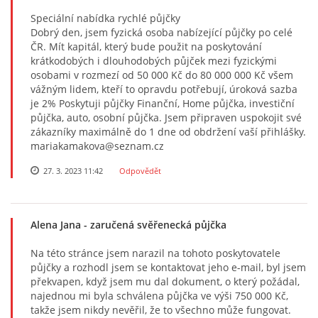
Speciální nabídka rychlé půjčky
Dobrý den, jsem fyzická osoba nabízející půjčky po celé
ČR. Mít kapitál, který bude použit na poskytování
krátkodobých i dlouhodobých půjček mezi fyzickými
osobami v rozmezí od 50 000 Kč do 80 000 000 Kč všem
vážným lidem, kteří to opravdu potřebují, úroková sazba
je 2% Poskytuji půjčky Finanční, Home půjčka, investiční
půjčka, auto, osobní půjčka. Jsem připraven uspokojit své
zákazníky maximálně do 1 dne od obdržení vaší přihlášky.
mariakamakova@seznam.cz
27. 3. 2023 11:42
Odpovědět
Alena Jana
- zaručená svěřenecká půjčka
Na této stránce jsem narazil na tohoto poskytovatele
půjčky a rozhodl jsem se kontaktovat jeho e-mail, byl jsem
překvapen, když jsem mu dal dokument, o který požádal,
najednou mi byla schválena půjčka ve výši 750 000 Kč,
takže jsem nikdy nevěřil, že to všechno může fungovat.