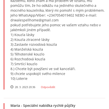
každému, koho znám a má problém ve vztahu, mu
pomůžu tím, že ho odkážu na jediného skutečného a
mocného kouzelníka, který mi pomohl s mým problémem.
Jeho WhatsApp/Viber: +2347054019402 NEBO e-mail:
drwalespellhome@gmail.com
pokud potřebujete jeho pomoc ve vašem vztahu nebo v
jakémkoli jiném případě.
1) Kouzla lásky
2) Kouzla ztracené lásky
3) Zastavte rozvodová kouzla
4) Manželská kouzla
5) Těhotenské kouzlo
6) Rozchodová kouzla
7) Smrtící kouzlo
8.) Chcete být povýšeni ve své kanceláři.
9) chcete uspokojit svého milence
10) Loterie
28. 3. 2023 20:36
Odpovědět
Maria
- Speciální nabídka rychlé půjčky