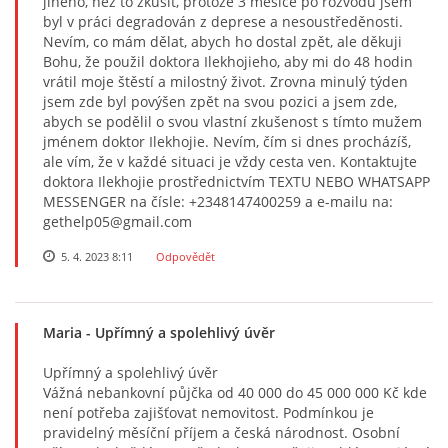
jiného, než to zkusit, protože 3 měsíce po rozvodu jsem
byl v práci degradován z deprese a nesoustředěnosti.
Nevím, co mám dělat, abych ho dostal zpět, ale děkuji
Bohu, že použil doktora Ilekhojieho, aby mi do 48 hodin
vrátil moje štěstí a milostný život. Zrovna minulý týden
jsem zde byl povýšen zpět na svou pozici a jsem zde,
abych se podělil o svou vlastní zkušenost s tímto mužem
jménem doktor Ilekhojie. Nevím, čím si dnes procházíš,
ale vím, že v každé situaci je vždy cesta ven. Kontaktujte
doktora Ilekhojie prostřednictvím TEXTU NEBO WHATSAPP
MESSENGER na čísle: +2348147400259 a e-mailu na:
gethelp05@gmail.com
5. 4. 2023 8:11
Odpovědět
Maria
- Upřímný a spolehlivý úvěr
Upřímný a spolehlivý úvěr
Vážná nebankovní půjčka od 40 000 do 45 000 000 Kč kde
není potřeba zajišťovat nemovitost. Podmínkou je
pravidelný měsíční příjem a česká národnost. Osobní