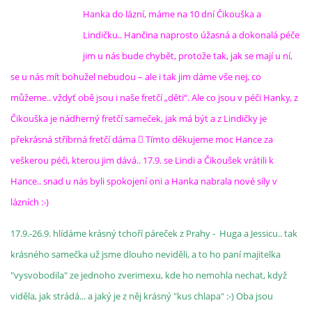
Hanka do lázní, máme na 10 dní Čikouška a
Lindičku.. Hančina naprosto úžasná a dokonalá péče
jim u nás bude chybět, protože tak, jak se mají u ní,
se u nás mít bohužel nebudou – ale i tak jim dáme vše nej, co
můžeme.. vždyť obě jsou i naše fretčí „děti“. Ale co jsou v péči Hanky, z
Čikouška je nádherný fretčí sameček, jak má být a z Lindičky je
překrásná stříbrná fretčí dáma  Tímto děkujeme moc Hance za
veškerou péči, kterou jim dává.. 17.9. se Lindi a Čikoušek vrátili k
Hance.. snad u nás byli spokojení oni a Hanka nabrala nové síly v
lázních :-)
17.9.-26.9. hlídáme krásný tchoří páreček z Prahy - Huga a Jessicu.. tak
krásného samečka už jsme dlouho neviděli, a to ho paní majitelka
"vysvobodila" ze jednoho zverimexu, kde ho nemohla nechat, když
viděla, jak strádá... a jaký je z něj krásný "kus chlapa" :-) Oba jsou