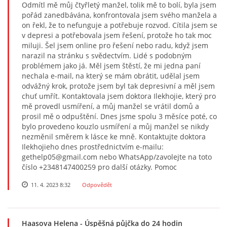
Odmítl mě můj čtyřletý manžel, tolik mě to bolí, byla jsem
pořád zanedbávána, konfrontovala jsem svého manžela a
on řekl, že to nefunguje a potřebuje rozvod. Cítila jsem se
v depresi a potřebovala jsem řešení, protože ho tak moc
miluji. Šel jsem online pro řešení nebo radu, když jsem
narazil na stránku s svědectvím. Lidé s podobným
problémem jako já. Měl jsem štěstí, že mi jedna paní
nechala e-mail, na který se mám obrátit, udělal jsem
odvážný krok, protože jsem byl tak depresivní a měl jsem
chuť umřít. Kontaktovala jsem doktora Ilekhojie, který pro
mě provedl usmíření, a můj manžel se vrátil domů a
prosil mě o odpuštění. Dnes jsme spolu 3 měsíce poté, co
bylo provedeno kouzlo usmíření a můj manžel se nikdy
nezměnil směrem k lásce ke mně. Kontaktujte doktora
Ilekhojieho dnes prostřednictvím e-mailu:
gethelp05@gmail.com nebo WhatsApp/zavolejte na toto
číslo +2348147400259 pro další otázky. Pomoc
11. 4. 2023 8:32
Odpovědět
Haasova Helena
- Úspěšná půjčka do 24 hodin