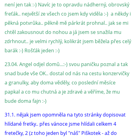
294 25 Katusice
není jen tak :-) Navíc je to opravdu nádherný, obrovský
602 692 130
freťák.. největší ze všech co jsem kdy viděla :-) a někdy i
info@fretkyboleslav.cz
pěkná potvrůka.. pěkně mě párkrát prohnal.. jak se mi
chtěl zakousnout do nohou a já jsem se snažila mu
© 2026 eStránky.cz
|
RSS
|
WebSlice
|
Tisk
|
Aktualizováno: 1. 8. 2026
|
zdrhnout.. je velmi rychlý, kolikrát jsem běžela přes celý
Nahoru ↑
barák :-) Rošťák jeden :-)
23.04. Angel odjel domů...:-) svou paničku poznal a tak
snad bude vše OK.. dostal od nás na cestu konzervičky
a granulky, aby doma věděly, co poslední měsíce
papkal a co mu chutná a je zdravé a věříme, že mu
bude doma fajn :-)
31.1. nějak jsem opomněla na tyto stránky dopisovat
hlídané fretky.. přes vánoce jsme hlídali celkem 4
fretečky, 2 (z toho jeden byl "náš" Piškotek - až do