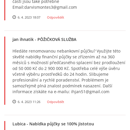
části jsou také potřebné
Email:darvismontes3@gmail.com
6. 4. 2023 18:07
Odpovědět
jan ihnatik
- PÔŽIČKOVÁ SLUŽBA
Hledáte renomovanou nebankovní půjčku? Využijte této
skvělé nabídky finanční půjčky se zřízením až na 360
měsíců s možností předčasného splacení bez prodloužení
od 50 000 Kč do 2 900 000 Kč. Spotřeba celé výše úvěru
včetně výběru prostředků do 24 hodin. Slibujeme
profesionální a rychlé poradenství. Problémem je
samozřejmě plná znalost podmínek nasazení. Další
informace získáte na e-mailu: ihjan51@gmail.com
6. 4. 2023 11:26
Odpovědět
Lubica
- Nabídka půjčky se 100% jistotou