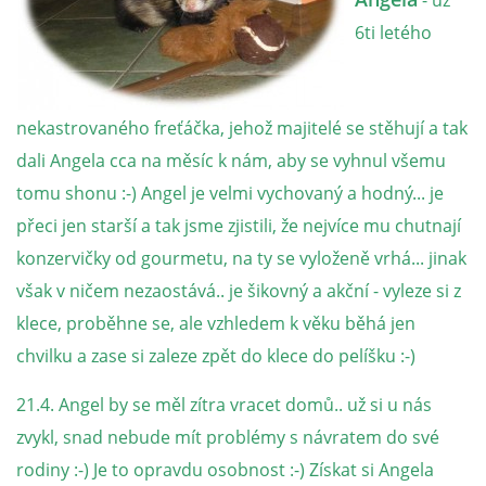
- už
6ti letého
NATÁČENÍ V TELEVIZI
AKCE
nekastrovaného freťáčka, jehož majitelé se stěhují a tak
dali Angela cca na měsíc k nám, aby se vyhnul všemu
SLUŽBY
tomu shonu :-) Angel je velmi vychovaný a hodný... je
přeci jen starší a tak jsme zjistili, že nejvíce mu chutnají
HISTORIE - 2010 - 2020
konzervičky od gourmetu, na ty se vyloženě vrhá... jinak
však v ničem nezaostává.. je šikovný a akční - vyleze si z
klece, proběhne se, ale vzhledem k věku běhá jen
JAK NÁM POMOCI - POMÁHAJÍ NÁM :-)
chvilku a zase si zaleze zpět do klece do pelíšku :-)
21.4. Angel by se měl zítra vracet domů.. už si u nás
zvykl, snad nebude mít problémy s návratem do své
Fretky Boleslav, z.s.
rodiny :-) Je to opravdu osobnost :-) Získat si Angela
Trnová 15