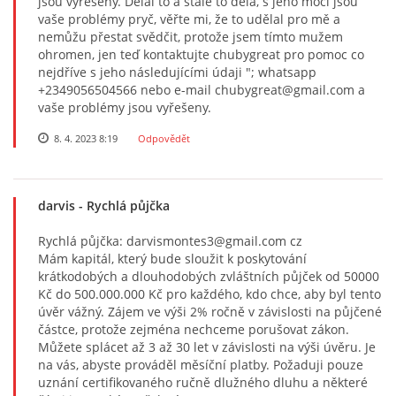
jsou vyřešeny. Dělal to a stále to dělá, s jeho mocí jsou
vaše problémy pryč, věřte mi, že to udělal pro mě a
nemůžu přestat svědčit, protože jsem tímto mužem
ohromen, jen teď kontaktujte chubygreat pro pomoc co
nejdříve s jeho následujícími údaji "; whatsapp
+2349056504566 nebo e-mail chubygreat@gmail.com a
vaše problémy jsou vyřešeny.
8. 4. 2023 8:19
Odpovědět
darvis
- Rychlá půjčka
Rychlá půjčka: darvismontes3@gmail.com cz
Mám kapitál, který bude sloužit k poskytování
krátkodobých a dlouhodobých zvláštních půjček od 50000
Kč do 500.000.000 Kč pro každého, kdo chce, aby byl tento
úvěr vážný. Zájem ve výši 2% ročně v závislosti na půjčené
částce, protože zejména nechceme porušovat zákon.
Můžete splácet až 3 až 30 let v závislosti na výši úvěru. Je
na vás, abyste prováděl měsíční platby. Požaduji pouze
uznání certifikovaného ručně dlužného dluhu a některé