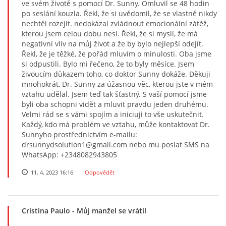
ve svém životě s pomocí Dr. Sunny. Omluvil se 48 hodin
po seslání kouzla. Řekl, že si uvědomil, že se vlastně nikdy
nechtěl rozejít. nedokázal zvládnout emocionální zátěž,
kterou jsem celou dobu nesl. Řekl, že si myslí, že má
negativní vliv na můj život a že by bylo nejlepší odejít.
Řekl, že je těžké, že pořád mluvím o minulosti. Oba jsme
si odpustili. Bylo mi řečeno, že to byly měsíce. Jsem
živoucím důkazem toho, co doktor Sunny dokáže. Děkuji
mnohokrát, Dr. Sunny za úžasnou věc, kterou jste v mém
vztahu udělal. Jsem teď tak šťastný. S vaší pomocí jsme
byli oba schopni vidět a mluvit pravdu jeden druhému.
Velmi rád se s vámi spojím a iniciuji to vše uskutečnit.
Každý, kdo má problém ve vztahu, může kontaktovat Dr.
Sunnyho prostřednictvím e-mailu:
drsunnydsolution1@gmail.com nebo mu poslat SMS na
WhatsApp: +2348082943805
11. 4. 2023 16:16
Odpovědět
Cristina Paulo
- Můj manžel se vrátil