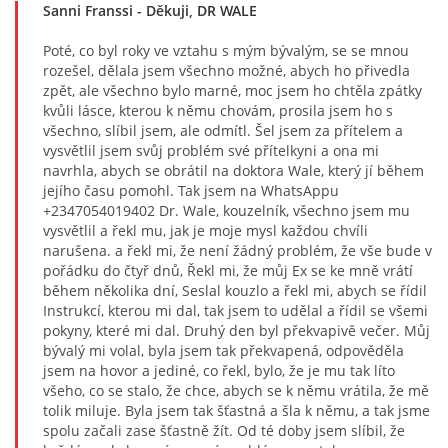
Sanni Franssi
- Děkuji, DR WALE
Poté, co byl roky ve vztahu s mým bývalým, se se mnou
rozešel, dělala jsem všechno možné, abych ho přivedla
zpět, ale všechno bylo marné, moc jsem ho chtěla zpátky
kvůli lásce, kterou k němu chovám, prosila jsem ho s
všechno, slíbil jsem, ale odmítl. Šel jsem za přítelem a
vysvětlil jsem svůj problém své přítelkyni a ona mi
navrhla, abych se obrátil na doktora Wale, který jí během
jejího času pomohl. Tak jsem na WhatsAppu
+2347054019402 Dr. Wale, kouzelník, všechno jsem mu
vysvětlil a řekl mu, jak je moje mysl každou chvíli
narušena. a řekl mi, že není žádný problém, že vše bude v
pořádku do čtyř dnů, Řekl mi, že můj Ex se ke mně vrátí
během několika dní, Seslal kouzlo a řekl mi, abych se řídil
Instrukcí, kterou mi dal, tak jsem to udělal a řídil se všemi
pokyny, které mi dal. Druhý den byl překvapivě večer. Můj
bývalý mi volal, byla jsem tak překvapená, odpověděla
jsem na hovor a jediné, co řekl, bylo, že je mu tak líto
všeho, co se stalo, že chce, abych se k němu vrátila, že mě
tolik miluje. Byla jsem tak šťastná a šla k němu, a tak jsme
spolu začali zase šťastně žít. Od té doby jsem slíbil, že