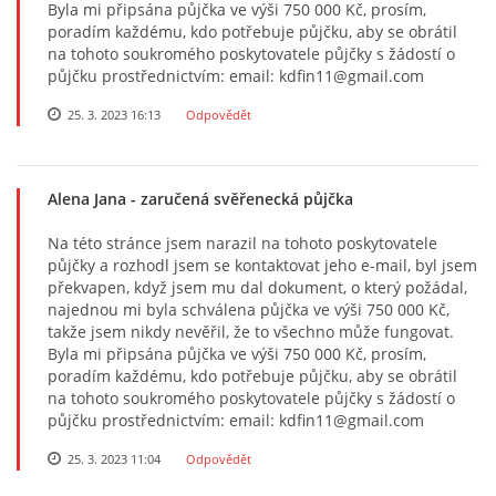
Byla mi připsána půjčka ve výši 750 000 Kč, prosím,
poradím každému, kdo potřebuje půjčku, aby se obrátil
na tohoto soukromého poskytovatele půjčky s žádostí o
půjčku prostřednictvím: email: kdfin11@gmail.com
25. 3. 2023 16:13
Odpovědět
Alena Jana
- zaručená svěřenecká půjčka
Na této stránce jsem narazil na tohoto poskytovatele
půjčky a rozhodl jsem se kontaktovat jeho e-mail, byl jsem
překvapen, když jsem mu dal dokument, o který požádal,
najednou mi byla schválena půjčka ve výši 750 000 Kč,
takže jsem nikdy nevěřil, že to všechno může fungovat.
Byla mi připsána půjčka ve výši 750 000 Kč, prosím,
poradím každému, kdo potřebuje půjčku, aby se obrátil
na tohoto soukromého poskytovatele půjčky s žádostí o
půjčku prostřednictvím: email: kdfin11@gmail.com
25. 3. 2023 11:04
Odpovědět