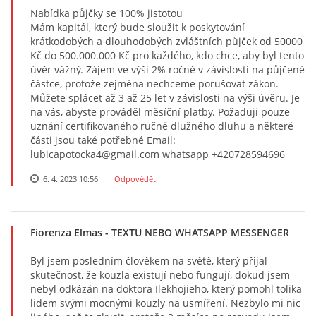
Nabídka půjčky se 100% jistotou
Mám kapitál, který bude sloužit k poskytování
krátkodobých a dlouhodobých zvláštních půjček od 50000
Kč do 500.000.000 Kč pro každého, kdo chce, aby byl tento
úvěr vážný. Zájem ve výši 2% ročně v závislosti na půjčené
částce, protože zejména nechceme porušovat zákon.
Můžete splácet až 3 až 25 let v závislosti na výši úvěru. Je
na vás, abyste prováděl měsíční platby. Požaduji pouze
uznání certifikovaného ručně dlužného dluhu a některé
části jsou také potřebné Email:
lubicapotocka4@gmail.com whatsapp +420728594696
6. 4. 2023 10:56
Odpovědět
Fiorenza Elmas
- TEXTU NEBO WHATSAPP MESSENGER
Byl jsem posledním člověkem na světě, který přijal
skutečnost, že kouzla existují nebo fungují, dokud jsem
nebyl odkázán na doktora Ilekhojieho, který pomohl tolika
lidem svými mocnými kouzly na usmíření. Nezbylo mi nic