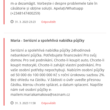
m-a dezamăgit. Vorbește-i despre problemele tale în
căsătorie și obține soluții. Apelați/Whatsapp
(+2348147400259)
31. 3. 2023 23:23
Odpovědět
Maria
- Seriózní a spolehlivá nabídka půjčky
Seriózní a spolehlivá nabídka půjčky 24hodinová
nebankovní půjčka. Potřebujete financování Pro svůj
domov, Pro své podnikání, Chcete-li koupit auto, Chcete-li
koupit motocykl, Chcete-li zahájit vlastní podnikání, Pro
vaše osobní potřeby nepochybuji. Nabízím osobní půjčky
od 50 000 do 100 000 000 Kč s roční úrokovou sazbou 2%.
Bez ohledu na částku. V žádosti o úvěr uveďte přesnou
částku, kterou chcete splácet, a datum splacení. Napište
nám své osobní půjčky e-
mailem:mariakamakova@seznam.cz
31. 3. 2023 11:58
Odpovědět