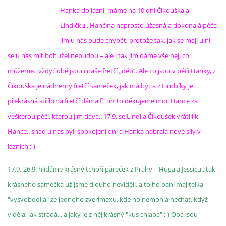
Hanka do lázní, máme na 10 dní Čikouška a
Lindičku.. Hančina naprosto úžasná a dokonalá péče
jim u nás bude chybět, protože tak, jak se mají u ní,
se u nás mít bohužel nebudou – ale i tak jim dáme vše nej, co
můžeme.. vždyť obě jsou i naše fretčí „děti“. Ale co jsou v péči Hanky, z
Čikouška je nádherný fretčí sameček, jak má být a z Lindičky je
překrásná stříbrná fretčí dáma  Tímto děkujeme moc Hance za
veškerou péči, kterou jim dává.. 17.9. se Lindi a Čikoušek vrátili k
Hance.. snad u nás byli spokojení oni a Hanka nabrala nové síly v
lázních :-)
17.9.-26.9. hlídáme krásný tchoří páreček z Prahy - Huga a Jessicu.. tak
krásného samečka už jsme dlouho neviděli, a to ho paní majitelka
"vysvobodila" ze jednoho zverimexu, kde ho nemohla nechat, když
viděla, jak strádá... a jaký je z něj krásný "kus chlapa" :-) Oba jsou