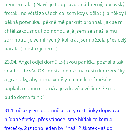
294 25 Katusice
není jen tak :-) Navíc je to opravdu nádherný, obrovský
602 692 130
freťák.. největší ze všech co jsem kdy viděla :-) a někdy i
info@fretkyboleslav.cz
pěkná potvrůka.. pěkně mě párkrát prohnal.. jak se mi
chtěl zakousnout do nohou a já jsem se snažila mu
© 2026 eStránky.cz
|
RSS
|
WebSlice
|
Tisk
|
Aktualizováno: 1. 8. 2026
|
zdrhnout.. je velmi rychlý, kolikrát jsem běžela přes celý
Nahoru ↑
barák :-) Rošťák jeden :-)
23.04. Angel odjel domů...:-) svou paničku poznal a tak
snad bude vše OK.. dostal od nás na cestu konzervičky
a granulky, aby doma věděly, co poslední měsíce
papkal a co mu chutná a je zdravé a věříme, že mu
bude doma fajn :-)
31.1. nějak jsem opomněla na tyto stránky dopisovat
hlídané fretky.. přes vánoce jsme hlídali celkem 4
fretečky, 2 (z toho jeden byl "náš" Piškotek - až do