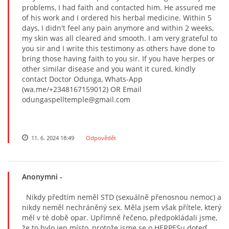
problems, I had faith and contacted him. He assured me
of his work and I ordered his herbal medicine. Within 5
days, I didn't feel any pain anymore and within 2 weeks,
my skin was all cleared and smooth. I am very grateful to
you sir and I write this testimony as others have done to
bring those having faith to you sir. If you have herpes or
other similar disease and you want it cured, kindly
contact Doctor Odunga, Whats-App
(wa.me/+2348167159012) OR Email
odungaspelltemple@gmail.com
11. 6. 2024 18:49
Odpovědět
Anonymni
-
Nikdy předtím neměl STD (sexuálně přenosnou nemoc) a
nikdy neměl nechráněný sex. Měla jsem však přítele, který
měl v té době opar. Upřímně řečeno, předpokládali jsme,
že to bylo jen místo, protože jsme se o HERPESu doteď