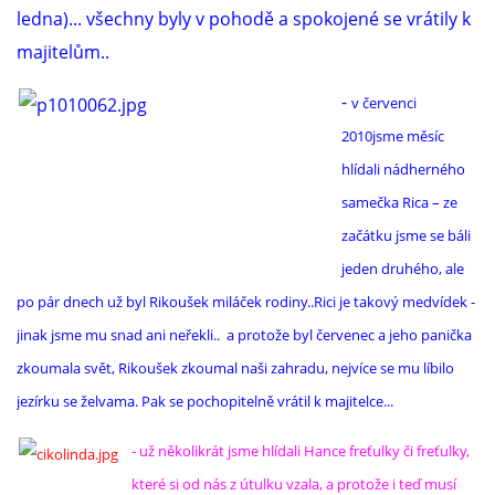
ledna)... všechny byly v pohodě a spokojené se vrátily k
majitelům..
-
v červenci
2010jsme měsíc
hlídali nádherného
samečka Rica – ze
začátku jsme se báli
jeden druhého, ale
po pár dnech už byl Rikoušek miláček rodiny..Rici je takový medvídek -
jinak jsme mu snad ani neřekli.. a protože byl červenec a jeho panička
zkoumala svět, Rikoušek zkoumal naši zahradu, nejvíce se mu líbilo
jezírku se želvama. Pak se pochopitelně vrátil k majitelce...
- už několikrát jsme hlídali Hance freťulky či freťulky,
které si od nás z útulku vzala, a protože i teď musí