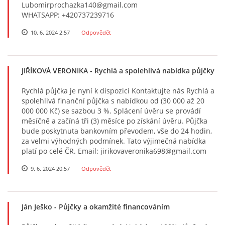
Lubomirprochazka140@gmail.com
WHATSAPP: +420737239716
10. 6. 2024 2:57
Odpovědět
JIŘÍKOVÁ VERONΙΚΑ
- Rychlá a spolehlivá nabídka půjčky
Rychlá půjčka je nyní k dispozici Kontaktujte nás Rychlá a
spolehlivá finanční půjčka s nabídkou od (30 000 až 20
000 000 Kč) se sazbou 3 %. Splácení úvěru se provádí
měsíčně a začíná tři (3) měsíce po získání úvěru. Půjčka
bude poskytnuta bankovním převodem, vše do 24 hodin,
za velmi výhodných podmínek. Tato výjimečná nabídka
platí po celé ČR. Email: jirikovaveronika698@gmail.com
9. 6. 2024 20:57
Odpovědět
Ján Ješko
- Půjčky a okamžité financováním