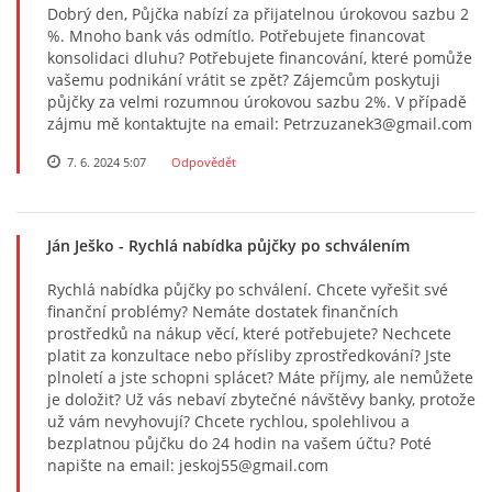
Dobrý den, Půjčka nabízí za přijatelnou úrokovou sazbu 2
%. Mnoho bank vás odmítlo. Potřebujete financovat
konsolidaci dluhu? Potřebujete financování, které pomůže
vašemu podnikání vrátit se zpět? Zájemcům poskytuji
půjčky za velmi rozumnou úrokovou sazbu 2%. V případě
zájmu mě kontaktujte na email: Petrzuzanek3@gmail.com
7. 6. 2024 5:07
Odpovědět
Ján Ješko
- Rychlá nabídka půjčky po schválením
Rychlá nabídka půjčky po schválení. Chcete vyřešit své
finanční problémy? Nemáte dostatek finančních
prostředků na nákup věcí, které potřebujete? Nechcete
platit za konzultace nebo přísliby zprostředkování? Jste
plnoletí a jste schopni splácet? Máte příjmy, ale nemůžete
je doložit? Už vás nebaví zbytečné návštěvy banky, protože
už vám nevyhovují? Chcete rychlou, spolehlivou a
bezplatnou půjčku do 24 hodin na vašem účtu? Poté
napište na email: jeskoj55@gmail.com