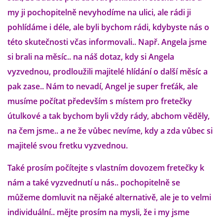
VÝCHOVA FRETKY
my ji pochopitelně nevyhodíme na ulici, ale rádi ji
pohlídáme i déle, ale byli bychom rádi, kdybyste nás o
NEMOCI FRETEK
této skutečnosti včas informovali.. Např. Angela jsme
si brali na měsíc.. na náš dotaz, kdy si Angela
JAK FRETKA BYDLÍ
vyzvednou, prodloužili majitelé hlídání o další měsíc a
pak zase.. Nám to nevadí, Angel je super freťák, ale
CESTOVÁNÍ S FRETKOU
musíme počítat především s místem pro fretečky
útulkové a tak bychom byli vždy rády, abchom věděly,
JEDNA ČÍ VÍCE FRETEK?
na čem jsme.. a ne že vůbec nevíme, kdy a zda vůbec si
majitelé svou fretku vyzvednou.
KASTRACE
Také prosím počítejte s vlastním dovozem fretečky k
STRAVA
nám a také vyzvednutí u nás.. pochopitelně se
můžeme domluvit na nějaké alternativě, ale je to velmi
individuální.. mějte prosím na mysli, že i my jsme
PODPORA