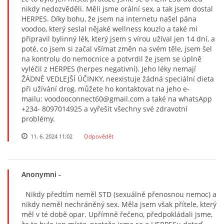
nikdy nedozvěděli. Měli jsme orální sex, a tak jsem dostal
HERPES. Díky bohu, že jsem na internetu našel pána
voodoo, který seslal nějaké wellness kouzlo a také mi
připravil bylinný lék, který jsem s vírou užíval jen 14 dní, a
poté, co jsem si začal všímat změn na svém těle, jsem šel
na kontrolu do nemocnice a potvrdil že jsem se úplně
vyléčil z HERPES (herpes negativní). Jeho léky nemají
ŽÁDNÉ VEDLEJŠÍ ÚČINKY, neexistuje žádná speciální dieta
při užívání drog, můžete ho kontaktovat na jeho e-
mailu: voodooconnect60@gmail.com a také na whatsApp
+234- 8097014925 a vyřešit všechny své zdravotní
problémy.
11. 6. 2024 11:02
Odpovědět
Anonymni
-
Nikdy předtím neměl STD (sexuálně přenosnou nemoc) a
nikdy neměl nechráněný sex. Měla jsem však přítele, který
měl v té době opar. Upřímně řečeno, předpokládali jsme,