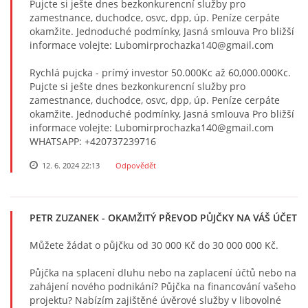
Pujcte si ješte dnes bezkonkurencní služby pro
zamestnance, duchodce, osvc, dpp, úp. Peníze cerpáte
okamžite. Jednoduché podmínky, Jasná smlouva Pro bližší
informace volejte: Lubomirprochazka140@gmail.com
Rychlá pujcka - prímý investor 50.000Kc až 60,000.000Kc.
Pujcte si ješte dnes bezkonkurencní služby pro
zamestnance, duchodce, osvc, dpp, úp. Peníze cerpáte
okamžite. Jednoduché podmínky, Jasná smlouva Pro bližší
informace volejte: Lubomirprochazka140@gmail.com
WHATSAPP: +420737239716
12. 6. 2024 22:13
Odpovědět
PETR ZUZANEK
- OKAMŽITÝ PŘEVOD PŮJČKY NA VÁŠ ÚČET
Můžete žádat o půjčku od 30 000 Kč do 30 000 000 Kč.
Půjčka na splacení dluhu nebo na zaplacení účtů nebo na
zahájení nového podnikání? Půjčka na financování vašeho
projektu? Nabízím zajištěné úvěrové služby v libovolné