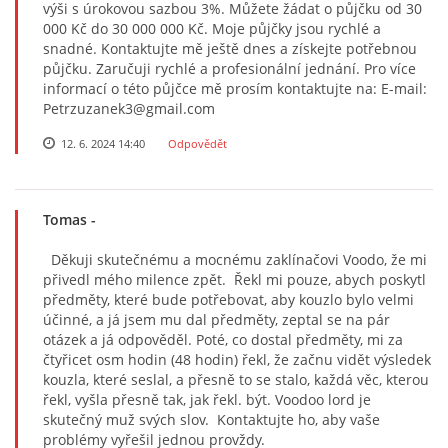
výši s úrokovou sazbou 3%. Můžete žádat o půjčku od 30
000 Kč do 30 000 000 Kč. Moje půjčky jsou rychlé a
snadné. Kontaktujte mě ještě dnes a získejte potřebnou
půjčku. Zaručuji rychlé a profesionální jednání. Pro více
informací o této půjčce mě prosím kontaktujte na: E-mail:
Petrzuzanek3@gmail.com
12. 6. 2024 14:40
Odpovědět
Tomas
-
Děkuji skutečnému a mocnému zaklínačovi Voodo, že mi
přivedl mého milence zpět. Řekl mi pouze, abych poskytl
předměty, které bude potřebovat, aby kouzlo bylo velmi
účinné, a já jsem mu dal předměty, zeptal se na pár
otázek a já odpověděl. Poté, co dostal předměty, mi za
čtyřicet osm hodin (48 hodin) řekl, že začnu vidět výsledek
kouzla, které seslal, a přesně to se stalo, každá věc, kterou
řekl, vyšla přesně tak, jak řekl. být. Voodoo lord je
skutečný muž svých slov. Kontaktujte ho, aby vaše
problémy vyřešil jednou provždy.