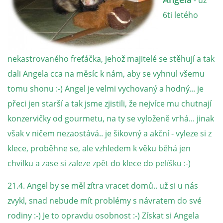
- už
6ti letého
NATÁČENÍ V TELEVIZI
AKCE
nekastrovaného freťáčka, jehož majitelé se stěhují a tak
dali Angela cca na měsíc k nám, aby se vyhnul všemu
SLUŽBY
tomu shonu :-) Angel je velmi vychovaný a hodný... je
přeci jen starší a tak jsme zjistili, že nejvíce mu chutnají
HISTORIE - 2010 - 2020
konzervičky od gourmetu, na ty se vyloženě vrhá... jinak
však v ničem nezaostává.. je šikovný a akční - vyleze si z
klece, proběhne se, ale vzhledem k věku běhá jen
JAK NÁM POMOCI - POMÁHAJÍ NÁM :-)
chvilku a zase si zaleze zpět do klece do pelíšku :-)
21.4. Angel by se měl zítra vracet domů.. už si u nás
zvykl, snad nebude mít problémy s návratem do své
Fretky Boleslav, z.s.
rodiny :-) Je to opravdu osobnost :-) Získat si Angela
Trnová 15