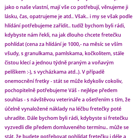
jako o naše vlastní, mají vše co potřebují, věnujeme ji
lásku, čas, opatrujeme je atd.. Však.. i my se však podle
DFD - DOMOV FRETČÍCH DŮCHODCŮ
hlídání potřebujeme zařídit.. tudíž bychom byli rádi,
kdybyste nám řekli, na jak dlouho chcete fretečku
PODMÍNKY PŘEVZETÍ FRETKY.
pohlídat (cena za hlídání je 1000,- na měsíc se vším
všudy, s granulkama, pamlskama, kočkolitem, stále
O FRETCE
čistou klecí a jednou týdně praným a voňavým
pelíškem :-), s vycházkama atd..). V případě
onemocnění fretky - stát se může kdykoliv cokoliv,
O FRETCE
pochopitelně potřebujeme Váš - nejlépe předem
souhlas - s návštěvou veterináře a ošetřením s tím, že
PÉČE O FRETKU
účelně vynaložené náklady na léčbu fretečky poté
uhradíte. Dále bychom byli rádi, kdybyste si fretečku
CHCI SI POŘÍDIT FRETKU
vyzvedli dle předem domluveného termínu.. může se
stát, že budete potřebovat pohlídat fretečku i déle a