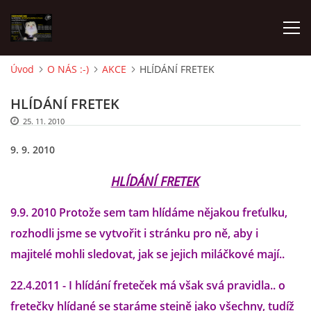
Úvod
O NÁS :-)
AKCE
HLÍDÁNÍ FRETEK
AKTUALITY
HLÍDÁNÍ FRETEK
25. 11. 2010
FRETKY V ÚTULKU
9. 9. 2010
K ADOPCI
HLÍDÁNÍ FRETEK
9.9. 2010 Protože sem tam hlídáme nějakou freťulku,
V PÉČI
rozhodli jsme se vytvořit i stránku pro ně, aby i
majitelé mohli sledovat, jak se jejich miláčkové mají..
VIRTUÁLNÍ ADOPCE
22.4.2011 - I hlídání freteček má však svá pravidla.. o
fretečky hlídané se staráme stejně jako všechny, tudíž
V NOVÝCH DOMOVECH