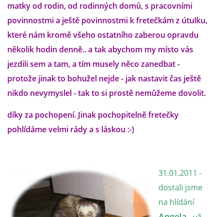
matky od rodin, od rodinných domů, s pracovními
povinnostmi a ještě povinnostmi k fretečkám z útulku,
E - S H O P
které nám kromě všeho ostatního zaberou opravdu
několik hodin denně.. a tak abychom my místo vás
HISTORIE 2022
jezdili sem a tam, a tím musely něco zanedbat -
protože jinak to bohužel nejde - jak nastavit čas ještě
O NÁS :-)
nikdo nevymyslel - tak to si prostě nemůžeme dovolit.
díky za pochopení. Jinak pochopitelně fretečky
VÝROČNÍ ZPRÁVY
pohlídáme velmi rády a s láskou :-)
KONTAKT
31.01.2011 -
JAK NÁM POMOCI
dostali jsme
na hlídání
NAPSALI O NÁS
Angela