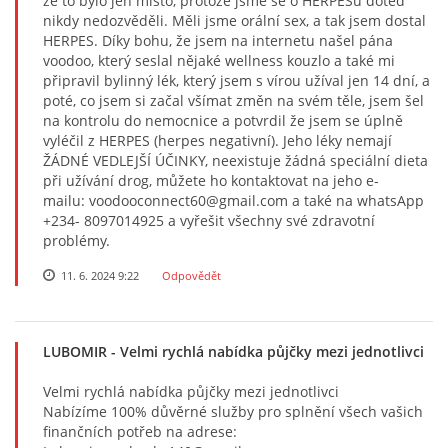
že to bylo jen místo, protože jsme se o HERPESu doteď
nikdy nedozvěděli. Měli jsme orální sex, a tak jsem dostal
HERPES. Díky bohu, že jsem na internetu našel pána
voodoo, který seslal nějaké wellness kouzlo a také mi
připravil bylinný lék, který jsem s vírou užíval jen 14 dní, a
poté, co jsem si začal všímat změn na svém těle, jsem šel
na kontrolu do nemocnice a potvrdil že jsem se úplně
vyléčil z HERPES (herpes negativní). Jeho léky nemají
ŽÁDNÉ VEDLEJŠÍ ÚČINKY, neexistuje žádná speciální dieta
při užívání drog, můžete ho kontaktovat na jeho e-
mailu: voodooconnect60@gmail.com a také na whatsApp
+234- 8097014925 a vyřešit všechny své zdravotní
problémy.
11. 6. 2024 9:22
Odpovědět
LUBOMIR
- Velmi rychlá nabídka půjčky mezi jednotlivci
Velmi rychlá nabídka půjčky mezi jednotlivci
Nabízíme 100% důvěrné služby pro splnění všech vašich
finančních potřeb na adrese: