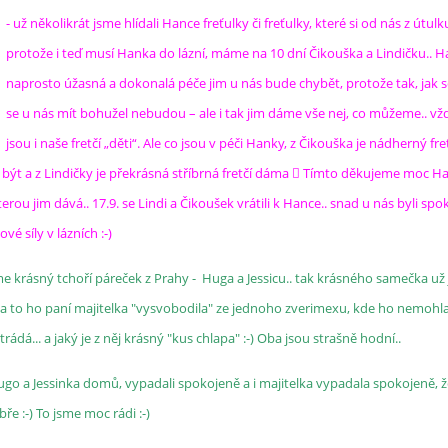
- už několikrát jsme hlídali Hance freťulky či freťulky, které si od nás z útulk
protože i teď musí Hanka do lázní, máme na 10 dní Čikouška a Lindičku.. H
naprosto úžasná a dokonalá péče jim u nás bude chybět, protože tak, jak se
se u nás mít bohužel nebudou – ale i tak jim dáme vše nej, co můžeme.. vž
jsou i naše fretčí „děti“. Ale co jsou v péči Hanky, z Čikouška je nádherný fre
být a z Lindičky je překrásná stříbrná fretčí dáma  Tímto děkujeme moc H
erou jim dává.. 17.9. se Lindi a Čikoušek vrátili k Hance.. snad u nás byli spo
é síly v lázních :-)
áme krásný tchoří páreček z Prahy - Huga a Jessicu.. tak krásného samečka už
 a to ho paní majitelka "vysvobodila" ze jednoho zverimexu, kde ho nemohl
strádá... a jaký je z něj krásný "kus chlapa" :-) Oba jsou strašně hodní..
ugo a Jessinka domů, vypadali spokojeně a i majitelka vypadala spokojeně, ž
ře :-) To jsme moc rádi :-)