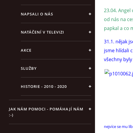
23.04. Angel 
NAPSALI O NÁS
od nás na ce
papkal a co 
NATÁČENÍ V TELEVIZI
31.1. nějak 
jsme hlídali 
AKCE
všechny byly
SLUŽBY
HISTORIE - 2010 - 2020
JAK NÁM POMOCI - POMÁHAJÍ NÁM
:-)
nejvíce se mu líb