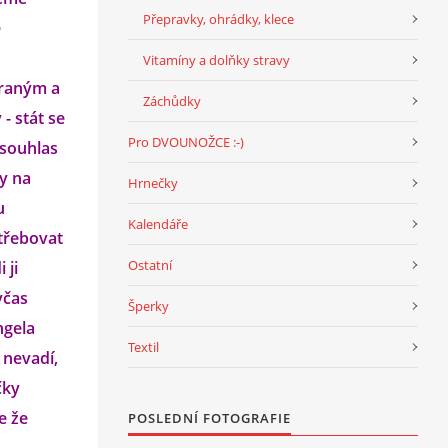
Přepravky, ohrádky, klece
e
Vitamíny a dolňky stravy
praným a
Záchůdky
- stát se
Pro DVOUNOŽCE :-)
 souhlas
dy na
Hrnečky
u
Kalendáře
třebovat
Ostatní
 ji
včas
Šperky
ngela
Textil
 nevadí,
čky
e že
POSLEDNÍ FOTOGRAFIE