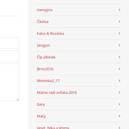
Vampýra
Čikitka
Falco & Rozárka
Drogon
Čip albínek
Brno2016
Miminka2_17
Máme rádi zvířata 2016
Gary
Maty
Janet, Nika a Jimmy