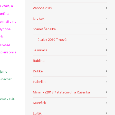
u vzala, a
Vánoce 2019
ančina
Jarvísek
 mají u ní,
dyť obě
Scarlet Šanelka
tčí
___útulek 2019 Trnová
ance za
Té mimča
kojení oni a
Bublina
Dukke
 jsme
a nechat,
Isabelka
Miminka2018 7 statečných a Růženka
e se u nás
Mareček
Luftík