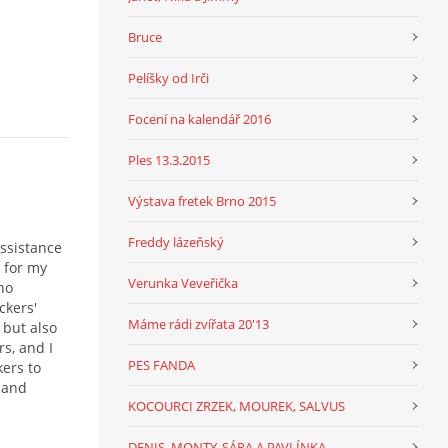
Bruce
Pelíšky od Irči
Focení na kalendář 2016
Ples 13.3.2015
Výstava fretek Brno 2015
Freddy lázeňský
ssistance
 for my
Verunka Veveřička
ho
ckers'
Máme rádi zvířata 20'13
 but also
s, and I
PES FANDA
ers to
, and
KOCOURCI ZRZEK, MOUREK, SALVUS
DENIS, MONTY, SÁRA A PAVLÍNKA