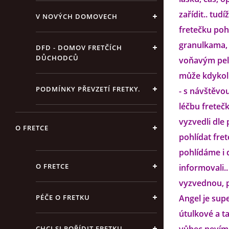
zařídit.. tud
V NOVÝCH DOMOVECH
fretečku pohl
granulkama, 
DFD - DOMOV FRETČÍCH
DŮCHODCŮ
voňavým pelí
může kdykoli
PODMÍNKY PŘEVZETÍ FRETKY.
- s návštěvo
léčbu freteč
vyzvedli dle
O FRETCE
pohlídat fret
pohlídáme i 
O FRETCE
informovali..
vyzvednou, pr
PÉČE O FRETKU
Angel je sup
útulkové a t
CHCI SI POŘÍDIT FRETKU