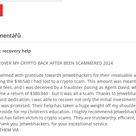
mentářů
c recovery help
COVER MY CRYPTO BACK AFTER BEEN SCAMMERED 2024
elmed with gratitude towards Jetwebhackers for their invaluable a
ing the $38,540 I had lost to a crypto scam. This amount was meant
ol fees, and I was deceived by a fraudster posing as Agent David, w
e a return of $380,940 - but it was all a scam. Thanks to Jetwebha
and dedication, I was able to recover not only the initial investment
 I was promised. Their help has taken a huge weight off my shoulder
ovide for my children's education. I highly recommend Jetwebhack
 has fallen victim to crypto scams. They are trustworthy, efficient
Thank you, Jetwebhackers, for your exceptional service
THEM VIA