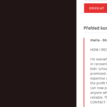
Přehled ko
maria
- bt
HOW I RE
I'm overwh
in recover
kids' scho
promised m
expertise 
the profit
can now pr
anyone who
reliable. 
CONTACT 