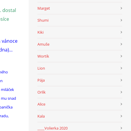
Marget
. dostal
ěsíce
Shumi
Kiki
s vánoce
Amuše
dna)...
Wortík
Lion
rného
Pája
en
 miláček
Orlík
me mu snad
Alice
 panička
radu,
Kala
____Volierka 2020