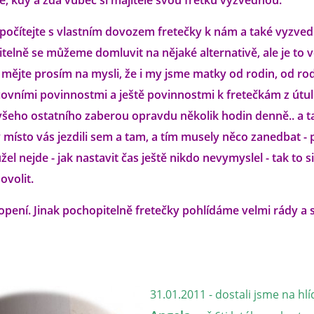
, kdy a zda vůbec si majitelé svou fretku vyzvednou.
počítejte s vlastním dovozem fretečky k nám a také vyzved
itelně se můžeme domluvit na nějaké alternativě, ale je to 
.. mějte prosím na mysli, že i my jsme matky od rodin, od r
ovními povinnostmi a ještě povinnostmi k fretečkám z útul
eho ostatního zaberou opravdu několik hodin denně.. a t
ísto vás jezdili sem a tam, a tím musely něco zanedbat - 
žel nejde - jak nastavit čas ještě nikdo nevymyslel - tak to s
volit.
opení. Jinak pochopitelně fretečky pohlídáme velmi rády a 
31.01.2011 - dostali jsme na hlí