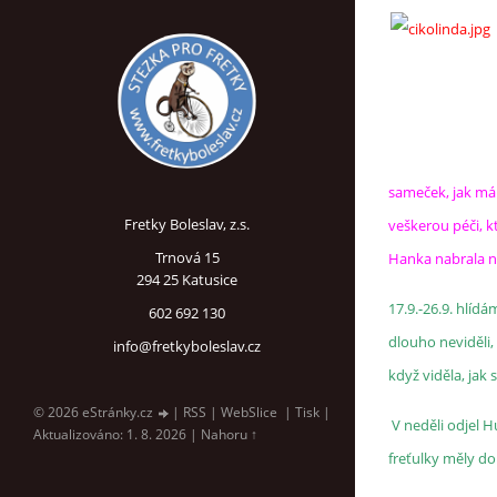
sameček, jak má 
Fretky Boleslav, z.s.
veškerou péči, kt
Trnová 15
Hanka nabrala nov
294 25 Katusice
17.9.-26.9. hlíd
602 692 130
dlouho neviděli,
info@fretkyboleslav.cz
když viděla, jak 
© 2026 eStránky.cz
|
RSS
|
WebSlice
|
Tisk
|
V neděli odjel H
Aktualizováno: 1. 8. 2026
|
Nahoru ↑
freťulky měly dob