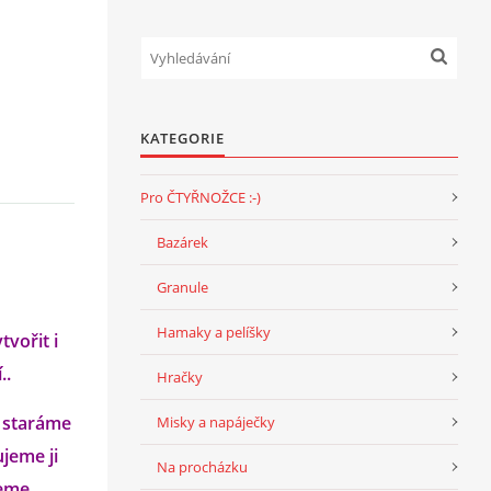
KATEGORIE
Pro ČTYŘNOŽCE :-)
Bazárek
Granule
Hamaky a pelíšky
vořit i
..
Hračky
e staráme
Misky a napáječky
ujeme ji
Na procházku
jeme