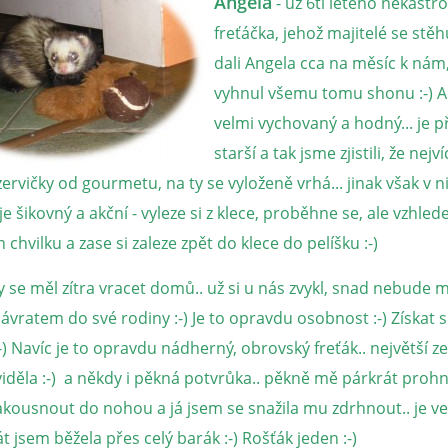
Angela
- už 6ti letého nekast
freťáčka, jehož majitelé se stěhu
dali Angela cca na měsíc k nám
vyhnul všemu tomu shonu :-) A
velmi vychovaný a hodný... je př
starší a tak jsme zjistili, že nej
ervičky od gourmetu, na ty se vyloženě vrhá... jinak však v 
je šikovný a akční - vyleze si z klece, proběhne se, ale vzhle
 chvilku a zase si zaleze zpět do klece do pelíšku :-)
y se měl zítra vracet domů.. už si u nás zvykl, snad nebude m
vratem do své rodiny :-) Je to opravdu osobnost :-) Získat s
:-) Navíc je to opravdu nádherný, obrovský freťák.. největší z
iděla :-) a někdy i pěkná potvrůka.. pěkně mě párkrát prohna
zakousnout do nohou a já jsem se snažila mu zdrhnout.. je v
át jsem běžela přes celý barák :-) Rošťák jeden :-)