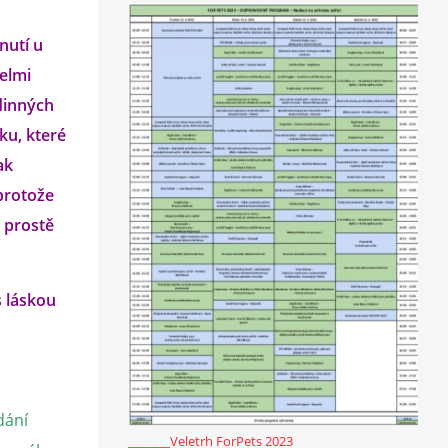
nutí u
velmi
odinných
ku, které
ak
protože
i prostě
s láskou
dání
_______Veletrh ForPets 2023