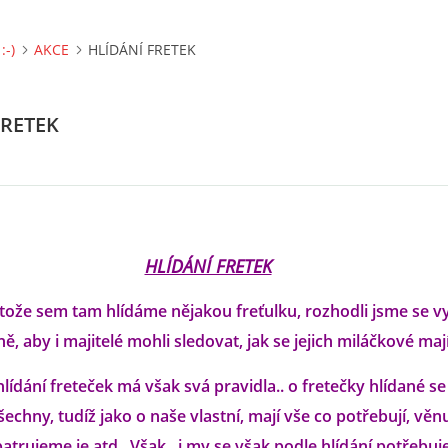
:-)
AKCE
HLÍDÁNÍ FRETEK
FRETEK
HLÍDÁNÍ FRETEK
otože sem tam hlídáme nějakou freťulku, rozhodli jsme se vyt
ě, aby i majitelé mohli sledovat, jak se jejich miláčkové mají
 hlídání freteček má však svá pravidla.. o fretečky hlídané s
šechny, tudíž jako o naše vlastní, mají vše co potřebují, věn
patrujeme je atd.. Však.. i my se však podle hlídání potřebu