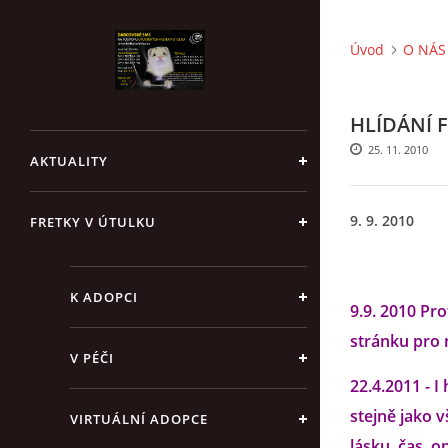
Úvod
O NÁS 
HLÍDÁNÍ 
25. 11. 2010
AKTUALITY
9. 9. 2010
FRETKY V ÚTULKU
K ADOPCI
9.9. 2010 Pr
stránku pro n
V PÉČI
22.4.2011 - I
stejně jako v
VIRTUÁLNÍ ADOPCE
lásku, čas, o