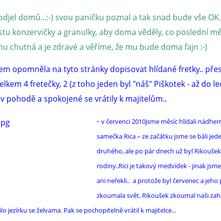
odjel domů...:-) svou paničku poznal a tak snad bude vše OK.
stu konzervičky a granulky, aby doma věděly, co poslední m
mu chutná a je zdravé a věříme, že mu bude doma fajn :-)
jsem opomněla na tyto stránky dopisovat hlídané fretky.. pře
celkem 4 fretečky, 2 (z toho jeden byl "náš" Piškotek - až do le
 v pohodě a spokojené se vrátily k majitelům..
-
v červenci 2010jsme měsíc hlídali nádhe
samečka Rica – ze začátku jsme se báli jed
druhého, ale po pár dnech už byl Rikoušek
rodiny..Rici je takový medvídek - jinak js
ani neřekli.. a protože byl červenec a jeho
zkoumala svět, Rikoušek zkoumal naši zah
ilo jezírku se želvama. Pak se pochopitelně vrátil k majitelce...