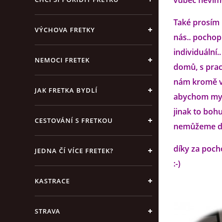
vůbec nevíme
Také prosím 
VÝCHOVA FRETKY
nás.. pochop
individuální
NEMOCI FRETEK
domů, s prac
nám kromě vš
JAK FRETKA BYDLÍ
abychom my m
jinak to bohu
CESTOVÁNÍ S FRETKOU
nemůžeme do
díky za poch
JEDNA ČÍ VÍCE FRETEK?
:-)
KASTRACE
STRAVA