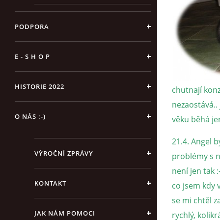
PODPORA
E - S H O P
HISTORIE 2022
chutnají konz
nezaostává.. 
O NÁS :-)
věku běhá jen
21.4. Angel b
VÝROČNÍ ZPRÁVY
problémy s ná
není jen tak 
KONTAKT
co jsem kdy v
se mi chtěl 
JAK NÁM POMOCI
rychlý, kolikr