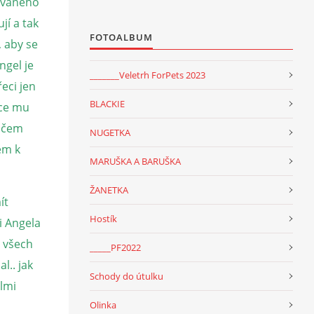
rovaného
jí a tak
FOTOALBUM
, aby se
ngel je
_______Veletrh ForPets 2023
eci jen
BLACKIE
více mu
ničem
NUGETKA
dem k
MARUŠKA A BARUŠKA
ŽANETKA
ít
Hostík
i Angela
e všech
_____PF2022
l.. jak
Schody do útulku
elmi
Olinka