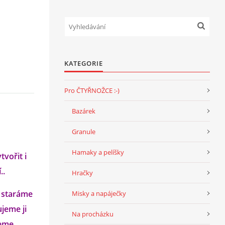
KATEGORIE
Pro ČTYŘNOŽCE :-)
Bazárek
Granule
Hamaky a pelíšky
vořit i
..
Hračky
e staráme
Misky a napáječky
ujeme ji
Na procházku
jeme