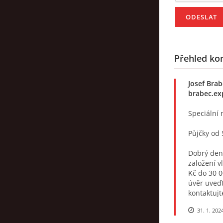
Přehled ko
Josef Brab
brabec.ex
Speciální 
Půjčky od
Dobrý den,
založení v
Kč do 30 0
úvěr uveďt
kontaktuj
31. 1. 202