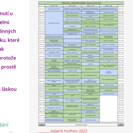
nutí u
velmi
odinných
ku, které
ak
protože
i prostě
s láskou
dání
_______Veletrh ForPets 2023