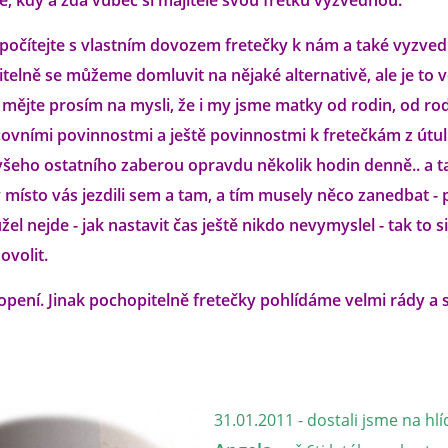
, kdy a zda vůbec si majitelé svou fretku vyzvednou.
počítejte s vlastním dovozem fretečky k nám a také vyzved
itelně se můžeme domluvit na nějaké alternativě, ale je to 
.. mějte prosím na mysli, že i my jsme matky od rodin, od r
ovními povinnostmi a ještě povinnostmi k fretečkám z útul
eho ostatního zaberou opravdu několik hodin denně.. a t
ísto vás jezdili sem a tam, a tím musely něco zanedbat - 
žel nejde - jak nastavit čas ještě nikdo nevymyslel - tak to s
volit.
opení. Jinak pochopitelně fretečky pohlídáme velmi rády a 
31.01.2011 - dostali jsme na hlí