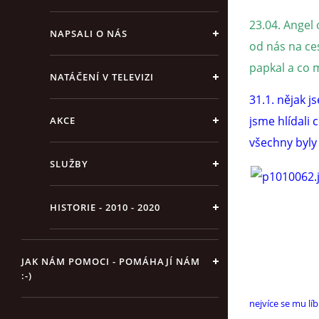
23.04. Angel 
NAPSALI O NÁS
od nás na ce
papkal a co 
NATÁČENÍ V TELEVIZI
31.1. nějak 
jsme hlídali 
AKCE
všechny byly
SLUŽBY
HISTORIE - 2010 - 2020
JAK NÁM POMOCI - POMÁHAJÍ NÁM
:-)
nejvíce se mu líb