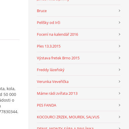
Bruce
Pelíšky od Irči
Focení na kalendář 2016
Ples 13.3.2015
Výstava fretek Brno 2015
Freddy lázeňský
Verunka Veveřička
a, kola,
Máme rádi zvířata 20'13
od 50 000
ádosti o
PES FANDA
m
77830344.
KOCOURCI ZRZEK, MOUREK, SALVUS
DENIS, MONTY, SÁRA A PAVLÍNKA