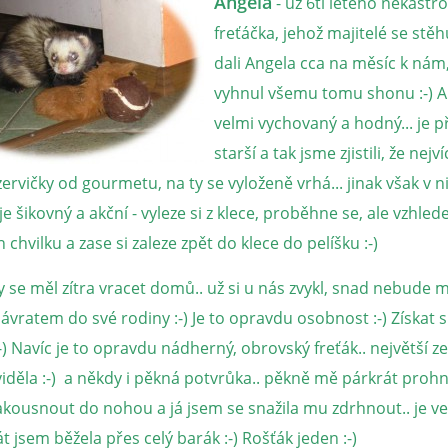
Angela
- už 6ti letého nekast
freťáčka, jehož majitelé se stěhu
dali Angela cca na měsíc k nám
vyhnul všemu tomu shonu :-) A
velmi vychovaný a hodný... je př
starší a tak jsme zjistili, že nej
ervičky od gourmetu, na ty se vyloženě vrhá... jinak však v 
je šikovný a akční - vyleze si z klece, proběhne se, ale vzhle
 chvilku a zase si zaleze zpět do klece do pelíšku :-)
y se měl zítra vracet domů.. už si u nás zvykl, snad nebude m
vratem do své rodiny :-) Je to opravdu osobnost :-) Získat s
:-) Navíc je to opravdu nádherný, obrovský freťák.. největší z
iděla :-) a někdy i pěkná potvrůka.. pěkně mě párkrát prohna
zakousnout do nohou a já jsem se snažila mu zdrhnout.. je v
át jsem běžela přes celý barák :-) Rošťák jeden :-)