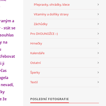
Přepravky, ohrádky, klece
e
Vitamíny a dolňky stravy
praným a
Záchůdky
- stát se
Pro DVOUNOŽCE :-)
 souhlas
dy na
Hrnečky
u
Kalendáře
třebovat
Ostatní
 ji
včas
Šperky
ngela
Textil
 nevadí,
čky
e že
POSLEDNÍ FOTOGRAFIE