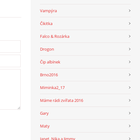
Vampýra
Čikitka
Falco & Rozárka
Drogon
Čip albínek
Brno2016
Miminka2_17
Máme rádi zvířata 2016
Gary
Maty
Janet, Nika a Jimmy