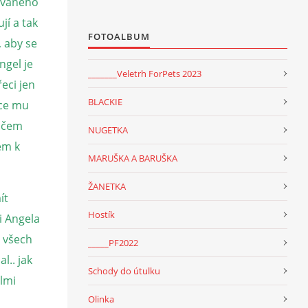
rovaného
jí a tak
FOTOALBUM
, aby se
ngel je
_______Veletrh ForPets 2023
eci jen
BLACKIE
více mu
ničem
NUGETKA
dem k
MARUŠKA A BARUŠKA
ŽANETKA
ít
Hostík
i Angela
e všech
_____PF2022
l.. jak
Schody do útulku
elmi
Olinka