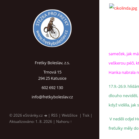
sameček, jak má 
Fretky Boleslav, z.s.
veškerou péči, kt
Trnová 15
Hanka nabrala nov
294 25 Katusice
17.9.-26.9. hlíd
602 692 130
dlouho neviděli,
info@fretkyboleslav.cz
když viděla, jak 
© 2026 eStránky.cz
|
RSS
|
WebSlice
|
Tisk
|
V neděli odjel H
Aktualizováno: 1. 8. 2026
|
Nahoru ↑
freťulky měly dob