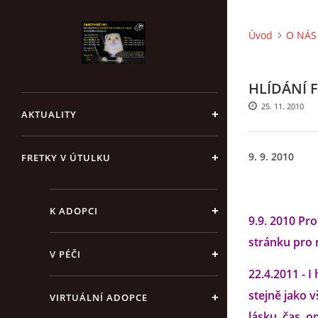
Úvod
O NÁS 
HLÍDÁNÍ 
25. 11. 2010
AKTUALITY
9. 9. 2010
FRETKY V ÚTULKU
K ADOPCI
9.9. 2010 Pr
stránku pro n
V PÉČI
22.4.2011 - I
stejně jako v
VIRTUÁLNÍ ADOPCE
lásku, čas, o