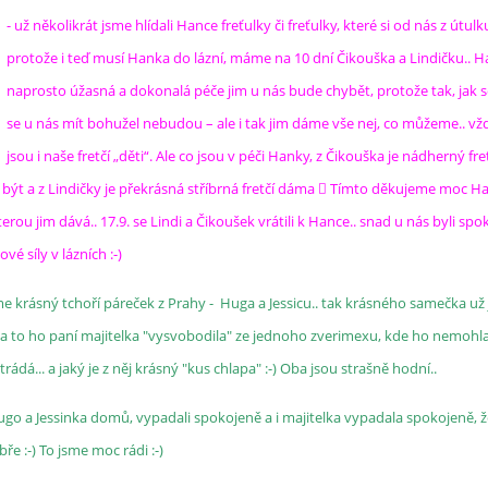
- už několikrát jsme hlídali Hance freťulky či freťulky, které si od nás z útulk
protože i teď musí Hanka do lázní, máme na 10 dní Čikouška a Lindičku.. H
naprosto úžasná a dokonalá péče jim u nás bude chybět, protože tak, jak se
se u nás mít bohužel nebudou – ale i tak jim dáme vše nej, co můžeme.. vž
jsou i naše fretčí „děti“. Ale co jsou v péči Hanky, z Čikouška je nádherný fre
být a z Lindičky je překrásná stříbrná fretčí dáma  Tímto děkujeme moc H
erou jim dává.. 17.9. se Lindi a Čikoušek vrátili k Hance.. snad u nás byli spo
é síly v lázních :-)
áme krásný tchoří páreček z Prahy - Huga a Jessicu.. tak krásného samečka už
 a to ho paní majitelka "vysvobodila" ze jednoho zverimexu, kde ho nemohl
strádá... a jaký je z něj krásný "kus chlapa" :-) Oba jsou strašně hodní..
ugo a Jessinka domů, vypadali spokojeně a i majitelka vypadala spokojeně, ž
ře :-) To jsme moc rádi :-)