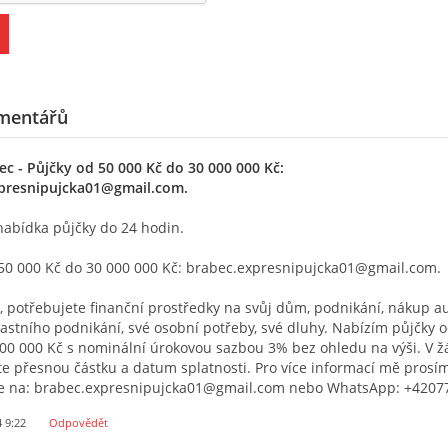
mentářů
ec
- Půjčky od 50 000 Kč do 30 000 000 Kč:
presnipujcka01@gmail.com.
nabídka půjčky do 24 hodin.
 50 000 Kč do 30 000 000 Kč: brabec.expresnipujcka01@gmail.com.
 potřebujete finanční prostředky na svůj dům, podnikání, nákup aut
lastního podnikání, své osobní potřeby, své dluhy. Nabízím půjčky 
00 000 Kč s nominální úrokovou sazbou 3% bez ohledu na výši. V ž
e přesnou částku a datum splatnosti. Pro více informací mě prosí
te na: brabec.expresnipujcka01@gmail.com nebo WhatsApp: +4207
4 9:22
Odpovědět