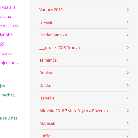
u vzala, a
Vánoce 2019
ančina
Jarvísek
 mají u ní,
dyť obě
Scarlet Šanelka
tčí
___útulek 2019 Trnová
ance za
Té mimča
kojení oni a
Bublina
Dukke
 jsme
a nechat,
Isabelka
Miminka2018 7 statečných a Růženka
e se u nás
Mareček
Luftík