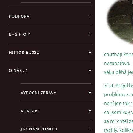
PODPORA
E - S H O P
HISTORIE 2022
chutnají konz
nezaostává.. 
O NÁS :-)
věku běhá jen
21.4. Angel b
VÝROČNÍ ZPRÁVY
problémy s ná
není jen tak 
KONTAKT
co jsem kdy v
se mi chtěl 
JAK NÁM POMOCI
rychlý, kolikr