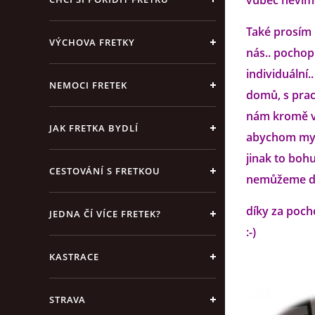
vůbec nevíme
Také prosím 
VÝCHOVA FRETKY
nás.. pochop
individuální
NEMOCI FRETEK
domů, s prac
nám kromě vš
JAK FRETKA BYDLÍ
abychom my m
jinak to bohu
CESTOVÁNÍ S FRETKOU
nemůžeme do
díky za poch
JEDNA ČÍ VÍCE FRETEK?
:-)
KASTRACE
STRAVA