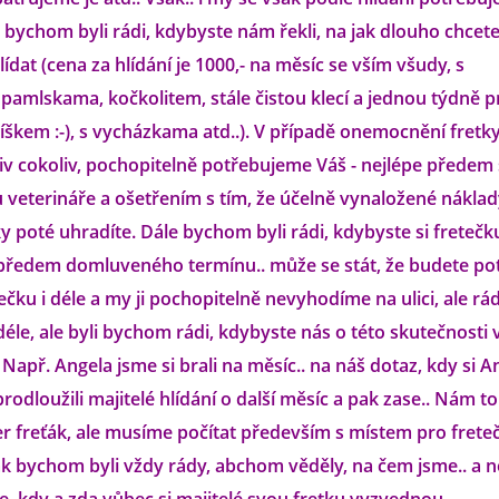
íž bychom byli rádi, kdybyste nám řekli, na jak dlouho chcet
ídat (cena za hlídání je 1000,- na měsíc se vším všudy, s
pamlskama, kočkolitem, stále čistou klecí a jednou týdně 
škem :-), s vycházkama atd..). V případě onemocnění fretky 
v cokoliv, pochopitelně potřebujeme Váš - nejlépe předem
u veterináře a ošetřením s tím, že účelně vynaložené nákla
ky poté uhradíte. Dále bychom byli rádi, kdybyste si fretečk
 předem domluveného termínu.. může se stát, že budete po
ečku i déle a my ji pochopitelně nevyhodíme na ulici, ale rádi
déle, ale byli bychom rádi, kdybyste nás o této skutečnosti 
 Např. Angela jsme si brali na měsíc.. na náš dotaz, kdy si A
odloužili majitelé hlídání o další měsíc a pak zase.. Nám to
er freťák, ale musíme počítat především s místem pro frete
ak bychom byli vždy rády, abchom věděly, na čem jsme.. a n