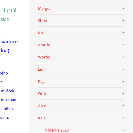
Marget
. dostal
ěsíce
Shumi
Kiki
s vánoce
Amuše
dna)...
Wortík
Lion
rného
Pája
en
 miláček
Orlík
me mu snad
Alice
 panička
radu,
Kala
____Volierka 2020