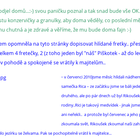
odjel domů...:-) svou paničku poznal a tak snad bude vše OK.
stu konzervičky a granulky, aby doma věděly, co poslední m
mu chutná a je zdravé a věříme, že mu bude doma fajn :-)
jsem opomněla na tyto stránky dopisovat hlídané fretky.. pře
celkem 4 fretečky, 2 (z toho jeden byl "náš" Piškotek - až do le
 v pohodě a spokojené se vrátily k majitelům..
-
v červenci 2010jsme měsíc hlídali nádhe
samečka Rica – ze začátku jsme se báli jed
druhého, ale po pár dnech už byl Rikoušek
rodiny..Rici je takový medvídek - jinak js
ani neřekli.. a protože byl červenec a jeho
zkoumala svět, Rikoušek zkoumal naši zah
ilo jezírku se želvama. Pak se pochopitelně vrátil k majitelce...