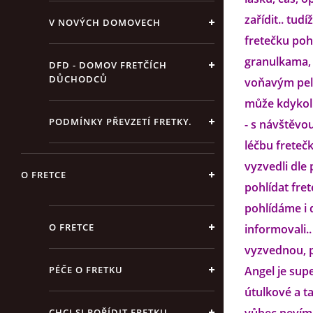
zařídit.. tud
V NOVÝCH DOMOVECH
fretečku pohl
granulkama, 
DFD - DOMOV FRETČÍCH
DŮCHODCŮ
voňavým pelí
může kdykoli
PODMÍNKY PŘEVZETÍ FRETKY.
- s návštěvo
léčbu freteč
vyzvedli dle
O FRETCE
pohlídat fret
pohlídáme i 
O FRETCE
informovali..
vyzvednou, pr
PÉČE O FRETKU
Angel je sup
útulkové a t
CHCI SI POŘÍDIT FRETKU