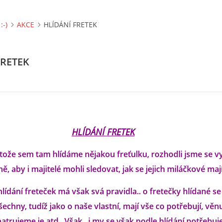
:-)
AKCE
HLÍDÁNÍ FRETEK
FRETEK
HLÍDÁNÍ FRETEK
otože sem tam hlídáme nějakou freťulku, rozhodli jsme se vyt
ě, aby i majitelé mohli sledovat, jak se jejich miláčkové mají
 hlídání freteček má však svá pravidla.. o fretečky hlídané s
šechny, tudíž jako o naše vlastní, mají vše co potřebují, věn
patrujeme je atd.. Však.. i my se však podle hlídání potřebu