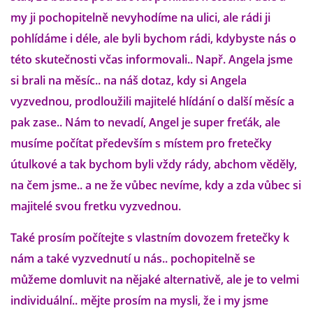
VÝCHOVA FRETKY
my ji pochopitelně nevyhodíme na ulici, ale rádi ji
pohlídáme i déle, ale byli bychom rádi, kdybyste nás o
NEMOCI FRETEK
této skutečnosti včas informovali.. Např. Angela jsme
si brali na měsíc.. na náš dotaz, kdy si Angela
JAK FRETKA BYDLÍ
vyzvednou, prodloužili majitelé hlídání o další měsíc a
pak zase.. Nám to nevadí, Angel je super freťák, ale
CESTOVÁNÍ S FRETKOU
musíme počítat především s místem pro fretečky
útulkové a tak bychom byli vždy rády, abchom věděly,
JEDNA ČÍ VÍCE FRETEK?
na čem jsme.. a ne že vůbec nevíme, kdy a zda vůbec si
majitelé svou fretku vyzvednou.
KASTRACE
Také prosím počítejte s vlastním dovozem fretečky k
STRAVA
nám a také vyzvednutí u nás.. pochopitelně se
můžeme domluvit na nějaké alternativě, ale je to velmi
individuální.. mějte prosím na mysli, že i my jsme
PODPORA