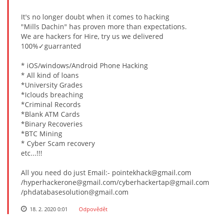
It's no longer doubt when it comes to hacking
"Mills Dachin" has proven more than expectations.
We are hackers for Hire, try us we delivered
100%✓guarranted
* iOS/windows/Android Phone Hacking
* All kind of loans
*University Grades
*Iclouds breaching
*Criminal Records
*Blank ATM Cards
*Binary Recoveries
*BTC Mining
* Cyber Scam recovery
etc...!!!
All you need do just Email:- pointekhack@gmail.com
/hyperhackerone@gmail.com/cyberhackertap@gmail.com
/phdatabasesolution@gmail.com
18. 2. 2020 0:01
Odpovědět