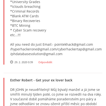
*University Grades
*Iclouds breaching
*Criminal Records
*Blank ATM Cards
*Binary Recoveries
*BTC Mining
* Cyber Scam recovery
etc...!!!
All you need do just Email:- pointekhack@gmail.com
/hyperhackerone@gmail.com/cyberhackertap@gmail.com
/phdatabasesolution@gmail.com
29. 2. 2020 0:39
Odpovědět
Esther Robert
- Get your ex lover back
DR JOHN je neuvěřitelný! Můj bývalý manžel a já jsme se
smířili minulý týden poté, co jsme se rozvedli na dva roky.
V současné době pomáháme poradenstvím pro páry a
jsme odhodláni se znovu oženit příští měsíc po období