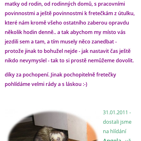
matky od rodin, od rodinných domů, s pracovními
povinnostmi a ještě povinnostmi k fretečkám z útulku,
E - S H O P
které nám kromě všeho ostatního zaberou opravdu
několik hodin denně.. a tak abychom my místo vás
HISTORIE 2022
jezdili sem a tam, a tím musely něco zanedbat -
protože jinak to bohužel nejde - jak nastavit čas ještě
O NÁS :-)
nikdo nevymyslel - tak to si prostě nemůžeme dovolit.
díky za pochopení. Jinak pochopitelně fretečky
VÝROČNÍ ZPRÁVY
pohlídáme velmi rády a s láskou :-)
KONTAKT
31.01.2011 -
JAK NÁM POMOCI
dostali jsme
na hlídání
NAPSALI O NÁS
Angela