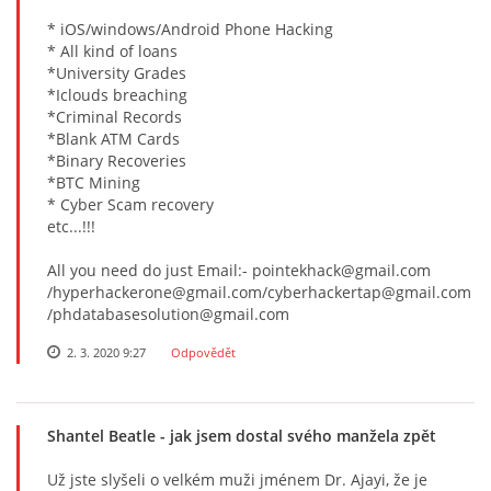
* iOS/windows/Android Phone Hacking
* All kind of loans
*University Grades
*Iclouds breaching
*Criminal Records
*Blank ATM Cards
*Binary Recoveries
*BTC Mining
* Cyber Scam recovery
etc...!!!
All you need do just Email:- pointekhack@gmail.com
/hyperhackerone@gmail.com/cyberhackertap@gmail.com
/phdatabasesolution@gmail.com
2. 3. 2020 9:27
Odpovědět
Shantel Beatle
- jak jsem dostal svého manžela zpět
Už jste slyšeli o velkém muži jménem Dr. Ajayi, že je