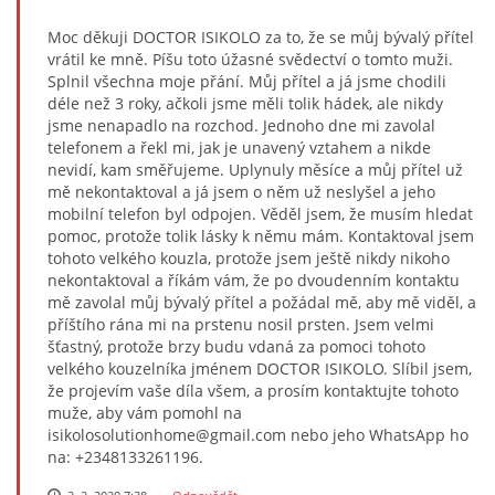
Moc děkuji DOCTOR ISIKOLO za to, že se můj bývalý přítel
vrátil ke mně. Píšu toto úžasné svědectví o tomto muži.
Splnil všechna moje přání. Můj přítel a já jsme chodili
déle než 3 roky, ačkoli jsme měli tolik hádek, ale nikdy
jsme nenapadlo na rozchod. Jednoho dne mi zavolal
telefonem a řekl mi, jak je unavený vztahem a nikde
nevidí, kam směřujeme. Uplynuly měsíce a můj přítel už
mě nekontaktoval a já jsem o něm už neslyšel a jeho
mobilní telefon byl odpojen. Věděl jsem, že musím hledat
pomoc, protože tolik lásky k němu mám. Kontaktoval jsem
tohoto velkého kouzla, protože jsem ještě nikdy nikoho
nekontaktoval a říkám vám, že po dvoudenním kontaktu
mě zavolal můj bývalý přítel a požádal mě, aby mě viděl, a
příštího rána mi na prstenu nosil prsten. Jsem velmi
šťastný, protože brzy budu vdaná za pomoci tohoto
velkého kouzelníka jménem DOCTOR ISIKOLO. Slíbil jsem,
že projevím vaše díla všem, a prosím kontaktujte tohoto
muže, aby vám pomohl na
isikolosolutionhome@gmail.com nebo jeho WhatsApp ho
na: +2348133261196.