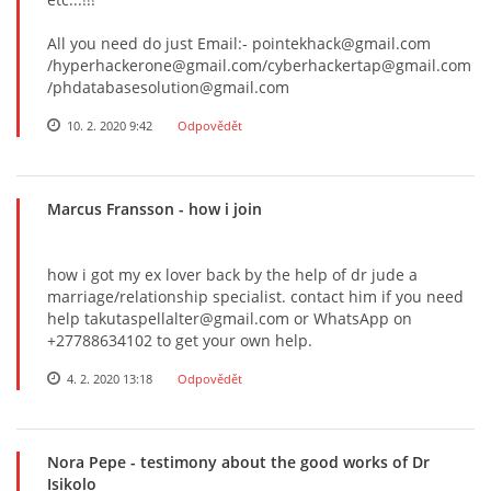
All you need do just Email:- pointekhack@gmail.com
/hyperhackerone@gmail.com/cyberhackertap@gmail.com
/phdatabasesolution@gmail.com
10. 2. 2020 9:42
Odpovědět
Marcus Fransson
- how i join
how i got my ex lover back by the help of dr jude a
marriage/relationship specialist. contact him if you need
help takutaspellalter@gmail.com or WhatsApp on
+27788634102 to get your own help.
4. 2. 2020 13:18
Odpovědět
Nora Pepe
- testimony about the good works of Dr
Isikolo