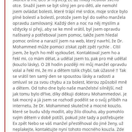
otce. Snažil jsem se být silný jen pro děti, ale nemohl
jsem ovládat bolesti, které trápí mé srdce, moje srdce bylo
plné bolestí a bolestí, protože jsem byl do svého manžela
opravdu zamilovaný. Každý den a noc na něj myslím a
vždycky si přeji, aby se ke mně vrátil, byl jsem opravdu
naštvaný a potřeboval jsem pomoc, takže jsem hledal
pomoc online a narazil jsem na web, který navrhl, že Dr.
Mohammed může pomoci získat zpět zpět rychle . Cítil
jsem, že bych ho měl vyzkoušet. Kontaktoval jsem ho a
řekl mi, co mám dělat, a udělal jsem to, pak pro mě udělal
(kouzlo lásky). O 28 hodin později mi můj manžel opravdu
volal a řekl mi, že mi a dětem tolik chybí, tak úžasné !! Tak
se vrátil ten samý den se spoustou lásky a radosti a
omluvil se za svou chybu a za bolest, kterou způsobil mně
a dětem. Od toho dne bylo naše manželství silnější, než
jak tomu bylo dříve, díky děkuji doktoru Mohammedovi. je
tak mocný a já jsem se rozhodl podělit se o svůj příběh na
internetu, že Dr. Mohammed skutečné a mocné kouzlo,
které se budu vždy modlit, aby žilo dlouho, aby pomohlo
svým dětem v době potíží, pokud jste tady a potřebujete
Ex zpět Nebo se váš manžel přestěhoval do jiné ženy, už
neplakejte, kontaktujte nyní tohoto mocného kouzla. Zde