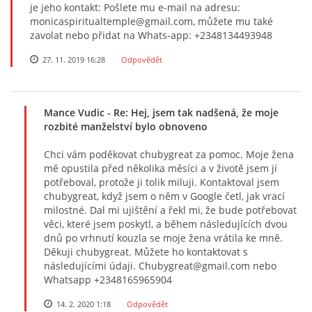
je jeho kontakt: Pošlete mu e-mail na adresu:
monicaspiritualtemple@gmail.com, můžete mu také
zavolat nebo přidat na Whats-app: +2348134493948
27. 11. 2019 16:28
Odpovědět
Mance Vudic
- Re: Hej, jsem tak nadšená, že moje
rozbité manželství bylo obnoveno
Chci vám poděkovat chubygreat za pomoc. Moje žena
mě opustila před několika měsíci a v životě jsem jí
potřeboval, protože ji tolik miluji. Kontaktoval jsem
chubygreat, když jsem o něm v Google četl, jak vrací
milostné. Dal mi ujištění a řekl mi, že bude potřebovat
věci, které jsem poskytl, a během následujících dvou
dnů po vrhnutí kouzla se moje žena vrátila ke mně.
Děkuji chubygreat. Můžete ho kontaktovat s
následujícími údaji. Chubygreat@gmail.com nebo
Whatsapp +2348165965904
14. 2. 2020 1:18
Odpovědět