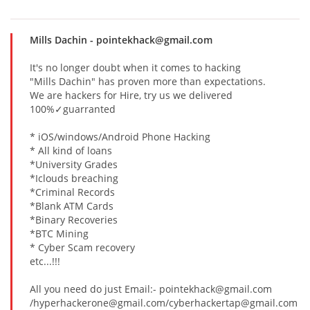
Mills Dachin
- pointekhack@gmail.com
It's no longer doubt when it comes to hacking
"Mills Dachin" has proven more than expectations.
We are hackers for Hire, try us we delivered
100%✓guarranted
* iOS/windows/Android Phone Hacking
* All kind of loans
*University Grades
*Iclouds breaching
*Criminal Records
*Blank ATM Cards
*Binary Recoveries
*BTC Mining
* Cyber Scam recovery
etc...!!!
All you need do just Email:- pointekhack@gmail.com
/hyperhackerone@gmail.com/cyberhackertap@gmail.com