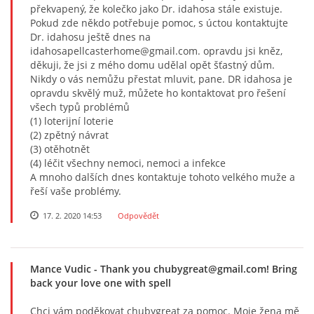
překvapený, že kolečko jako Dr. idahosa stále existuje.
Pokud zde někdo potřebuje pomoc, s úctou kontaktujte
Dr. idahosu ještě dnes na
idahosapellcasterhome@gmail.com. opravdu jsi kněz,
děkuji, že jsi z mého domu udělal opět šťastný dům.
Nikdy o vás nemůžu přestat mluvit, pane. DR idahosa je
opravdu skvělý muž, můžete ho kontaktovat pro řešení
všech typů problémů
(1) loterijní loterie
(2) zpětný návrat
(3) otěhotnět
(4) léčit všechny nemoci, nemoci a infekce
A mnoho dalších dnes kontaktuje tohoto velkého muže a
řeší vaše problémy.
17. 2. 2020 14:53
Odpovědět
Mance Vudic
- Thank you chubygreat@gmail.com! Bring
back your love one with spell
Chci vám poděkovat chubygreat za pomoc. Moje žena mě