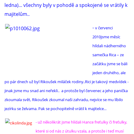
ledna)... všechny byly v pohodě a spokojené se vrátily k
majitelům..
-
v červenci
2010jsme měsíc
hlídali nádherného
samečka Rica – ze
začátku jsme se báli
jeden druhého, ale
po pár dnech už byl Rikoušek miláček rodiny..Rici je takový medvídek -
jinak jsme mu snad ani neřekli.. a protože byl červenec a jeho panička
zkoumala svět, Rikoušek zkoumal naši zahradu, nejvíce se mu líbilo
jezírku se želvama. Pak se pochopitelně vrátil k majitelce...
- už několikrát jsme hlídali Hance freťulky či freťulky,
které si od nás z útulku vzala, a protože i teď musí