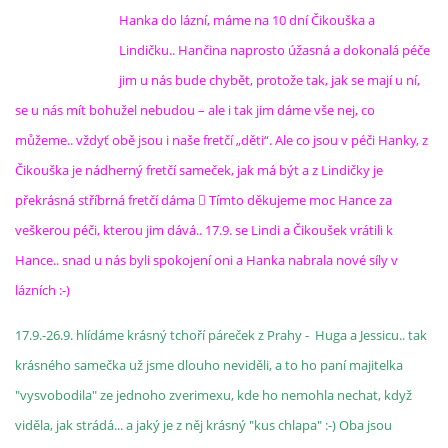
Hanka do lázní, máme na 10 dní Čikouška a
Lindičku.. Hančina naprosto úžasná a dokonalá péče
jim u nás bude chybět, protože tak, jak se mají u ní,
se u nás mít bohužel nebudou – ale i tak jim dáme vše nej, co
můžeme.. vždyť obě jsou i naše fretčí „děti“. Ale co jsou v péči Hanky, z
Čikouška je nádherný fretčí sameček, jak má být a z Lindičky je
překrásná stříbrná fretčí dáma  Tímto děkujeme moc Hance za
veškerou péči, kterou jim dává.. 17.9. se Lindi a Čikoušek vrátili k
Hance.. snad u nás byli spokojení oni a Hanka nabrala nové síly v
lázních :-)
17.9.-26.9. hlídáme krásný tchoří páreček z Prahy - Huga a Jessicu.. tak
krásného samečka už jsme dlouho neviděli, a to ho paní majitelka
"vysvobodila" ze jednoho zverimexu, kde ho nemohla nechat, když
viděla, jak strádá... a jaký je z něj krásný "kus chlapa" :-) Oba jsou