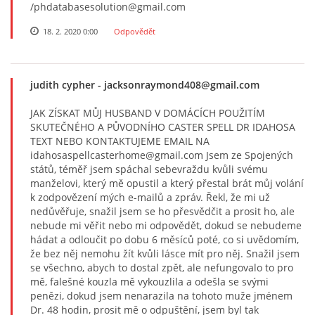
/phdatabasesolution@gmail.com
18. 2. 2020 0:00
Odpovědět
judith cypher
- jacksonraymond408@gmail.com
JAK ZÍSKAT MŮJ HUSBAND V DOMÁCÍCH POUŽITÍM
SKUTEČNÉHO A PŮVODNÍHO CASTER SPELL DR IDAHOSA
TEXT NEBO KONTAKTUJEME EMAIL NA
idahosaspellcasterhome@gmail.com Jsem ze Spojených
států, téměř jsem spáchal sebevraždu kvůli svému
manželovi, který mě opustil a který přestal brát můj volání
k zodpovězení mých e-mailů a zpráv. Řekl, že mi už
nedůvěřuje, snažil jsem se ho přesvědčit a prosit ho, ale
nebude mi věřit nebo mi odpovědět, dokud se nebudeme
hádat a odloučit po dobu 6 měsíců poté, co si uvědomím,
že bez něj nemohu žít kvůli lásce mít pro něj. Snažil jsem
se všechno, abych to dostal zpět, ale nefungovalo to pro
mě, falešné kouzla mě vykouzlila a odešla se svými
penězi, dokud jsem nenarazila na tohoto muže jménem
Dr. 48 hodin, prosit mě o odpuštění, jsem byl tak