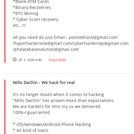
*Blank ATM Cards
*Binary Recoveries
*BTC Mining
* Cyber Scam recovery
etc...!!!
All you need do just Email:- pointekhack@gmail.com
/hyperhackerone@gmail.com/cyberhackertap@gmail.com
/phdatabasesolution@gmail.com
29. 2. 2020 0:40
Odpovědět
Mills Dachin
- We hack for real
It's no longer doubt when it comes to hacking
"Mills Dachin" has proven more than expectations.
We are hackers for Hire, try us we delivered
100%✓guarranted
* iOS/windows/Android Phone Hacking
* All kind of loans