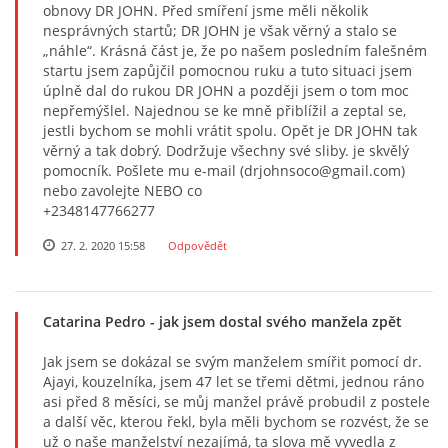
obnovy DR JOHN. Před smíření jsme měli několik
nesprávných startů; DR JOHN je však věrný a stalo se
„náhle“. Krásná část je, že po našem posledním falešném
startu jsem zapůjčil pomocnou ruku a tuto situaci jsem
úplně dal do rukou DR JOHN a později jsem o tom moc
nepřemýšlel. Najednou se ke mně přiblížil a zeptal se,
jestli bychom se mohli vrátit spolu. Opět je DR JOHN tak
věrný a tak dobrý. Dodržuje všechny své sliby. je skvělý
pomocník. Pošlete mu e-mail (drjohnsoco@gmail.com)
nebo zavolejte NEBO co
+2348147766277
27. 2. 2020 15:58
Odpovědět
Catarina Pedro
- jak jsem dostal svého manžela zpět
Jak jsem se dokázal se svým manželem smířit pomocí dr. ​​
Ajayi, kouzelníka, jsem 47 let se třemi dětmi, jednou ráno
asi před 8 měsíci, se můj manžel právě probudil z postele
a další věc, kterou řekl, byla měli bychom se rozvést, že se
už o naše manželství nezajímá, ta slova mě vyvedla z