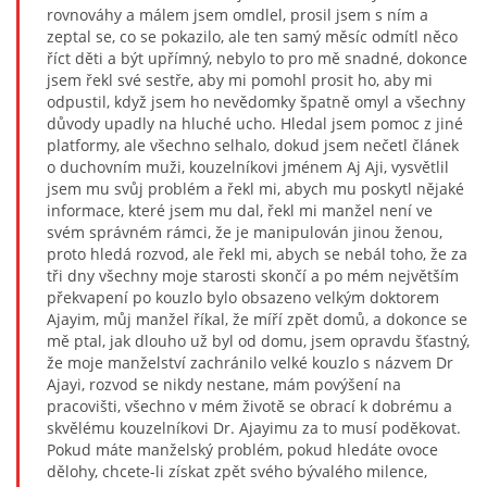
rovnováhy a málem jsem omdlel, prosil jsem s ním a
zeptal se, co se pokazilo, ale ten samý měsíc odmítl něco
říct děti a být upřímný, nebylo to pro mě snadné, dokonce
jsem řekl své sestře, aby mi pomohl prosit ho, aby mi
odpustil, když jsem ho nevědomky špatně omyl a všechny
důvody upadly na hluché ucho. Hledal jsem pomoc z jiné
platformy, ale všechno selhalo, dokud jsem nečetl článek
o duchovním muži, kouzelníkovi jménem Aj Aji, vysvětlil
jsem mu svůj problém a řekl mi, abych mu poskytl nějaké
informace, které jsem mu dal, řekl mi manžel není ve
svém správném rámci, že je manipulován jinou ženou,
proto hledá rozvod, ale řekl mi, abych se nebál toho, že za
tři dny všechny moje starosti skončí a po mém největším
překvapení po kouzlo bylo obsazeno velkým doktorem
Ajayim, můj manžel říkal, že míří zpět domů, a dokonce se
mě ptal, jak dlouho už byl od domu, jsem opravdu šťastný,
že moje manželství zachránilo velké kouzlo s názvem Dr
Ajayi, rozvod se nikdy nestane, mám povýšení na
pracovišti, všechno v mém životě se obrací k dobrému a
skvělému kouzelníkovi Dr. Ajayimu za to musí poděkovat.
Pokud máte manželský problém, pokud hledáte ovoce
dělohy, chcete-li získat zpět svého bývalého milence,