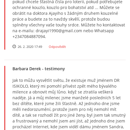
pokud chcete šťastná čísla pro loterii, pokud potřebujete
ochranné kouzlo, kouzlo pro bohatství atd ... Můžete se
obrátit na doktora Ajayiho s žádným druhem kouzelné
práce a budete za to navždy skvělí, protože budou
splněny všechny vaše touhy srdce. Můžete ho kontaktovat
na e-mailu: drajayi1990@gmail.com nebo Whatsapp
+2347084887094.
26. 2. 2020 17:49
Odpovědět
Barbara Derek
- testimony
Jak to můžu vysvětlit světu, že existuje muž jménem DR
ISIKOLO, který mi pomohl přivést zpět mého bývalého
milence a obnovit můj lůno. když se ztratila veškerá
naděje. Já a můj milenec jsme manželé posledních 5 let
bez dítěte, které jsme žili šťastně. Až jednoho dne jsme
měli nedorozumění, protože jsem pro něj nemohl mít
dítě, a tak se rozhodl žít pro jiné ženy, byl jsem tak smutný
a frustrovaný a nemohl jsem ani jíst, až jednoho dne jsem
procházel Internet, kde jsem viděl dámu jménem Sandra,