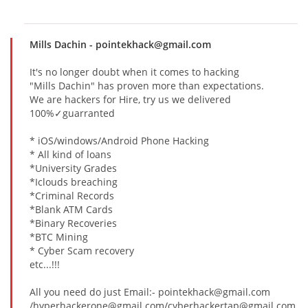
Mills Dachin
- pointekhack@gmail.com
It's no longer doubt when it comes to hacking
"Mills Dachin" has proven more than expectations.
We are hackers for Hire, try us we delivered
100%✓guarranted
* iOS/windows/Android Phone Hacking
* All kind of loans
*University Grades
*Iclouds breaching
*Criminal Records
*Blank ATM Cards
*Binary Recoveries
*BTC Mining
* Cyber Scam recovery
etc...!!!
All you need do just Email:- pointekhack@gmail.com
/hyperhackerone@gmail.com/cyberhackertap@gmail.com