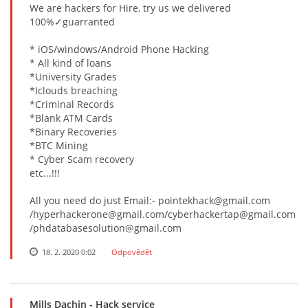
We are hackers for Hire, try us we delivered
100%✓guarranted
* iOS/windows/Android Phone Hacking
* All kind of loans
*University Grades
*Iclouds breaching
*Criminal Records
*Blank ATM Cards
*Binary Recoveries
*BTC Mining
* Cyber Scam recovery
etc...!!!
All you need do just Email:- pointekhack@gmail.com
/hyperhackerone@gmail.com/cyberhackertap@gmail.com
/phdatabasesolution@gmail.com
18. 2. 2020 0:02
Odpovědět
Mills Dachin
- Hack service