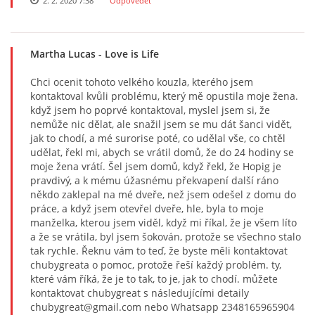
2. 2. 2020 7:38
Odpovědět
Martha Lucas
- Love is Life
Chci ocenit tohoto velkého kouzla, kterého jsem
kontaktoval kvůli problému, který mě opustila moje žena.
když jsem ho poprvé kontaktoval, myslel jsem si, že
nemůže nic dělat, ale snažil jsem se mu dát šanci vidět,
jak to chodí, a mé surorise poté, co udělal vše, co chtěl
udělat, řekl mi, abych se vrátil domů, že do 24 hodiny se
moje žena vrátí. Šel jsem domů, když řekl, že Hopig je
pravdivý, a k mému úžasnému překvapení další ráno
někdo zaklepal na mé dveře, než jsem odešel z domu do
práce, a když jsem otevřel dveře, hle, byla to moje
manželka, kterou jsem viděl, když mi říkal, že je všem líto
a že se vrátila, byl jsem šokován, protože se všechno stalo
tak rychle. Řeknu vám to teď, že byste měli kontaktovat
chubygreata o pomoc, protože řeší každý problém. ty,
které vám říká, že je to tak, to je, jak to chodí. můžete
kontaktovat chubygreat s následujícími detaily
chubygreat@gmail.com nebo Whatsapp 2348165965904