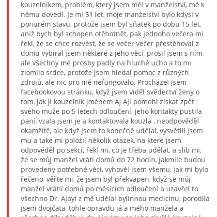
kouzelníkem, problém, který jsem měl v manželství, mě k
němu dovedl. Je mi 51 let, moje manželství bylo kdysi v
ponurém stavu, protože jsem byl sňatek po dobu 15 let,
aniž bych byl schopen otěhotnět, pak jednoho večera mi
řekl, že se chce rozvést, že se večer večer přestěhoval z
domu vybíral jsem některé z jeho věcí, prosil jsem s ním,
ale všechny mé prosby padly na hluché ucho a to mi
zlomilo srdce, protože jsem hledal pomoc z různých
zdrojů, ale nic pro mě nefungovalo. Procházel jsem
facebookovou stránku, když jsem viděl svědectví ženy o
tom, jak jí kouzelník jménem Aj Aji pomohl získat zpět
svého muže po 5 letech odloučení, jeho kontakty pustila
paní, vzala jsem je a kontaktovala kouzla , neodpověděl
okamžitě, ale když jsem to konečně udělal, vysvětlil jsem
mu a také mi položil několik otázek, na které jsem
odpověděl po sekci, řekl mi, co je třeba udělat, a slib mi,
že se můj manžel vrátí domů do 72 hodin, jakmile budou
provedeny potřebné věci, vyhověl jsem všemu, jak mi bylo
řečeno, věřte mi, že jsem byl překvapen, když se můj
manžel vrátil domů po měsících odloučení a uzavřel to
všechno Dr. Ajayi z mě udělal bylinnou medicínu, porodila
jsem dvojčata, tohle opravdu já a mého manžela a