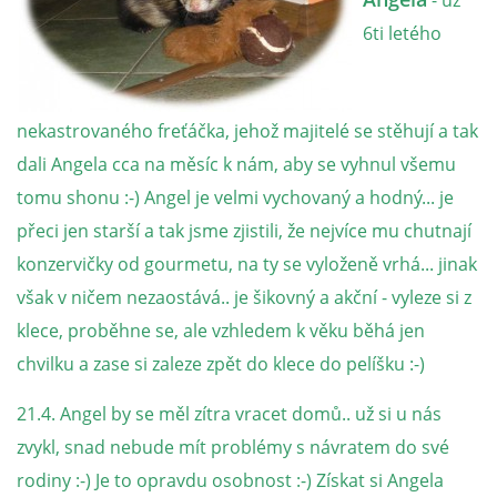
- už
6ti letého
NATÁČENÍ V TELEVIZI
AKCE
nekastrovaného freťáčka, jehož majitelé se stěhují a tak
dali Angela cca na měsíc k nám, aby se vyhnul všemu
SLUŽBY
tomu shonu :-) Angel je velmi vychovaný a hodný... je
přeci jen starší a tak jsme zjistili, že nejvíce mu chutnají
HISTORIE - 2010 - 2020
konzervičky od gourmetu, na ty se vyloženě vrhá... jinak
však v ničem nezaostává.. je šikovný a akční - vyleze si z
klece, proběhne se, ale vzhledem k věku běhá jen
JAK NÁM POMOCI - POMÁHAJÍ NÁM :-)
chvilku a zase si zaleze zpět do klece do pelíšku :-)
21.4. Angel by se měl zítra vracet domů.. už si u nás
zvykl, snad nebude mít problémy s návratem do své
Fretky Boleslav, z.s.
rodiny :-) Je to opravdu osobnost :-) Získat si Angela
Trnová 15