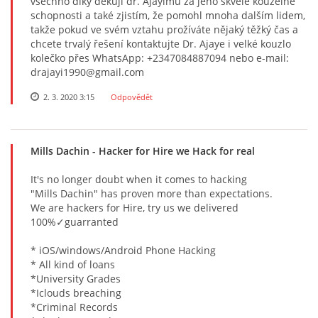
všechno díky děkuji dr. Ajayimu za jeho skvělé kouzelné
schopnosti a také zjistím, že pomohl mnoha dalším lidem,
takže pokud ve svém vztahu prožíváte nějaký těžký čas a
chcete trvalý řešení kontaktujte Dr. Ajaye i velké kouzlo
kolečko přes WhatsApp: +2347084887094 nebo e-mail:
drajayi1990@gmail.com
2. 3. 2020 3:15
Odpovědět
Mills Dachin
- Hacker for Hire we Hack for real
It's no longer doubt when it comes to hacking
"Mills Dachin" has proven more than expectations.
We are hackers for Hire, try us we delivered
100%✓guarranted
* iOS/windows/Android Phone Hacking
* All kind of loans
*University Grades
*Iclouds breaching
*Criminal Records