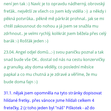
294 25 Katusice
není jen tak :-) Navíc je to opravdu nádherný, obrovský
602 692 130
freťák.. největší ze všech co jsem kdy viděla :-) a někdy i
info@fretkyboleslav.cz
pěkná potvrůka.. pěkně mě párkrát prohnal.. jak se mi
chtěl zakousnout do nohou a já jsem se snažila mu
© 2026 eStránky.cz
|
RSS
|
WebSlice
|
Tisk
|
Aktualizováno: 1. 8. 2026
|
zdrhnout.. je velmi rychlý, kolikrát jsem běžela přes celý
Nahoru ↑
barák :-) Rošťák jeden :-)
23.04. Angel odjel domů...:-) svou paničku poznal a tak
snad bude vše OK.. dostal od nás na cestu konzervičky
a granulky, aby doma věděly, co poslední měsíce
papkal a co mu chutná a je zdravé a věříme, že mu
bude doma fajn :-)
31.1. nějak jsem opomněla na tyto stránky dopisovat
hlídané fretky.. přes vánoce jsme hlídali celkem 4
fretečky, 2 (z toho jeden byl "náš" Piškotek - až do