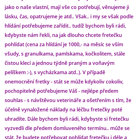
jako o naše vlastní, mají vše co potřebují, věnujeme ji
lásku, čas, opatrujeme je atd.. Však.. i my se však podle
DFD - DOMOV FRETČÍCH DŮCHODCŮ
hlídání potřebujeme zařídit.. tudíž bychom byli rádi,
kdybyste nám řekli, na jak dlouho chcete fretečku
PODMÍNKY PŘEVZETÍ FRETKY.
pohlídat (cena za hlídání je 1000,- na měsíc se vším
všudy, s granulkama, pamlskama, kočkolitem, stále
O FRETCE
čistou klecí a jednou týdně praným a voňavým
pelíškem :-), s vycházkama atd..). V případě
onemocnění fretky - stát se může kdykoliv cokoliv,
O FRETCE
pochopitelně potřebujeme Váš - nejlépe předem
souhlas - s návštěvou veterináře a ošetřením s tím, že
PÉČE O FRETKU
účelně vynaložené náklady na léčbu fretečky poté
uhradíte. Dále bychom byli rádi, kdybyste si fretečku
CHCI SI POŘÍDIT FRETKU
vyzvedli dle předem domluveného termínu.. může se
stát, že budete potřebovat pohlídat fretečku i déle a