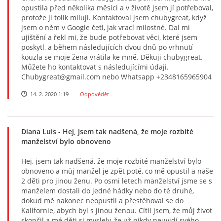
opustila před několika měsíci a v životě jsem jí potřeboval,
protože ji tolik miluji. Kontaktoval jsem chubygreat, když
jsem o něm v Google četl, jak vrací milostné. Dal mi
ujištění a řekl mi, že bude potřebovat věci, které jsem
poskytl, a během následujících dvou dnů po vrhnutí
kouzla se moje žena vrátila ke mně. Děkuji chubygreat.
Můžete ho kontaktovat s následujícími údaji.
Chubygreat@gmail.com nebo Whatsapp +2348165965904
14. 2. 2020 1:19
Odpovědět
Diana Luis
- Hej, jsem tak nadšená, že moje rozbité
manželství bylo obnoveno
Hej, jsem tak nadšená, že moje rozbité manželství bylo
obnoveno a můj manžel je zpět poté, co mě opustil a naše
2 děti pro jinou ženu. Po osmi letech manželství jsme se s
manželem dostali do jedné hádky nebo do té druhé,
dokud mě nakonec neopustil a přestěhoval se do
Kalifornie, abych byl s jinou ženou. Cítil jsem, že můj život
skončil a mé děti si myslely, že už nikdy neuvidí svého