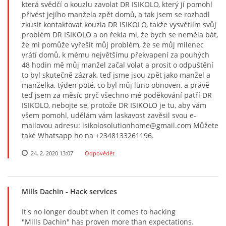
která svědčí o kouzlu zavolat DR ISIKOLO, který jí pomohl
přivést jejího manžela zpět domů, a tak jsem se rozhodl
zkusit kontaktovat kouzla DR ISIKOLO, takže vysvětlím svůj
problém DR ISIKOLO a on řekla mi, že bych se neměla bát,
že mi pomůže vyřešit můj problém, že se můj milenec
vrátí domů, k mému největšímu překvapení za pouhých
48 hodin mě můj manžel začal volat a prosit o odpuštění
to byl skutečně zázrak, teď jsme jsou zpět jako manžel a
manželka, týden poté, co byl můj lůno obnoven, a právě
teď jsem za měsíc pryč všechno mé poděkování patří DR
ISIKOLO, nebojte se, protože DR ISIKOLO je tu, aby vám
všem pomohl, udělám vám laskavost zavěsil svou e-
mailovou adresu: isikolosolutionhome@gmail.com Můžete
také Whatsapp ho na +2348133261196.
24. 2. 2020 13:07
Odpovědět
Mills Dachin
- Hack services
It's no longer doubt when it comes to hacking
"Mills Dachin" has proven more than expectations.