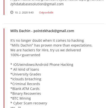
/phdatabasesolution@gmail.com
10. 2. 2020 9:43
Odpovědět
Mills Dachin
- pointekhack@gmail.com
It's no longer doubt when it comes to hacking
"Mills Dachin" has proven more than expectations.
We are hackers for Hire, try us we delivered
100%✓guarranted
* iOS/windows/Android Phone Hacking
* All kind of loans
*University Grades
*Iclouds breaching
*Criminal Records
*Blank ATM Cards
*Binary Recoveries
*BTC Mining
* Cyber Scam recovery
etc...!!!