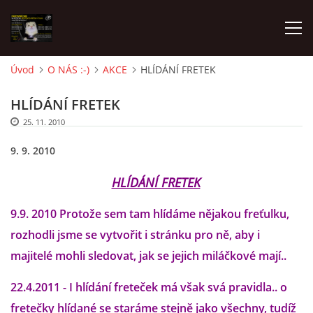
Úvod
O NÁS :-)
AKCE
HLÍDÁNÍ FRETEK
AKTUALITY
HLÍDÁNÍ FRETEK
25. 11. 2010
FRETKY V ÚTULKU
9. 9. 2010
K ADOPCI
HLÍDÁNÍ FRETEK
9.9. 2010 Protože sem tam hlídáme nějakou freťulku,
V PÉČI
rozhodli jsme se vytvořit i stránku pro ně, aby i
majitelé mohli sledovat, jak se jejich miláčkové mají..
VIRTUÁLNÍ ADOPCE
22.4.2011 - I hlídání freteček má však svá pravidla.. o
fretečky hlídané se staráme stejně jako všechny, tudíž
V NOVÝCH DOMOVECH