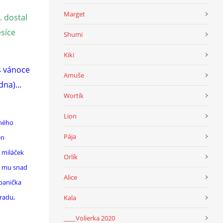
Marget
. dostal
ěsíce
Shumi
Kiki
s vánoce
Amuše
dna)...
Wortík
Lion
rného
Pája
en
 miláček
Orlík
me mu snad
Alice
 panička
radu,
Kala
____Volierka 2020