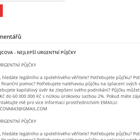
mentářů
EJCOVA
- NEJLEPŠÍ URGENTNÍ PŮJČKY
URGENTNÍ PŮJČKY
 hledáte legálního a spolehlivého věřitele? Potřebujete půjčku? Po
 finanční pomoc? Potřebujete naléhavou půjčku na splacení svých 
bujete kapitálový úvěr ke zlepšení svého podnikání? Půjčku můžet
 Kč do 60 000 000 Kč s nízkou úrokovou sazbou 2%. Pokud máte záj
ntaktujte mě pro více informací prostřednictvím EMAILU:
JCOVA843@GMAIL.COM
URGENTNÍ PŮJČKY
 hledáte legálního a spolehlivého věřitele? Potřebujete půjčku? Po
 finanční pomoc? Potřebujete naléhavou půjčku na splacení svých 