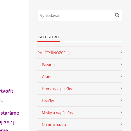
KATEGORIE
Pro ČTYŘNOŽCE :-)
Bazárek
Granule
Hamaky a pelíšky
vořit i
..
Hračky
e staráme
Misky a napáječky
ujeme ji
Na procházku
jeme