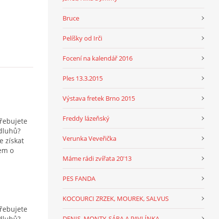
Bruce
Pelíšky od Irči
Focení na kalendář 2016
Ples 13.3.2015
Výstava fretek Brno 2015
Freddy lázeňský
třebujete
dluhů?
Verunka Veveřička
e získat
em o
Máme rádi zvířata 20'13
PES FANDA
KOCOURCI ZRZEK, MOUREK, SALVUS
třebujete
dluhů?
DENIS, MONTY, SÁRA A PAVLÍNKA