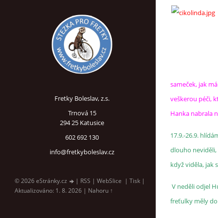
sameček, jak má 
Fretky Boleslav, z.s.
veškerou péči, kt
Trnová 15
Hanka nabrala nov
294 25 Katusice
17.9.-26.9. hlíd
602 692 130
dlouho neviděli,
info@fretkyboleslav.cz
když viděla, jak 
© 2026 eStránky.cz
|
RSS
|
WebSlice
|
Tisk
|
V neděli odjel H
Aktualizováno: 1. 8. 2026
|
Nahoru ↑
freťulky měly dob