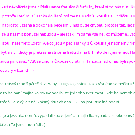
- už několikrát jsme hlídali Hance freťulky či freťulky, které si od nás z útulk
protože i teď musí Hanka do lázní, máme na 10 dní Čikouška a Lindičku.. H
naprosto úžasná a dokonalá péče jim u nás bude chybět, protože tak, jak se
se u nás mít bohužel nebudou – ale i tak jim dáme vše nej, co můžeme.. vž
jsou i naše fretčí „děti“. Ale co jsou v péči Hanky, z Čikouška je nádherný fre
být a z Lindičky je překrásná stříbrná fretčí dáma  Tímto děkujeme moc H
erou jim dává.. 17.9. se Lindi a Čikoušek vrátili k Hance.. snad u nás byli spo
é síly v lázních :-)
áme krásný tchoří páreček z Prahy - Huga a Jessicu.. tak krásného samečka už
 a to ho paní majitelka "vysvobodila" ze jednoho zverimexu, kde ho nemohl
strádá... a jaký je z něj krásný "kus chlapa" :-) Oba jsou strašně hodní..
ugo a Jessinka domů, vypadali spokojeně a i majitelka vypadala spokojeně, ž
ře :-) To jsme moc rádi :-)