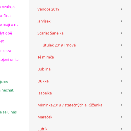
u vzala, a
Vánoce 2019
ančina
Jarvísek
 mají u ní,
dyť obě
Scarlet Šanelka
tčí
___útulek 2019 Trnová
ance za
Té mimča
kojení oni a
Bublina
Dukke
 jsme
a nechat,
Isabelka
Miminka2018 7 statečných a Růženka
e se u nás
Mareček
Luftík