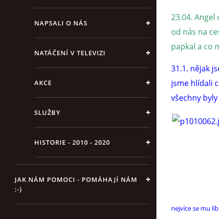
23.04. Angel 
NAPSALI O NÁS
od nás na ce
papkal a co 
NATÁČENÍ V TELEVIZI
31.1. nějak 
jsme hlídali 
AKCE
všechny byly
SLUŽBY
HISTORIE - 2010 - 2020
JAK NÁM POMOCI - POMÁHAJÍ NÁM
:-)
nejvíce se mu líb