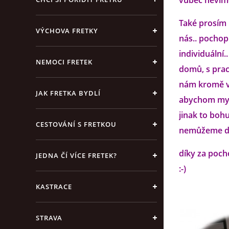
vůbec nevíme
Také prosím 
VÝCHOVA FRETKY
nás.. pochop
individuální
NEMOCI FRETEK
domů, s prac
nám kromě vš
JAK FRETKA BYDLÍ
abychom my m
jinak to bohu
CESTOVÁNÍ S FRETKOU
nemůžeme do
díky za poch
JEDNA ČÍ VÍCE FRETEK?
:-)
KASTRACE
STRAVA