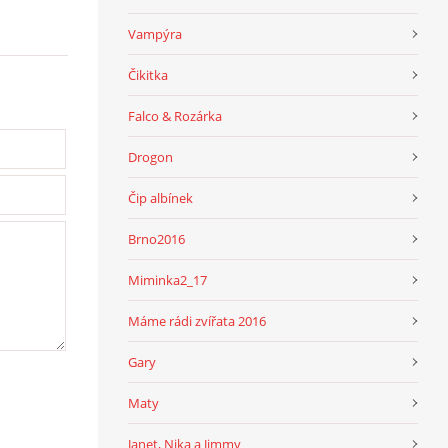
Vampýra
Čikitka
Falco & Rozárka
Drogon
Čip albínek
Brno2016
Miminka2_17
Máme rádi zvířata 2016
Gary
Maty
Janet, Nika a Jimmy