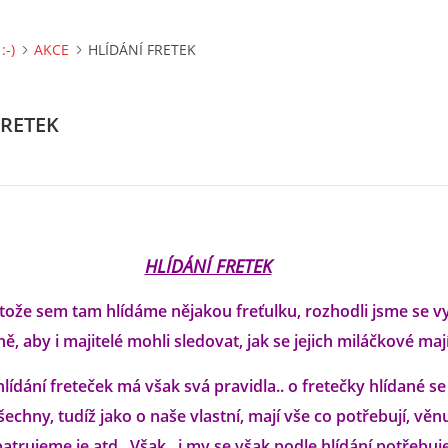
:-)
AKCE
HLÍDÁNÍ FRETEK
FRETEK
HLÍDÁNÍ FRETEK
otože sem tam hlídáme nějakou freťulku, rozhodli jsme se vyt
ě, aby i majitelé mohli sledovat, jak se jejich miláčkové mají
 hlídání freteček má však svá pravidla.. o fretečky hlídané s
šechny, tudíž jako o naše vlastní, mají vše co potřebují, věn
patrujeme je atd.. Však.. i my se však podle hlídání potřebu