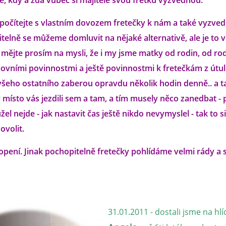
, kdy a zda vůbec si majitelé svou fretku vyzvednou.
počítejte s vlastním dovozem fretečky k nám a také vyzved
itelně se můžeme domluvit na nějaké alternativě, ale je to 
.. mějte prosím na mysli, že i my jsme matky od rodin, od r
ovními povinnostmi a ještě povinnostmi k fretečkám z útul
eho ostatního zaberou opravdu několik hodin denně.. a t
ísto vás jezdili sem a tam, a tím musely něco zanedbat - 
žel nejde - jak nastavit čas ještě nikdo nevymyslel - tak to s
volit.
opení. Jinak pochopitelně fretečky pohlídáme velmi rády a 
31.01.2011 - dostali jsme na hlí