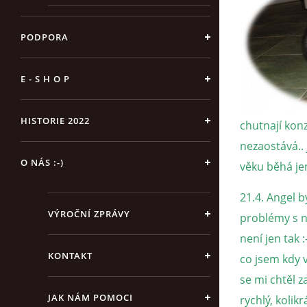
PODPORA
E - S H O P
HISTORIE 2022
chutnají konz
nezaostává.. 
O NÁS :-)
věku běhá jen
21.4. Angel b
VÝROČNÍ ZPRÁVY
problémy s ná
není jen tak 
KONTAKT
co jsem kdy v
se mi chtěl 
JAK NÁM POMOCI
rychlý, kolikr