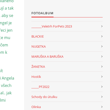
rovaného
jí a tak
FOTOALBUM
, aby se
ngel je
_______Veletrh ForPets 2023
eci jen
BLACKIE
více mu
ničem
NUGETKA
dem k
MARUŠKA A BARUŠKA
ŽANETKA
ít
Hostík
i Angela
e všech
_____PF2022
l.. jak
Schody do útulku
elmi
Olinka