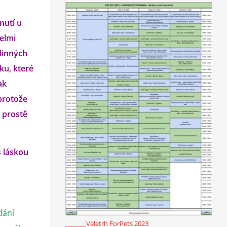
nutí u
velmi
odinných
ku, které
ak
protože
i prostě
s láskou
dání
_______Veletrh ForPets 2023