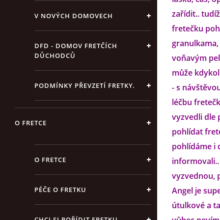
zařídit.. tud
V NOVÝCH DOMOVECH
fretečku pohl
granulkama, 
DFD - DOMOV FRETČÍCH
DŮCHODCŮ
voňavým pelí
může kdykoli
PODMÍNKY PŘEVZETÍ FRETKY.
- s návštěvo
léčbu freteč
vyzvedli dle
O FRETCE
pohlídat fret
pohlídáme i 
O FRETCE
informovali..
vyzvednou, pr
PÉČE O FRETKU
Angel je sup
útulkové a t
CHCI SI POŘÍDIT FRETKU