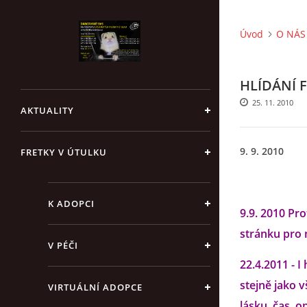
Úvod
O NÁS 
HLÍDÁNÍ 
25. 11. 2010
AKTUALITY
9. 9. 2010
FRETKY V ÚTULKU
K ADOPCI
9.9. 2010 Pr
stránku pro n
V PÉČI
22.4.2011 - I
stejně jako v
VIRTUÁLNÍ ADOPCE
lásku, čas, o