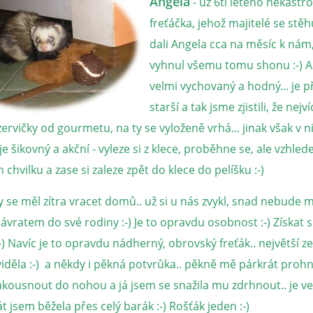
Angela
- už 6ti letého nekast
freťáčka, jehož majitelé se stěhu
dali Angela cca na měsíc k nám
vyhnul všemu tomu shonu :-) A
velmi vychovaný a hodný... je př
starší a tak jsme zjistili, že nej
ervičky od gourmetu, na ty se vyloženě vrhá... jinak však v 
je šikovný a akční - vyleze si z klece, proběhne se, ale vzhle
 chvilku a zase si zaleze zpět do klece do pelíšku :-)
y se měl zítra vracet domů.. už si u nás zvykl, snad nebude m
vratem do své rodiny :-) Je to opravdu osobnost :-) Získat s
:-) Navíc je to opravdu nádherný, obrovský freťák.. největší z
iděla :-) a někdy i pěkná potvrůka.. pěkně mě párkrát prohna
zakousnout do nohou a já jsem se snažila mu zdrhnout.. je v
át jsem běžela přes celý barák :-) Rošťák jeden :-)