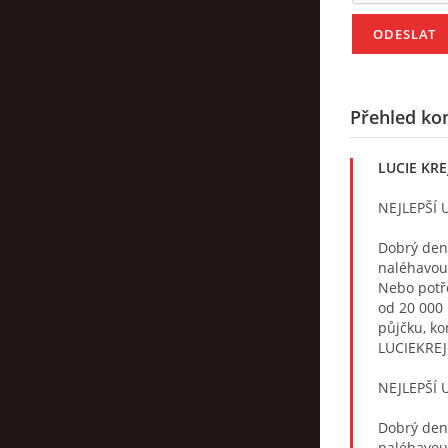
Přehled ko
LUCIE KR
NEJLEPŠÍ 
Dobrý den,
naléhavou
Nebo potře
od 20 000
půjčku, ko
LUCIEKRE
NEJLEPŠÍ 
Dobrý den,
naléhavou