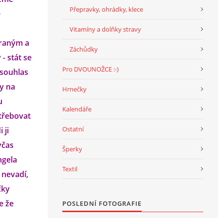
Přepravky, ohrádky, klece
e
Vitamíny a dolňky stravy
praným a
Záchůdky
- stát se
Pro DVOUNOŽCE :-)
 souhlas
dy na
Hrnečky
u
Kalendáře
třebovat
Ostatní
 ji
včas
Šperky
ngela
Textil
 nevadí,
čky
e že
POSLEDNÍ FOTOGRAFIE