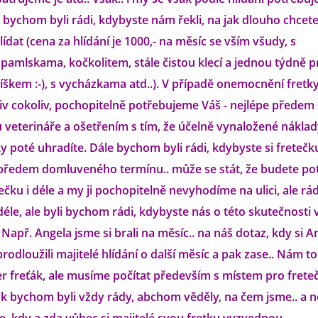
íž bychom byli rádi, kdybyste nám řekli, na jak dlouho chcet
ídat (cena za hlídání je 1000,- na měsíc se vším všudy, s
pamlskama, kočkolitem, stále čistou klecí a jednou týdně 
škem :-), s vycházkama atd..). V případě onemocnění fretky 
v cokoliv, pochopitelně potřebujeme Váš - nejlépe předem
u veterináře a ošetřením s tím, že účelně vynaložené nákla
ky poté uhradíte. Dále bychom byli rádi, kdybyste si fretečk
 předem domluveného termínu.. může se stát, že budete po
ečku i déle a my ji pochopitelně nevyhodíme na ulici, ale rádi
déle, ale byli bychom rádi, kdybyste nás o této skutečnosti 
 Např. Angela jsme si brali na měsíc.. na náš dotaz, kdy si A
odloužili majitelé hlídání o další měsíc a pak zase.. Nám to
er freťák, ale musíme počítat především s místem pro frete
ak bychom byli vždy rády, abchom věděly, na čem jsme.. a n