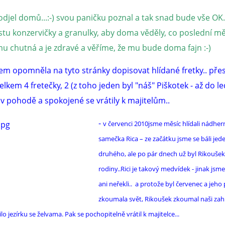
odjel domů...:-) svou paničku poznal a tak snad bude vše OK.
stu konzervičky a granulky, aby doma věděly, co poslední m
mu chutná a je zdravé a věříme, že mu bude doma fajn :-)
jsem opomněla na tyto stránky dopisovat hlídané fretky.. pře
celkem 4 fretečky, 2 (z toho jeden byl "náš" Piškotek - až do le
 v pohodě a spokojené se vrátily k majitelům..
-
v červenci 2010jsme měsíc hlídali nádhe
samečka Rica – ze začátku jsme se báli jed
druhého, ale po pár dnech už byl Rikoušek
rodiny..Rici je takový medvídek - jinak js
ani neřekli.. a protože byl červenec a jeho
zkoumala svět, Rikoušek zkoumal naši zah
ilo jezírku se želvama. Pak se pochopitelně vrátil k majitelce...