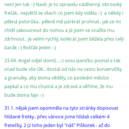
294 25 Katusice
není jen tak :-) Navíc je to opravdu nádherný, obrovský
602 692 130
freťák.. největší ze všech co jsem kdy viděla :-) a někdy i
info@fretkyboleslav.cz
pěkná potvrůka.. pěkně mě párkrát prohnal.. jak se mi
chtěl zakousnout do nohou a já jsem se snažila mu
© 2026 eStránky.cz
|
RSS
|
WebSlice
|
Tisk
|
Aktualizováno: 1. 8. 2026
|
zdrhnout.. je velmi rychlý, kolikrát jsem běžela přes celý
Nahoru ↑
barák :-) Rošťák jeden :-)
23.04. Angel odjel domů...:-) svou paničku poznal a tak
snad bude vše OK.. dostal od nás na cestu konzervičky
a granulky, aby doma věděly, co poslední měsíce
papkal a co mu chutná a je zdravé a věříme, že mu
bude doma fajn :-)
31.1. nějak jsem opomněla na tyto stránky dopisovat
hlídané fretky.. přes vánoce jsme hlídali celkem 4
fretečky, 2 (z toho jeden byl "náš" Piškotek - až do