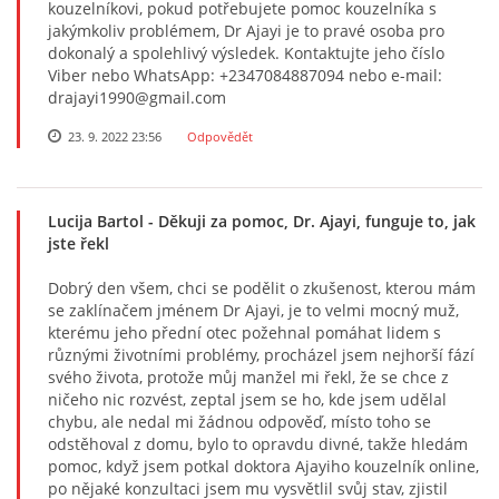
kouzelníkovi, pokud potřebujete pomoc kouzelníka s
jakýmkoliv problémem, Dr Ajayi je to pravé osoba pro
dokonalý a spolehlivý výsledek. Kontaktujte jeho číslo
Viber nebo WhatsApp: +2347084887094 nebo e-mail:
drajayi1990@gmail.com
23. 9. 2022 23:56
Odpovědět
Lucija Bartol
- Děkuji za pomoc, Dr. Ajayi, funguje to, jak
jste řekl
Dobrý den všem, chci se podělit o zkušenost, kterou mám
se zaklínačem jménem Dr Ajayi, je to velmi mocný muž,
kterému jeho přední otec požehnal pomáhat lidem s
různými životními problémy, procházel jsem nejhorší fází
svého života, protože můj manžel mi řekl, že se chce z
ničeho nic rozvést, zeptal jsem se ho, kde jsem udělal
chybu, ale nedal mi žádnou odpověď, místo toho se
odstěhoval z domu, bylo to opravdu divné, takže hledám
pomoc, když jsem potkal doktora Ajayiho kouzelník online,
po nějaké konzultaci jsem mu vysvětlil svůj stav, zjistil