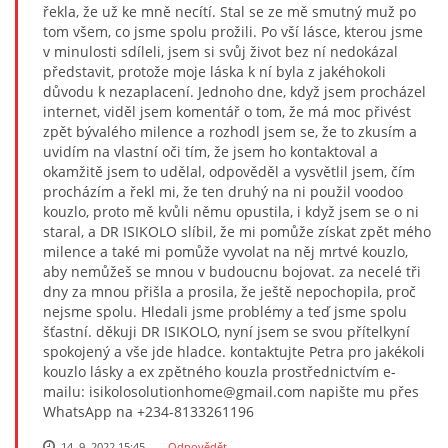
řekla, že už ke mně necítí. Stal se ze mě smutný muž po
tom všem, co jsme spolu prožili. Po vší lásce, kterou jsme
v minulosti sdíleli, jsem si svůj život bez ní nedokázal
představit, protože moje láska k ní byla z jakéhokoli
důvodu k nezaplacení. Jednoho dne, když jsem procházel
internet, viděl jsem komentář o tom, že má moc přivést
zpět bývalého milence a rozhodl jsem se, že to zkusím a
uvidím na vlastní oči tím, že jsem ho kontaktoval a
okamžitě jsem to udělal, odpověděl a vysvětlil jsem, čím
procházím a řekl mi, že ten druhý na ni použil voodoo
kouzlo, proto mě kvůli němu opustila, i když jsem se o ni
staral, a DR ISIKOLO slíbil, že mi pomůže získat zpět mého
milence a také mi pomůže vyvolat na něj mrtvé kouzlo,
aby nemůžeš se mnou v budoucnu bojovat. za necelé tři
dny za mnou přišla a prosila, že ještě nepochopila, proč
nejsme spolu. Hledali jsme problémy a teď jsme spolu
šťastní. děkuji DR ISIKOLO, nyní jsem se svou přítelkyní
spokojený a vše jde hladce. kontaktujte Petra pro jakékoli
kouzlo lásky a ex zpětného kouzla prostřednictvím e-
mailu: isikolosolutionhome@gmail.com napište mu přes
WhatsApp na +234-8133261196
14. 9. 2022 15:45
Odpovědět