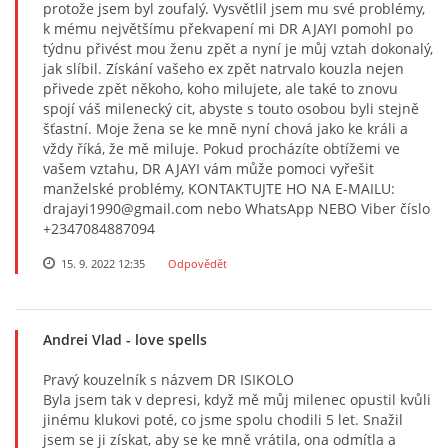
protože jsem byl zoufalý. Vysvětlil jsem mu své problémy,
k mému největšímu překvapení mi DR AJAYI pomohl po
týdnu přivést mou ženu zpět a nyní je můj vztah dokonalý,
jak slíbil. Získání vašeho ex zpět natrvalo kouzla nejen
přivede zpět někoho, koho milujete, ale také to znovu
spojí váš milenecký cit, abyste s touto osobou byli stejně
šťastní. Moje žena se ke mně nyní chová jako ke králi a
vždy říká, že mě miluje. Pokud procházíte obtížemi ve
vašem vztahu, DR AJAYI vám může pomoci vyřešit
manželské problémy, KONTAKTUJTE HO NA E-MAILU:
drajayi1990@gmail.com nebo WhatsApp NEBO Viber číslo
+2347084887094
15. 9. 2022 12:35
Odpovědět
Andrei Vlad
- love spells
Pravý kouzelník s názvem DR ISIKOLO
Byla jsem tak v depresi, když mě můj milenec opustil kvůli
jinému klukovi poté, co jsme spolu chodili 5 let. Snažil
jsem se ji získat, aby se ke mně vrátila, ona odmítla a