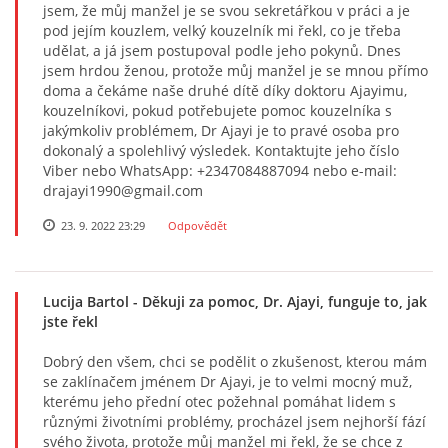
jsem, že můj manžel je se svou sekretářkou v práci a je
pod jejím kouzlem, velký kouzelník mi řekl, co je třeba
udělat, a já jsem postupoval podle jeho pokynů. Dnes
jsem hrdou ženou, protože můj manžel je se mnou přímo
doma a čekáme naše druhé dítě díky doktoru Ajayimu,
kouzelníkovi, pokud potřebujete pomoc kouzelníka s
jakýmkoliv problémem, Dr Ajayi je to pravé osoba pro
dokonalý a spolehlivý výsledek. Kontaktujte jeho číslo
Viber nebo WhatsApp: +2347084887094 nebo e-mail:
drajayi1990@gmail.com
23. 9. 2022 23:29
Odpovědět
Lucija Bartol
- Děkuji za pomoc, Dr. Ajayi, funguje to, jak
jste řekl
Dobrý den všem, chci se podělit o zkušenost, kterou mám
se zaklínačem jménem Dr Ajayi, je to velmi mocný muž,
kterému jeho přední otec požehnal pomáhat lidem s
různými životními problémy, procházel jsem nejhorší fází
svého života, protože můj manžel mi řekl, že se chce z