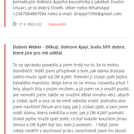
kontaktujte doktora Ajayiho kouzelníka v jakékoli životní
situaci, je to dobrý člověk. Viber nebo WhatsApp:
+2347084887094 nebo e-mail: drajayi1990@gmail.com
17. 9. 2022 2:22
Odpovědět
Dubois Weber
- Děkuji, doktore Ajayi, budu šířit dobro,
které jste pro mě udělal
To se opravdu povedlo a jsem hrdý na to, že to mohu
dosvědčit. Viděl jsem příspěvek o tom, jak dáma dostala
svého muže zpět od DR AJAYI. Pomohl jí získat zpět jejího
bývalého manžela. Moje žena se se mnou rozvedla před 1
lety, abych žila s jiným mužem, a já jsem se ji snažil pustit,
ale nemohl jsem, takže se snažím dělat mnoho věcí, abych
ji získal zpět a ona se ke mně odmítá vrátit. Jednoho dne
jsem navštívil fórum pro tipy, jak ji získat zpět, a tam jsem
viděl dámu, která svědčila o tom, jak jí DR AJAYI pomohl
získat jejího muže zpět poté, co byl svázán kouzlem jinou
ženou a DR AJAYI byl ten, kdo jí pomohl. . I když jsem
nikdy nevěřil v duchovní práci, neochotně jsem ho zkusil,