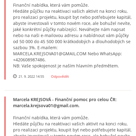
Finanční nabídka, která vám pomůže.
Hledáte půjčku na reaktivaci vašich aktivit na konci roku,
pro realizaci projektu, koupit byt nebo potřebujete kapitál,
abyste investovali v tomto novém roce, ale bohužel nevíte,
jaké konkrétní půjčky nabízející. Neváhejte nám napsat
nebo na naši e-mailovou adresu a nabídnout vám půjčky
od 50 000 do 45 500 000 krátkodobých a dlouhodobých se
sazbou 3%. E-mailem:
MARCELA.KREJSOVA01@GMAIL.COM Nebo WhatsApp:
+420608987486.
NB: Vaše spokojenost je naším hlavním předmětem.
21. 9. 2022 14:55
Odpovědět
Marcela KREJSOVÁ
- Finanční pomoc pro celou ČR:
marcela.krejsova01@gmail.com.
Finanční nabídka, která vám pomůže.
Hledáte půjčku na reaktivaci vašich aktivit na konci roku,
pro realizaci projektu, koupit byt nebo potřebujete kapitál,
abyste investovali v tomto novém roce, ale bohužel nevíte,