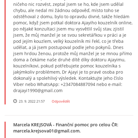
ničeho nic rozvést, zeptal jsem se ho, kde jsem udělal
chybu, ale nedal mi žádnou odpověď, místo toho se
odstěhoval z domu, bylo to opravdu divné, takže hledám
pomoc, když jsem potkal doktora Ajayiho kouzelník online,
po nějaké konzultaci jsem mu vysvětlil svůj stav, zjistil
jsem, že můj manžel je se svou sekretářkou v práci a je
pod jejím kouzlem, velký kouzelník mi řekl, co je třeba
udělat, a já jsem postupoval podle jeho pokynů. Dnes
jsem hrdou ženou, protože můj manžel je se mnou přímo
doma a čekáme naše druhé dítě díky doktoru Ajayimu,
kouzelníkovi, pokud potřebujete pomoc kouzelníka s
jakýmkoliv problémem, Dr Ajayi je to pravé osoba pro
dokonalý a spolehlivý výsledek. Kontaktujte jeho číslo
Viber nebo WhatsApp: +2347084887094 nebo e-mail:
drajayi1990@gmail.com
23. 9. 2022 21:57
Odpovědět
Marcela KREJSOVÁ
- Finanční pomoc pro celou ČR:
marcela.krejsova01@gmail.com.