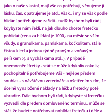
jako o naše vlastní, mají vše co potřebují, věnujeme ji
lásku, čas, opatrujeme je atd.. Však.. i my se však podle
DFD - DOMOV FRETČÍCH DŮCHODCŮ
hlídání potřebujeme zařídit.. tudíž bychom byli rádi,
kdybyste nám řekli, na jak dlouho chcete fretečku
PODMÍNKY PŘEVZETÍ FRETKY.
pohlídat (cena za hlídání je 1000,- na měsíc se vším
všudy, s granulkama, pamlskama, kočkolitem, stále
O FRETCE
čistou klecí a jednou týdně praným a voňavým
pelíškem :-), s vycházkama atd..). V případě
onemocnění fretky - stát se může kdykoliv cokoliv,
O FRETCE
pochopitelně potřebujeme Váš - nejlépe předem
souhlas - s návštěvou veterináře a ošetřením s tím, že
PÉČE O FRETKU
účelně vynaložené náklady na léčbu fretečky poté
uhradíte. Dále bychom byli rádi, kdybyste si fretečku
CHCI SI POŘÍDIT FRETKU
vyzvedli dle předem domluveného termínu.. může se
stát, že budete potřebovat pohlídat fretečku i déle a