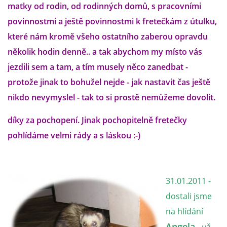
matky od rodin, od rodinných domů, s pracovními
povinnostmi a ještě povinnostmi k fretečkám z útulku,
E - S H O P
které nám kromě všeho ostatního zaberou opravdu
několik hodin denně.. a tak abychom my místo vás
HISTORIE 2022
jezdili sem a tam, a tím musely něco zanedbat -
protože jinak to bohužel nejde - jak nastavit čas ještě
O NÁS :-)
nikdo nevymyslel - tak to si prostě nemůžeme dovolit.
díky za pochopení. Jinak pochopitelně fretečky
VÝROČNÍ ZPRÁVY
pohlídáme velmi rády a s láskou :-)
KONTAKT
31.01.2011 -
JAK NÁM POMOCI
dostali jsme
na hlídání
NAPSALI O NÁS
Angela