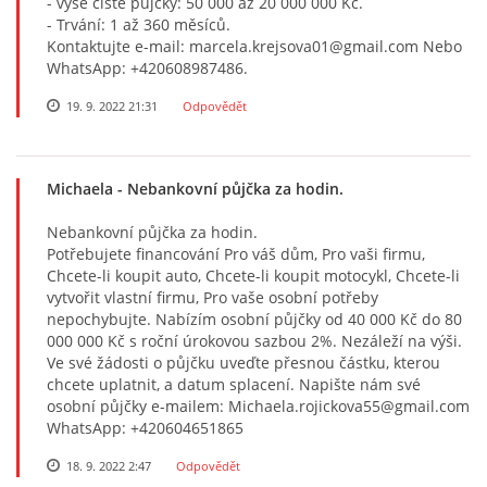
- výše čisté půjčky: 50 000 až 20 000 000 Kč.
- Trvání: 1 až 360 měsíců.
Kontaktujte e-mail: marcela.krejsova01@gmail.com Nebo
WhatsApp: +420608987486.
19. 9. 2022 21:31
Odpovědět
Michaela
- Nebankovní půjčka za hodin.
Nebankovní půjčka za hodin.
Potřebujete financování Pro váš dům, Pro vaši firmu,
Chcete-li koupit auto, Chcete-li koupit motocykl, Chcete-li
vytvořit vlastní firmu, Pro vaše osobní potřeby
nepochybujte. Nabízím osobní půjčky od 40 000 Kč do 80
000 000 Kč s roční úrokovou sazbou 2%. Nezáleží na výši.
Ve své žádosti o půjčku uveďte přesnou částku, kterou
chcete uplatnit, a datum splacení. Napište nám své
osobní půjčky e-mailem: Michaela.rojickova55@gmail.com
WhatsApp: +420604651865
18. 9. 2022 2:47
Odpovědět