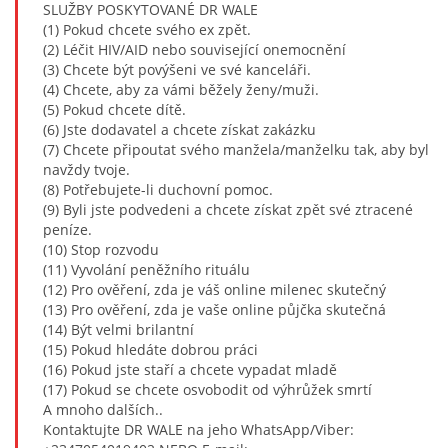
SLUŽBY POSKYTOVANÉ DR WALE
(1) Pokud chcete svého ex zpět.
(2) Léčit HIV/AID nebo související onemocnění
(3) Chcete být povýšeni ve své kanceláři.
(4) Chcete, aby za vámi běžely ženy/muži.
(5) Pokud chcete dítě.
(6) Jste dodavatel a chcete získat zakázku
(7) Chcete připoutat svého manžela/manželku tak, aby byl
navždy tvoje.
(8) Potřebujete-li duchovní pomoc.
(9) Byli jste podvedeni a chcete získat zpět své ztracené
peníze.
(10) Stop rozvodu
(11) Vyvolání peněžního rituálu
(12) Pro ověření, zda je váš online milenec skutečný
(13) Pro ověření, zda je vaše online půjčka skutečná
(14) Být velmi brilantní
(15) Pokud hledáte dobrou práci
(16) Pokud jste staří a chcete vypadat mladě
(17) Pokud se chcete osvobodit od výhrůžek smrtí
A mnoho dalších..
Kontaktujte DR WALE na jeho WhatsApp/Viber: