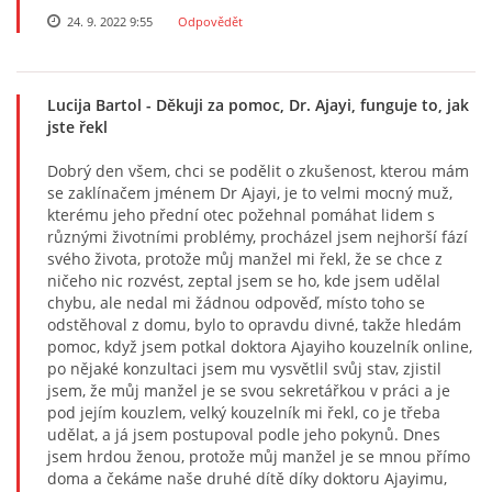
24. 9. 2022 9:55
Odpovědět
Lucija Bartol
- Děkuji za pomoc, Dr. Ajayi, funguje to, jak
jste řekl
Dobrý den všem, chci se podělit o zkušenost, kterou mám
se zaklínačem jménem Dr Ajayi, je to velmi mocný muž,
kterému jeho přední otec požehnal pomáhat lidem s
různými životními problémy, procházel jsem nejhorší fází
svého života, protože můj manžel mi řekl, že se chce z
ničeho nic rozvést, zeptal jsem se ho, kde jsem udělal
chybu, ale nedal mi žádnou odpověď, místo toho se
odstěhoval z domu, bylo to opravdu divné, takže hledám
pomoc, když jsem potkal doktora Ajayiho kouzelník online,
po nějaké konzultaci jsem mu vysvětlil svůj stav, zjistil
jsem, že můj manžel je se svou sekretářkou v práci a je
pod jejím kouzlem, velký kouzelník mi řekl, co je třeba
udělat, a já jsem postupoval podle jeho pokynů. Dnes
jsem hrdou ženou, protože můj manžel je se mnou přímo
doma a čekáme naše druhé dítě díky doktoru Ajayimu,