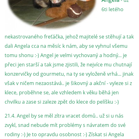
- už
6ti letého
NATÁČENÍ V TELEVIZI
AKCE
nekastrovaného freťáčka, jehož majitelé se stěhují a tak
dali Angela cca na měsíc k nám, aby se vyhnul všemu
SLUŽBY
tomu shonu :-) Angel je velmi vychovaný a hodný... je
přeci jen starší a tak jsme zjistili, že nejvíce mu chutnají
HISTORIE - 2010 - 2020
konzervičky od gourmetu, na ty se vyloženě vrhá... jinak
však v ničem nezaostává.. je šikovný a akční - vyleze si z
klece, proběhne se, ale vzhledem k věku běhá jen
JAK NÁM POMOCI - POMÁHAJÍ NÁM :-)
chvilku a zase si zaleze zpět do klece do pelíšku :-)
21.4. Angel by se měl zítra vracet domů.. už si u nás
zvykl, snad nebude mít problémy s návratem do své
Fretky Boleslav, z.s.
rodiny :-) Je to opravdu osobnost :-) Získat si Angela
Trnová 15