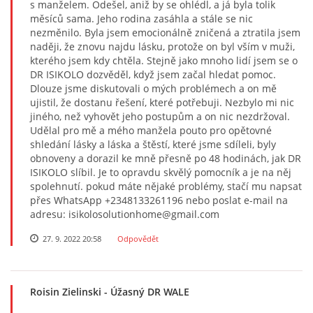
s manželem. Odešel, aniž by se ohlédl, a já byla tolik
měsíců sama. Jeho rodina zasáhla a stále se nic
nezměnilo. Byla jsem emocionálně zničená a ztratila jsem
naději, že znovu najdu lásku, protože on byl vším v muži,
kterého jsem kdy chtěla. Stejně jako mnoho lidí jsem se o
DR ISIKOLO dozvěděl, když jsem začal hledat pomoc.
Dlouze jsme diskutovali o mých problémech a on mě
ujistil, že dostanu řešení, které potřebuji. Nezbylo mi nic
jiného, ​​než vyhovět jeho postupům a on nic nezdržoval.
Udělal pro mě a mého manžela pouto pro opětovné
shledání lásky a láska a štěstí, které jsme sdíleli, byly
obnoveny a dorazil ke mně přesně po 48 hodinách, jak DR
ISIKOLO slíbil. Je to opravdu skvělý pomocník a je na něj
spolehnutí. pokud máte nějaké problémy, stačí mu napsat
přes WhatsApp +2348133261196 nebo poslat e-mail na
adresu: isikolosolutionhome@gmail.com
27. 9. 2022 20:58
Odpovědět
Roisin Zielinski
- Úžasný DR WALE