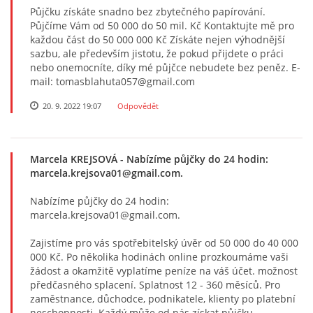
Půjčku získáte snadno bez zbytečného papírování.
Půjčíme Vám od 50 000 do 50 mil. Kč Kontaktujte mě pro
každou část do 50 000 000 Kč Získáte nejen výhodnější
sazbu, ale především jistotu, že pokud přijdete o práci
nebo onemocníte, díky mé půjčce nebudete bez peněz. E-
mail: tomasblahuta057@gmail.com
20. 9. 2022 19:07
Odpovědět
Marcela KREJSOVÁ
- Nabízíme půjčky do 24 hodin:
marcela.krejsova01@gmail.com.
Nabízíme půjčky do 24 hodin:
marcela.krejsova01@gmail.com.
Zajistíme pro vás spotřebitelský úvěr od 50 000 do 40 000
000 Kč. Po několika hodinách online prozkoumáme vaši
žádost a okamžitě vyplatíme peníze na váš účet. možnost
předčasného splacení. Splatnost 12 - 360 měsíců. Pro
zaměstnance, důchodce, podnikatele, klienty po platební
neschopnosti. Každý může od nás získat půjčku.