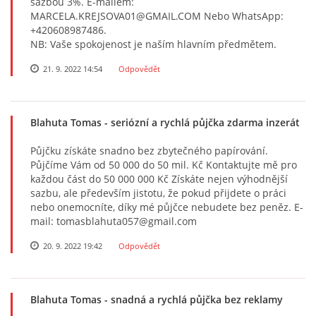
sazbou 3%. E-mailem:
MARCELA.KREJSOVA01@GMAIL.COM Nebo WhatsApp:
+420608987486.
NB: Vaše spokojenost je naším hlavním předmětem.
21. 9. 2022 14:54
Odpovědět
Blahuta Tomas
- seriózní a rychlá půjčka zdarma inzerát
Půjčku získáte snadno bez zbytečného papírování.
Půjčíme Vám od 50 000 do 50 mil. Kč Kontaktujte mě pro
každou část do 50 000 000 Kč Získáte nejen výhodnější
sazbu, ale především jistotu, že pokud přijdete o práci
nebo onemocníte, díky mé půjčce nebudete bez peněz. E-
mail: tomasblahuta057@gmail.com
20. 9. 2022 19:42
Odpovědět
Blahuta Tomas
- snadná a rychlá půjčka bez reklamy