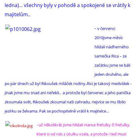
ledna)... všechny byly v pohodě a spokojené se vrátily k
majitelům..
-
v červenci
2010jsme měsíc
hlídali nádherného
samečka Rica – ze
začátku jsme se báli
jeden druhého, ale
po pár dnech už byl Rikoušek miláček rodiny..Rici je takový medvídek -
jinak jsme mu snad ani neřekli.. a protože byl červenec a jeho panička
zkoumala svět, Rikoušek zkoumal naši zahradu, nejvíce se mu líbilo
jezírku se želvama. Pak se pochopitelně vrátil k majitelce...
- už několikrát jsme hlídali Hance freťulky či freťulky,
které si od nás z útulku vzala, a protože i teď musí