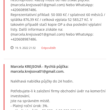
{marcela.krejsova01@gmail.com} Nebo WhatsApp:
+420608987486.
Reprezentativní příklad: 50 000 Kč / splatnost 60 měsíců /
splátka 876,39 Kč / celková výplata 52 583,27 Kč. V
takovém případě stačí kopie OP a dva poslední výplatní
listy. Další informace získáte na:
{marcela.krejsova01@gmail.com} Nebo WhatsApp:
+420608987486.
19. 9. 2022 21:32
Odpovědět
Marcela KREJSOVÁ
- Rychlá půjčka:
marcela.krejsova01@gmail.com.
Naléhavá nabídka půjčky do 24 hodin.
Potřebujete-li k založení firmy obchodní úvěr na komerční
investování,
jste na správném místě.
- Platný roční úrok: 3%.