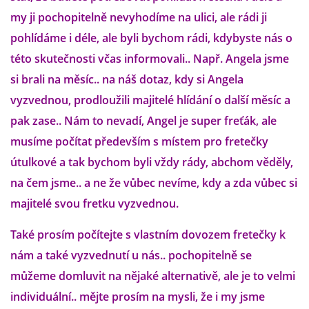
VÝCHOVA FRETKY
my ji pochopitelně nevyhodíme na ulici, ale rádi ji
pohlídáme i déle, ale byli bychom rádi, kdybyste nás o
NEMOCI FRETEK
této skutečnosti včas informovali.. Např. Angela jsme
si brali na měsíc.. na náš dotaz, kdy si Angela
JAK FRETKA BYDLÍ
vyzvednou, prodloužili majitelé hlídání o další měsíc a
pak zase.. Nám to nevadí, Angel je super freťák, ale
CESTOVÁNÍ S FRETKOU
musíme počítat především s místem pro fretečky
útulkové a tak bychom byli vždy rády, abchom věděly,
JEDNA ČÍ VÍCE FRETEK?
na čem jsme.. a ne že vůbec nevíme, kdy a zda vůbec si
majitelé svou fretku vyzvednou.
KASTRACE
Také prosím počítejte s vlastním dovozem fretečky k
STRAVA
nám a také vyzvednutí u nás.. pochopitelně se
můžeme domluvit na nějaké alternativě, ale je to velmi
individuální.. mějte prosím na mysli, že i my jsme
PODPORA