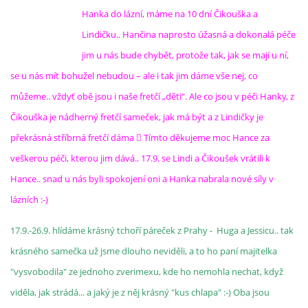
Hanka do lázní, máme na 10 dní Čikouška a
Lindičku.. Hančina naprosto úžasná a dokonalá péče
jim u nás bude chybět, protože tak, jak se mají u ní,
se u nás mít bohužel nebudou – ale i tak jim dáme vše nej, co
můžeme.. vždyť obě jsou i naše fretčí „děti“. Ale co jsou v péči Hanky, z
Čikouška je nádherný fretčí sameček, jak má být a z Lindičky je
překrásná stříbrná fretčí dáma  Tímto děkujeme moc Hance za
veškerou péči, kterou jim dává.. 17.9. se Lindi a Čikoušek vrátili k
Hance.. snad u nás byli spokojení oni a Hanka nabrala nové síly v
lázních :-)
17.9.-26.9. hlídáme krásný tchoří páreček z Prahy - Huga a Jessicu.. tak
krásného samečka už jsme dlouho neviděli, a to ho paní majitelka
"vysvobodila" ze jednoho zverimexu, kde ho nemohla nechat, když
viděla, jak strádá... a jaký je z něj krásný "kus chlapa" :-) Oba jsou