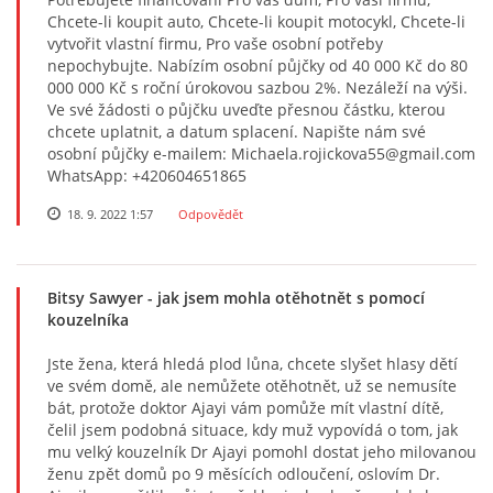
Chcete-li koupit auto, Chcete-li koupit motocykl, Chcete-li
vytvořit vlastní firmu, Pro vaše osobní potřeby
nepochybujte. Nabízím osobní půjčky od 40 000 Kč do 80
000 000 Kč s roční úrokovou sazbou 2%. Nezáleží na výši.
Ve své žádosti o půjčku uveďte přesnou částku, kterou
chcete uplatnit, a datum splacení. Napište nám své
osobní půjčky e-mailem: Michaela.rojickova55@gmail.com
WhatsApp: +420604651865
18. 9. 2022 1:57
Odpovědět
Bitsy Sawyer
- jak jsem mohla otěhotnět s pomocí
kouzelníka
Jste žena, která hledá plod lůna, chcete slyšet hlasy dětí
ve svém domě, ale nemůžete otěhotnět, už se nemusíte
bát, protože doktor Ajayi vám pomůže mít vlastní dítě,
čelil jsem podobná situace, kdy muž vypovídá o tom, jak
mu velký kouzelník Dr Ajayi pomohl dostat jeho milovanou
ženu zpět domů po 9 měsících odloučení, oslovím Dr.