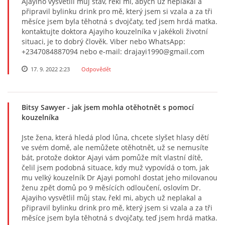
Ajayiho vysvětlil můj stav, řekl mi, abych už neplakal a
připravil bylinku drink pro mě, který jsem si vzala a za tři
měsíce jsem byla těhotná s dvojčaty, teď jsem hrdá matka.
kontaktujte doktora Ajayiho kouzelníka v jakékoli životní
situaci, je to dobrý člověk. Viber nebo WhatsApp:
+2347084887094 nebo e-mail: drajayi1990@gmail.com
17. 9. 2022 2:23
Odpovědět
Bitsy Sawyer
- jak jsem mohla otěhotnět s pomocí
kouzelníka
Jste žena, která hledá plod lůna, chcete slyšet hlasy dětí
ve svém domě, ale nemůžete otěhotnět, už se nemusíte
bát, protože doktor Ajayi vám pomůže mít vlastní dítě,
čelil jsem podobná situace, kdy muž vypovídá o tom, jak
mu velký kouzelník Dr Ajayi pomohl dostat jeho milovanou
ženu zpět domů po 9 měsících odloučení, oslovím Dr.
Ajayiho vysvětlil můj stav, řekl mi, abych už neplakal a
připravil bylinku drink pro mě, který jsem si vzala a za tři
měsíce jsem byla těhotná s dvojčaty, teď jsem hrdá matka.