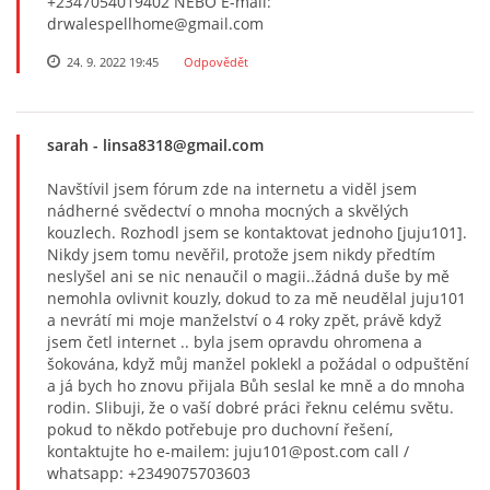
+2347054019402 NEBO E-mail:
drwalespellhome@gmail.com
24. 9. 2022 19:45
Odpovědět
sarah
- linsa8318@gmail.com
Navštívil jsem fórum zde na internetu a viděl jsem
nádherné svědectví o mnoha mocných a skvělých
kouzlech. Rozhodl jsem se kontaktovat jednoho [juju101].
Nikdy jsem tomu nevěřil, protože jsem nikdy předtím
neslyšel ani se nic nenaučil o magii..žádná duše by mě
nemohla ovlivnit kouzly, dokud to za mě neudělal juju101
a nevrátí mi moje manželství o 4 roky zpět, právě když
jsem četl internet .. byla jsem opravdu ohromena a
šokována, když můj manžel poklekl a požádal o odpuštění
a já bych ho znovu přijala Bůh seslal ke mně a do mnoha
rodin. Slibuji, že o vaší dobré práci řeknu celému světu.
pokud to někdo potřebuje pro duchovní řešení,
kontaktujte ho e-mailem: juju101@post.com call /
whatsapp: +2349075703603