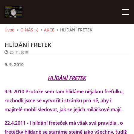
Úvod
O NÁS :-)
AKCE
HLÍDÁNÍ FRETEK
AKTUALITY
HLÍDÁNÍ FRETEK
25. 11. 2010
FRETKY V ÚTULKU
9. 9. 2010
K ADOPCI
HLÍDÁNÍ FRETEK
9.9. 2010 Protože sem tam hlídáme nějakou freťulku,
V PÉČI
rozhodli jsme se vytvořit i stránku pro ně, aby i
majitelé mohli sledovat, jak se jejich miláčkové mají..
VIRTUÁLNÍ ADOPCE
22.4.2011 - I hlídání freteček má však svá pravidla.. o
fretečky hlídané se staráme stejně jako všechny, tudíž
V NOVÝCH DOMOVECH