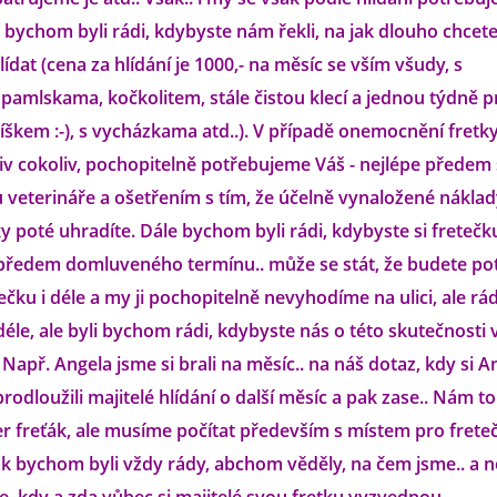
íž bychom byli rádi, kdybyste nám řekli, na jak dlouho chcet
ídat (cena za hlídání je 1000,- na měsíc se vším všudy, s
pamlskama, kočkolitem, stále čistou klecí a jednou týdně 
škem :-), s vycházkama atd..). V případě onemocnění fretky 
v cokoliv, pochopitelně potřebujeme Váš - nejlépe předem
u veterináře a ošetřením s tím, že účelně vynaložené nákla
ky poté uhradíte. Dále bychom byli rádi, kdybyste si fretečk
 předem domluveného termínu.. může se stát, že budete po
ečku i déle a my ji pochopitelně nevyhodíme na ulici, ale rádi
déle, ale byli bychom rádi, kdybyste nás o této skutečnosti 
 Např. Angela jsme si brali na měsíc.. na náš dotaz, kdy si A
odloužili majitelé hlídání o další měsíc a pak zase.. Nám to
er freťák, ale musíme počítat především s místem pro frete
ak bychom byli vždy rády, abchom věděly, na čem jsme.. a n