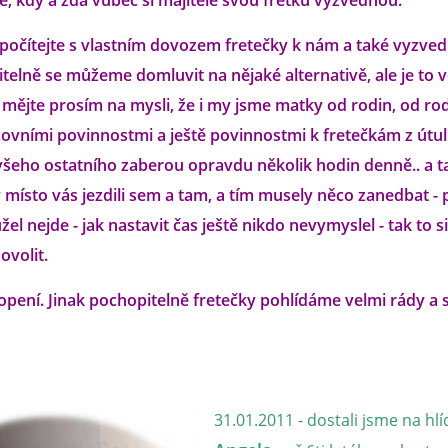
, kdy a zda vůbec si majitelé svou fretku vyzvednou.
počítejte s vlastním dovozem fretečky k nám a také vyzved
itelně se můžeme domluvit na nějaké alternativě, ale je to 
.. mějte prosím na mysli, že i my jsme matky od rodin, od r
ovními povinnostmi a ještě povinnostmi k fretečkám z útul
eho ostatního zaberou opravdu několik hodin denně.. a t
ísto vás jezdili sem a tam, a tím musely něco zanedbat - 
žel nejde - jak nastavit čas ještě nikdo nevymyslel - tak to s
volit.
opení. Jinak pochopitelně fretečky pohlídáme velmi rády a 
31.01.2011 - dostali jsme na hlí