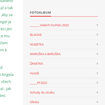
rovaného
jí a tak
FOTOALBUM
, aby se
ngel je
_______Veletrh ForPets 2023
eci jen
BLACKIE
více mu
ničem
NUGETKA
dem k
MARUŠKA A BARUŠKA
ŽANETKA
ít
Hostík
i Angela
e všech
_____PF2022
l.. jak
Schody do útulku
elmi
Olinka