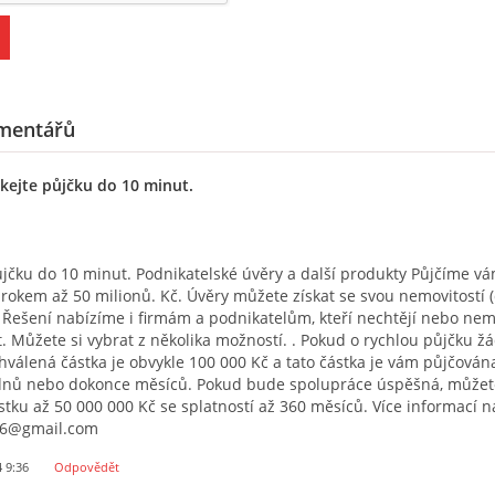
mentářů
skejte půjčku do 10 minut.
ůjčku do 10 minut. Podnikatelské úvěry a další produkty Půjčíme vá
rokem až 50 milionů. Kč. Úvěry můžete získat se svou nemovitostí (
 Řešení nabízíme i firmám a podnikatelům, kteří nechtějí nebo ne
. Můžete si vybrat z několika možností. . Pokud o rychlou půjčku ž
hválená částka je obvykle 100 000 Kč a tato částka je vám půjčován
ýdnů nebo dokonce měsíců. Pokud bude spolupráce úspěšná, můžete
stku až 50 000 000 Kč se splatností až 360 měsíců. Více informací n
66@gmail.com
4 9:36
Odpovědět