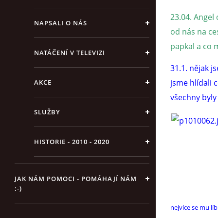
23.04. Angel 
NAPSALI O NÁS
od nás na ce
papkal a co 
NATÁČENÍ V TELEVIZI
31.1. nějak 
jsme hlídali 
AKCE
všechny byly
SLUŽBY
HISTORIE - 2010 - 2020
JAK NÁM POMOCI - POMÁHAJÍ NÁM
:-)
nejvíce se mu líb