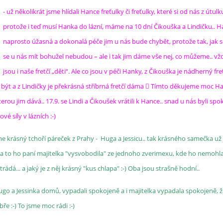
- už několikrát jsme hlídali Hance freťulky či freťulky, které si od nás z útulk
protože i teď musí Hanka do lázní, máme na 10 dní Čikouška a Lindičku.. H
naprosto úžasná a dokonalá péče jim u nás bude chybět, protože tak, jak se
se u nás mít bohužel nebudou – ale i tak jim dáme vše nej, co můžeme.. vž
jsou i naše fretčí „děti“. Ale co jsou v péči Hanky, z Čikouška je nádherný fre
být a z Lindičky je překrásná stříbrná fretčí dáma  Tímto děkujeme moc H
erou jim dává.. 17.9. se Lindi a Čikoušek vrátili k Hance.. snad u nás byli spo
é síly v lázních :-)
áme krásný tchoří páreček z Prahy - Huga a Jessicu.. tak krásného samečka už
 a to ho paní majitelka "vysvobodila" ze jednoho zverimexu, kde ho nemohl
strádá... a jaký je z něj krásný "kus chlapa" :-) Oba jsou strašně hodní..
ugo a Jessinka domů, vypadali spokojeně a i majitelka vypadala spokojeně, ž
ře :-) To jsme moc rádi :-)