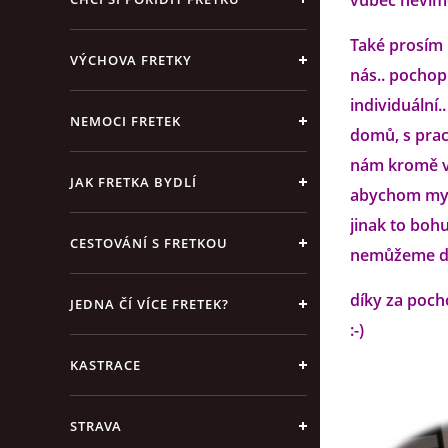
vůbec nevíme
Také prosím 
VÝCHOVA FRETKY
nás.. pochop
individuální
NEMOCI FRETEK
domů, s prac
nám kromě vš
JAK FRETKA BYDLÍ
abychom my m
jinak to bohu
CESTOVÁNÍ S FRETKOU
nemůžeme do
díky za poch
JEDNA ČÍ VÍCE FRETEK?
:-)
KASTRACE
STRAVA