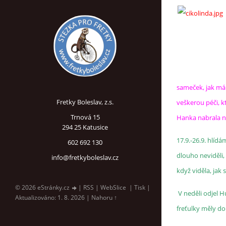
sameček, jak má 
Fretky Boleslav, z.s.
veškerou péči, kt
Trnová 15
Hanka nabrala nov
294 25 Katusice
17.9.-26.9. hlíd
602 692 130
dlouho neviděli,
info@fretkyboleslav.cz
když viděla, jak 
© 2026 eStránky.cz
|
RSS
|
WebSlice
|
Tisk
|
V neděli odjel H
Aktualizováno: 1. 8. 2026
|
Nahoru ↑
freťulky měly dob