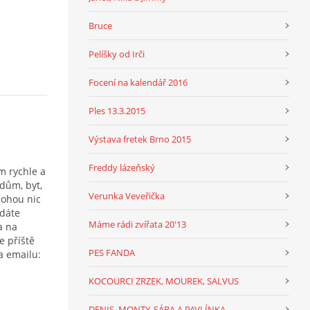
Bruce
Pelíšky od Irči
Focení na kalendář 2016
Ples 13.3.2015
Výstava fretek Brno 2015
Freddy lázeňský
m rychle a
dům, byt,
Verunka Veveřička
mohou nic
ádáte
Máme rádi zvířata 20'13
a na
 příště
PES FANDA
a emailu:
KOCOURCI ZRZEK, MOUREK, SALVUS
DENIS, MONTY, SÁRA A PAVLÍNKA