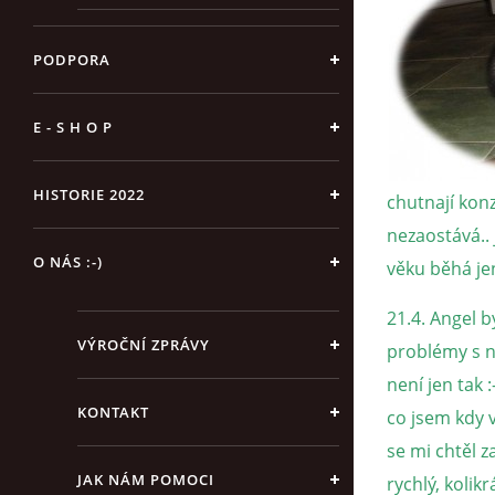
PODPORA
E - S H O P
HISTORIE 2022
chutnají konz
nezaostává.. 
O NÁS :-)
věku běhá jen
21.4. Angel b
VÝROČNÍ ZPRÁVY
problémy s ná
není jen tak 
KONTAKT
co jsem kdy v
se mi chtěl 
JAK NÁM POMOCI
rychlý, kolikr