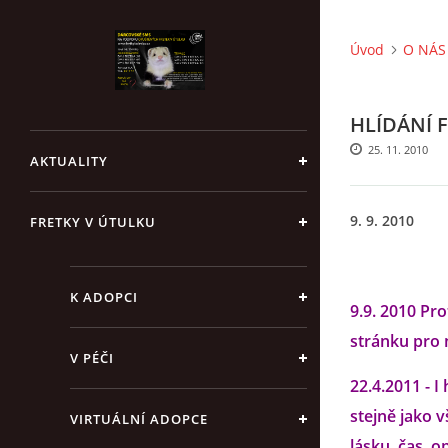
Úvod
O NÁS 
HLÍDÁNÍ 
25. 11. 2010
AKTUALITY
9. 9. 2010
FRETKY V ÚTULKU
K ADOPCI
9.9. 2010 Pr
stránku pro n
V PÉČI
22.4.2011 - I
stejně jako v
VIRTUÁLNÍ ADOPCE
lásku, čas, o