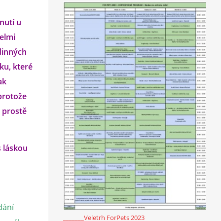
nutí u
velmi
odinných
ku, které
ak
protože
i prostě
s láskou
dání
_______Veletrh ForPets 2023