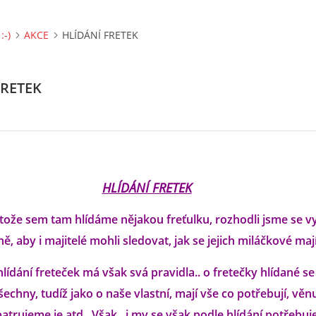
:-)
AKCE
HLÍDÁNÍ FRETEK
FRETEK
HLÍDÁNÍ FRETEK
otože sem tam hlídáme nějakou freťulku, rozhodli jsme se vyt
ě, aby i majitelé mohli sledovat, jak se jejich miláčkové mají
 hlídání freteček má však svá pravidla.. o fretečky hlídané s
šechny, tudíž jako o naše vlastní, mají vše co potřebují, věn
patrujeme je atd.. Však.. i my se však podle hlídání potřebu