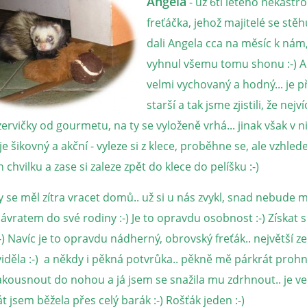
Angela
- už 6ti letého nekast
freťáčka, jehož majitelé se stěhu
dali Angela cca na měsíc k nám
vyhnul všemu tomu shonu :-) A
velmi vychovaný a hodný... je př
starší a tak jsme zjistili, že nej
ervičky od gourmetu, na ty se vyloženě vrhá... jinak však v 
je šikovný a akční - vyleze si z klece, proběhne se, ale vzhle
 chvilku a zase si zaleze zpět do klece do pelíšku :-)
y se měl zítra vracet domů.. už si u nás zvykl, snad nebude m
vratem do své rodiny :-) Je to opravdu osobnost :-) Získat s
:-) Navíc je to opravdu nádherný, obrovský freťák.. největší z
iděla :-) a někdy i pěkná potvrůka.. pěkně mě párkrát prohna
zakousnout do nohou a já jsem se snažila mu zdrhnout.. je v
át jsem běžela přes celý barák :-) Rošťák jeden :-)