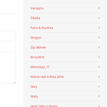
Vampýra
Čikitka
Falco & Rozárka
Drogon
Čip albínek
Brno2016
Miminka2_17
Máme rádi zvířata 2016
Gary
Maty
Janet, Nika a Jimmy