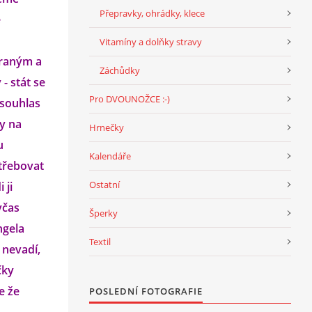
Přepravky, ohrádky, klece
e
Vitamíny a dolňky stravy
praným a
Záchůdky
- stát se
Pro DVOUNOŽCE :-)
 souhlas
dy na
Hrnečky
u
Kalendáře
třebovat
Ostatní
 ji
včas
Šperky
ngela
Textil
 nevadí,
čky
e že
POSLEDNÍ FOTOGRAFIE