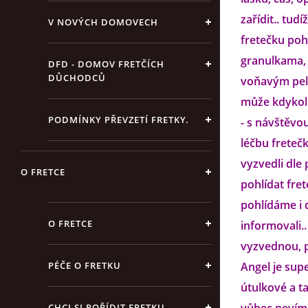
zařídit.. tud
V NOVÝCH DOMOVECH
fretečku pohl
granulkama, 
DFD - DOMOV FRETČÍCH
DŮCHODCŮ
voňavým pelí
může kdykoli
PODMÍNKY PŘEVZETÍ FRETKY.
- s návštěvo
léčbu freteč
vyzvedli dle
O FRETCE
pohlídat fret
pohlídáme i 
O FRETCE
informovali..
vyzvednou, pr
PÉČE O FRETKU
Angel je sup
útulkové a t
CHCI SI POŘÍDIT FRETKU