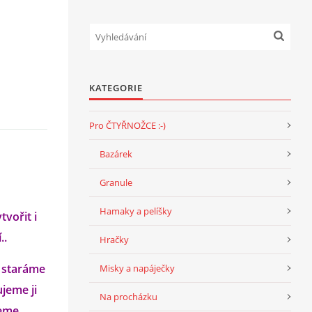
KATEGORIE
Pro ČTYŘNOŽCE :-)
Bazárek
Granule
Hamaky a pelíšky
vořit i
..
Hračky
e staráme
Misky a napáječky
ujeme ji
Na procházku
jeme