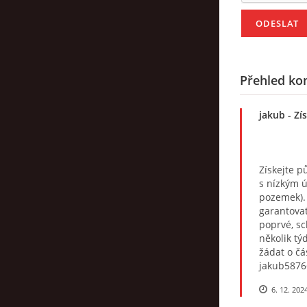
Přehled ko
jakub
- Zí
Získejte p
s nízkým ú
pozemek).
garantovat
poprvé, sc
několik t
žádat o čá
jakub587
6. 12. 202