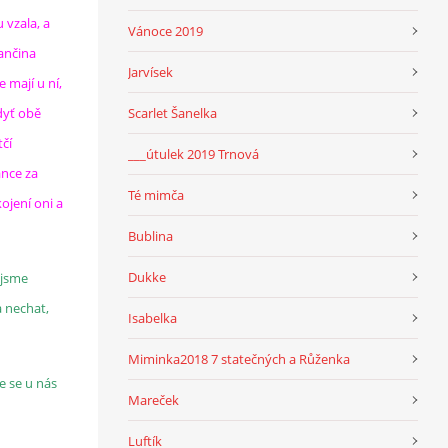
u vzala, a
Vánoce 2019
ančina
Jarvísek
 mají u ní,
dyť obě
Scarlet Šanelka
tčí
___útulek 2019 Trnová
ance za
Té mimča
kojení oni a
Bublina
Dukke
 jsme
a nechat,
Isabelka
Miminka2018 7 statečných a Růženka
e se u nás
Mareček
Luftík