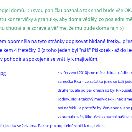
odjel domů...:-) svou paničku poznal a tak snad bude vše OK.
stu konzervičky a granulky, aby doma věděly, co poslední m
mu chutná a je zdravé a věříme, že mu bude doma fajn :-)
jsem opomněla na tyto stránky dopisovat hlídané fretky.. pře
celkem 4 fretečky, 2 (z toho jeden byl "náš" Piškotek - až do le
 v pohodě a spokojené se vrátily k majitelům..
-
v červenci 2010jsme měsíc hlídali nádhe
samečka Rica – ze začátku jsme se báli jed
druhého, ale po pár dnech už byl Rikoušek
rodiny..Rici je takový medvídek - jinak js
ani neřekli.. a protože byl červenec a jeho
zkoumala svět, Rikoušek zkoumal naši zah
ilo jezírku se želvama. Pak se pochopitelně vrátil k majitelce...