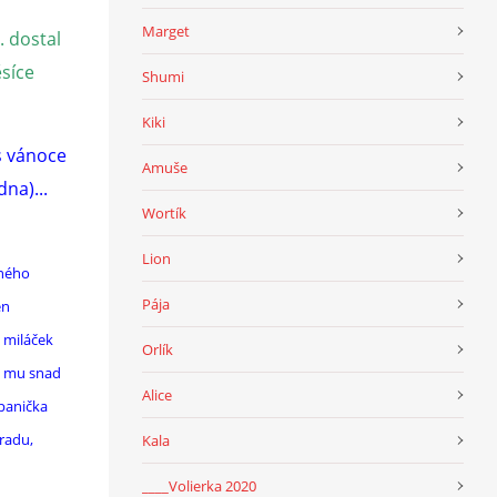
Marget
. dostal
ěsíce
Shumi
Kiki
s vánoce
Amuše
dna)...
Wortík
Lion
rného
Pája
en
 miláček
Orlík
me mu snad
Alice
 panička
radu,
Kala
____Volierka 2020