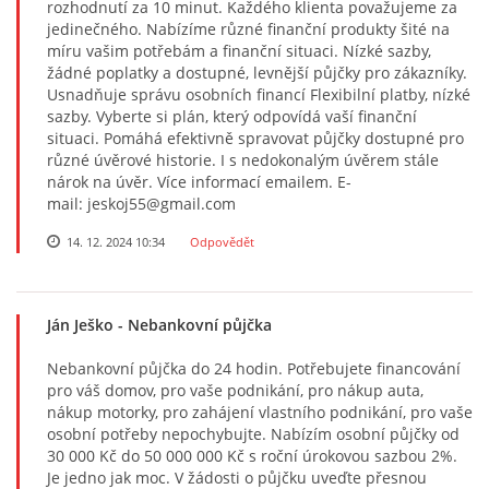
rozhodnutí za 10 minut. Každého klienta považujeme za
jedinečného. Nabízíme různé finanční produkty šité na
míru vašim potřebám a finanční situaci. Nízké sazby,
žádné poplatky a dostupné, levnější půjčky pro zákazníky.
Usnadňuje správu osobních financí Flexibilní platby, nízké
sazby. Vyberte si plán, který odpovídá vaší finanční
situaci. Pomáhá efektivně spravovat půjčky dostupné pro
různé úvěrové historie. I s nedokonalým úvěrem stále
nárok na úvěr. Více informací emailem. E-
mail: jeskoj55@gmail.com
14. 12. 2024 10:34
Odpovědět
Ján Ješko
- Nebankovní půjčka
Nebankovní půjčka do 24 hodin. Potřebujete financování
pro váš domov, pro vaše podnikání, pro nákup auta,
nákup motorky, pro zahájení vlastního podnikání, pro vaše
osobní potřeby nepochybujte. Nabízím osobní půjčky od
30 000 Kč do 50 000 000 Kč s roční úrokovou sazbou 2%.
Je jedno jak moc. V žádosti o půjčku uveďte přesnou