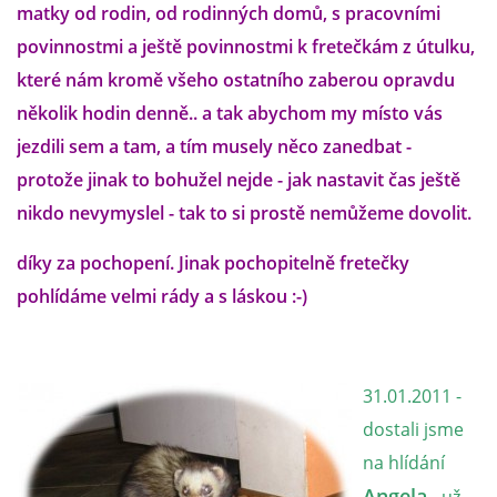
matky od rodin, od rodinných domů, s pracovními
povinnostmi a ještě povinnostmi k fretečkám z útulku,
E - S H O P
které nám kromě všeho ostatního zaberou opravdu
několik hodin denně.. a tak abychom my místo vás
HISTORIE 2022
jezdili sem a tam, a tím musely něco zanedbat -
protože jinak to bohužel nejde - jak nastavit čas ještě
O NÁS :-)
nikdo nevymyslel - tak to si prostě nemůžeme dovolit.
díky za pochopení. Jinak pochopitelně fretečky
VÝROČNÍ ZPRÁVY
pohlídáme velmi rády a s láskou :-)
KONTAKT
31.01.2011 -
JAK NÁM POMOCI
dostali jsme
na hlídání
NAPSALI O NÁS
Angela