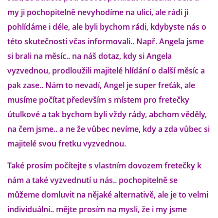
VÝCHOVA FRETKY
my ji pochopitelně nevyhodíme na ulici, ale rádi ji
pohlídáme i déle, ale byli bychom rádi, kdybyste nás o
NEMOCI FRETEK
této skutečnosti včas informovali.. Např. Angela jsme
si brali na měsíc.. na náš dotaz, kdy si Angela
JAK FRETKA BYDLÍ
vyzvednou, prodloužili majitelé hlídání o další měsíc a
pak zase.. Nám to nevadí, Angel je super freťák, ale
CESTOVÁNÍ S FRETKOU
musíme počítat především s místem pro fretečky
útulkové a tak bychom byli vždy rády, abchom věděly,
JEDNA ČÍ VÍCE FRETEK?
na čem jsme.. a ne že vůbec nevíme, kdy a zda vůbec si
majitelé svou fretku vyzvednou.
KASTRACE
Také prosím počítejte s vlastním dovozem fretečky k
STRAVA
nám a také vyzvednutí u nás.. pochopitelně se
můžeme domluvit na nějaké alternativě, ale je to velmi
individuální.. mějte prosím na mysli, že i my jsme
PODPORA