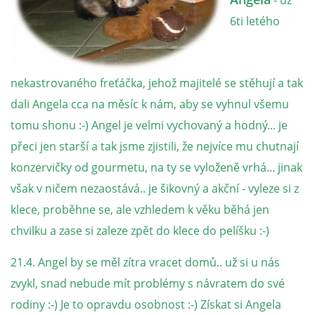
- už
6ti letého
NATÁČENÍ V TELEVIZI
AKCE
nekastrovaného freťáčka, jehož majitelé se stěhují a tak
dali Angela cca na měsíc k nám, aby se vyhnul všemu
SLUŽBY
tomu shonu :-) Angel je velmi vychovaný a hodný... je
přeci jen starší a tak jsme zjistili, že nejvíce mu chutnají
HISTORIE - 2010 - 2020
konzervičky od gourmetu, na ty se vyloženě vrhá... jinak
však v ničem nezaostává.. je šikovný a akční - vyleze si z
klece, proběhne se, ale vzhledem k věku běhá jen
JAK NÁM POMOCI - POMÁHAJÍ NÁM :-)
chvilku a zase si zaleze zpět do klece do pelíšku :-)
21.4. Angel by se měl zítra vracet domů.. už si u nás
zvykl, snad nebude mít problémy s návratem do své
Fretky Boleslav, z.s.
rodiny :-) Je to opravdu osobnost :-) Získat si Angela
Trnová 15