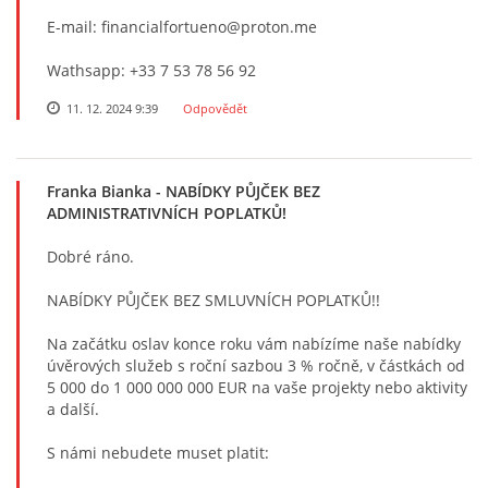
E-mail: financialfortueno@proton.me
Wathsapp: +33 7 53 78 56 92
11. 12. 2024 9:39
Odpovědět
Franka Bianka
- NABÍDKY PŮJČEK BEZ
ADMINISTRATIVNÍCH POPLATKŮ!
Dobré ráno.
NABÍDKY PŮJČEK BEZ SMLUVNÍCH POPLATKŮ!!
Na začátku oslav konce roku vám nabízíme naše nabídky
úvěrových služeb s roční sazbou 3 % ročně, v částkách od
5 000 do 1 000 000 000 EUR na vaše projekty nebo aktivity
a další.
S námi nebudete muset platit: