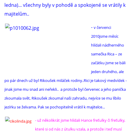
ledna)... všechny byly v pohodě a spokojené se vrátily k
majitelům..
-
v červenci
2010jsme měsíc
hlídali nádherného
samečka Rica – ze
začátku jsme se báli
jeden druhého, ale
po pár dnech už byl Rikoušek miláček rodiny..Rici je takový medvídek -
jinak jsme mu snad ani neřekli.. a protože byl červenec a jeho panička
zkoumala svět, Rikoušek zkoumal naši zahradu, nejvíce se mu líbilo
jezírku se želvama. Pak se pochopitelně vrátil k majitelce...
- už několikrát jsme hlídali Hance freťulky či freťulky,
které si od nás z útulku vzala, a protože i teď musí