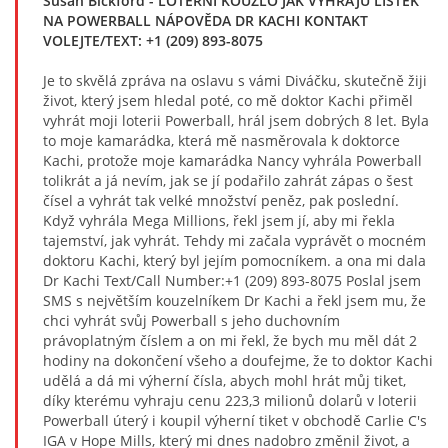
Susan Bickford
- LOTERNÍ KOUZLO JAK VYHRAJU LÍSTEK
NA POWERBALL NÁPOVĚDA DR KACHI KONTAKT
VOLEJTE/TEXT: +1 (209) 893-8075
Je to skvělá zpráva na oslavu s vámi Diváčku, skutečně žiji
život, který jsem hledal poté, co mě doktor Kachi přiměl
vyhrát moji loterii Powerball, hrál jsem dobrých 8 let. Byla
to moje kamarádka, která mě nasměrovala k doktorce
Kachi, protože moje kamarádka Nancy vyhrála Powerball
tolikrát a já nevím, jak se jí podařilo zahrát zápas o šest
čísel a vyhrát tak velké množství peněz, pak poslední.
Když vyhrála Mega Millions, řekl jsem jí, aby mi řekla
tajemství, jak vyhrát. Tehdy mi začala vyprávět o mocném
doktoru Kachi, který byl jejím pomocníkem. a ona mi dala
Dr Kachi Text/Call Number:+1 (209) 893-8075 Poslal jsem
SMS s největším kouzelníkem Dr Kachi a řekl jsem mu, že
chci vyhrát svůj Powerball s jeho duchovním
právoplatným číslem a on mi řekl, že bych mu měl dát 2
hodiny na dokončení všeho a doufejme, že to doktor Kachi
udělá a dá mi výherní čísla, abych mohl hrát můj tiket,
díky kterému vyhraju cenu 223,3 milionů dolarů v loterii
Powerball úterý i koupil výherní tiket v obchodě Carlie C's
IGA v Hope Mills, který mi dnes nadobro změnil život, a