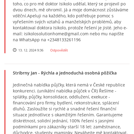
toho, co pro mě doktor Isikolo udělal, který se projevil po
dvou dnech, mě ohromil. Já a moje domácnost zůstáváme
vděční.Apeluji na každého, kdo potřebuje pomoc s
vyřešením svých vztahů a manželských problémů, aby
kontaktoval doktora Isikolo, protože řešení je jisté. Jeho e-
mail: isikolosolutionhome@gmail.com nebo mu napište
na WhatsApp na +2348133261196
13. 12. 2024 9:36
Odpovědět
Stribrny Jan
- Rýchla a jednoduchá osobná pôžička
Jedinečná nabídka půjčky, která nemá v České republice
konkurenci. (unikátní nabídka půjček v ČR) Řešíme -
splátky, půjčky, konsolidace, oddlužení, exekuce -
financování pro firmy, bydlení, rekonstrukce, splácení
dluhů. Zasloužíte si rychlé a snadné řešení finanční
situace jednotlivce s okamžitým řešením. Garantujeme
diskrétnost, solidní jednání, 100% řešení s jasnými
podmínkami pro zákazníky starší 18 let: zaměstnance,
důchodce, studenty, maminky. Neváhejte mě kontaktovat,