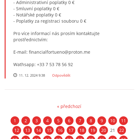
- Administrativní poplatky 0 €
- Smluvní poplatky 0 €
- Notářské poplatky 0 €
- Poplatky za registraci souboru 0 €
Pro více informací nás prosím kontaktujte
prostřednictvím:
E-mail: financialfortueno@proton.me
Wathsapp: +33 7 53 78 56 92
11. 12. 2024 9:38
Odpovědět
« předchozí
1
2
3
4
5
6
7
8
9
10
11
12
13
14
15
16
17
18
19
20
21
22