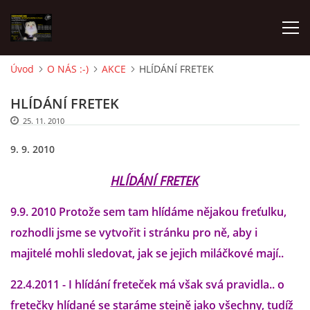
Úvod
O NÁS :-)
AKCE
HLÍDÁNÍ FRETEK
AKTUALITY
HLÍDÁNÍ FRETEK
25. 11. 2010
FRETKY V ÚTULKU
9. 9. 2010
K ADOPCI
HLÍDÁNÍ FRETEK
9.9. 2010 Protože sem tam hlídáme nějakou freťulku,
V PÉČI
rozhodli jsme se vytvořit i stránku pro ně, aby i
majitelé mohli sledovat, jak se jejich miláčkové mají..
VIRTUÁLNÍ ADOPCE
22.4.2011 - I hlídání freteček má však svá pravidla.. o
fretečky hlídané se staráme stejně jako všechny, tudíž
V NOVÝCH DOMOVECH