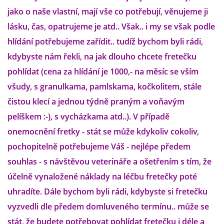
jako o naše vlastní, mají vše co potřebují, věnujeme ji
lásku, čas, opatrujeme je atd.. Však.. i my se však podle
DFD - DOMOV FRETČÍCH DŮCHODCŮ
hlídání potřebujeme zařídit.. tudíž bychom byli rádi,
kdybyste nám řekli, na jak dlouho chcete fretečku
PODMÍNKY PŘEVZETÍ FRETKY.
pohlídat (cena za hlídání je 1000,- na měsíc se vším
všudy, s granulkama, pamlskama, kočkolitem, stále
O FRETCE
čistou klecí a jednou týdně praným a voňavým
pelíškem :-), s vycházkama atd..). V případě
onemocnění fretky - stát se může kdykoliv cokoliv,
O FRETCE
pochopitelně potřebujeme Váš - nejlépe předem
souhlas - s návštěvou veterináře a ošetřením s tím, že
PÉČE O FRETKU
účelně vynaložené náklady na léčbu fretečky poté
uhradíte. Dále bychom byli rádi, kdybyste si fretečku
CHCI SI POŘÍDIT FRETKU
vyzvedli dle předem domluveného termínu.. může se
stát, že budete potřebovat pohlídat fretečku i déle a