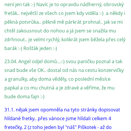
294 25 Katusice
není jen tak :-) Navíc je to opravdu nádherný, obrovský
602 692 130
freťák.. největší ze všech co jsem kdy viděla :-) a někdy i
info@fretkyboleslav.cz
pěkná potvrůka.. pěkně mě párkrát prohnal.. jak se mi
chtěl zakousnout do nohou a já jsem se snažila mu
© 2026 eStránky.cz
|
RSS
|
WebSlice
|
Tisk
|
Aktualizováno: 1. 8. 2026
|
zdrhnout.. je velmi rychlý, kolikrát jsem běžela přes celý
Nahoru ↑
barák :-) Rošťák jeden :-)
23.04. Angel odjel domů...:-) svou paničku poznal a tak
snad bude vše OK.. dostal od nás na cestu konzervičky
a granulky, aby doma věděly, co poslední měsíce
papkal a co mu chutná a je zdravé a věříme, že mu
bude doma fajn :-)
31.1. nějak jsem opomněla na tyto stránky dopisovat
hlídané fretky.. přes vánoce jsme hlídali celkem 4
fretečky, 2 (z toho jeden byl "náš" Piškotek - až do