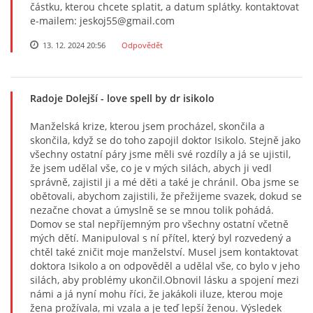
částku, kterou chcete splatit, a datum splátky. kontaktovat
e-mailem: jeskoj55@gmail.com
13. 12. 2024 20:56
Odpovědět
Radoje Dolejší
- love spell by dr isikolo
Manželská krize, kterou jsem procházel, skončila a
skončila, když se do toho zapojil doktor Isikolo. Stejně jako
všechny ostatní páry jsme měli své rozdíly a já se ujistil,
že jsem udělal vše, co je v mých silách, abych ji vedl
správně, zajistil ji a mé děti a také je chránil. Oba jsme se
obětovali, abychom zajistili, že přežijeme svazek, dokud se
nezačne chovat a úmyslně se se mnou tolik pohádá.
Domov se stal nepříjemným pro všechny ostatní včetně
mých dětí. Manipuloval s ní přítel, který byl rozvedený a
chtěl také zničit moje manželství. Musel jsem kontaktovat
doktora Isikolo a on odpověděl a udělal vše, co bylo v jeho
silách, aby problémy ukončil.Obnovil lásku a spojení mezi
námi a já nyní mohu říci, že jakákoli iluze, kterou moje
žena prožívala, mi vzala a je teď lepší ženou. Výsledek