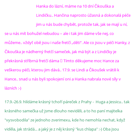
Hanka do lázní, máme na 10 dní Čikouška a
Lindičku.. Hančina naprosto úžasná a dokonalá péče
jim u nás bude chybět, protože tak, jak se mají u ní,
se u nás mít bohužel nebudou – ale i tak jim dáme vše nej, co
můžeme.. vždyť obě jsou i naše fretčí „děti“. Ale co jsou v péči Hanky, z
Čikouška je nádherný fretčí sameček, jak má být a z Lindičky je
překrásná stříbrná fretčí dáma  Tímto děkujeme moc Hance za
veškerou péči, kterou jim dává.. 17.9. se Lindi a Čikoušek vrátili k
Hance.. snad u nás byli spokojení oni a Hanka nabrala nové síly v
lázních :-)
17.9.-26.9. hlídáme krásný tchoří páreček z Prahy - Huga a Jessicu.. tak
krásného samečka už jsme dlouho neviděli, a to ho paní majitelka
"vysvobodila" ze jednoho zverimexu, kde ho nemohla nechat, když
viděla, jak strádá... a jaký je z něj krásný "kus chlapa" :-) Oba jsou