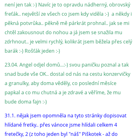
294 25 Katusice
není jen tak :-) Navíc je to opravdu nádherný, obrovský
602 692 130
freťák.. největší ze všech co jsem kdy viděla :-) a někdy i
info@fretkyboleslav.cz
pěkná potvrůka.. pěkně mě párkrát prohnal.. jak se mi
chtěl zakousnout do nohou a já jsem se snažila mu
© 2026 eStránky.cz
|
RSS
|
WebSlice
|
Tisk
|
Aktualizováno: 1. 8. 2026
|
zdrhnout.. je velmi rychlý, kolikrát jsem běžela přes celý
Nahoru ↑
barák :-) Rošťák jeden :-)
23.04. Angel odjel domů...:-) svou paničku poznal a tak
snad bude vše OK.. dostal od nás na cestu konzervičky
a granulky, aby doma věděly, co poslední měsíce
papkal a co mu chutná a je zdravé a věříme, že mu
bude doma fajn :-)
31.1. nějak jsem opomněla na tyto stránky dopisovat
hlídané fretky.. přes vánoce jsme hlídali celkem 4
fretečky, 2 (z toho jeden byl "náš" Piškotek - až do