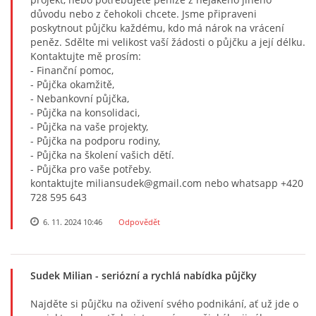
důvodu nebo z čehokoli chcete. Jsme připraveni
poskytnout půjčku každému, kdo má nárok na vrácení
peněz. Sdělte mi velikost vaší žádosti o půjčku a její délku.
Kontaktujte mě prosím:
- Finanční pomoc,
- Půjčka okamžitě,
- Nebankovní půjčka,
- Půjčka na konsolidaci,
- Půjčka na vaše projekty,
- Půjčka na podporu rodiny,
- Půjčka na školení vašich dětí.
- Půjčka pro vaše potřeby.
kontaktujte miliansudek@gmail.com nebo whatsapp +420
728 595 643
6. 11. 2024 10:46
Odpovědět
Sudek Milian
- seriózní a rychlá nabídka půjčky
Najděte si půjčku na oživení svého podnikání, ať už jde o