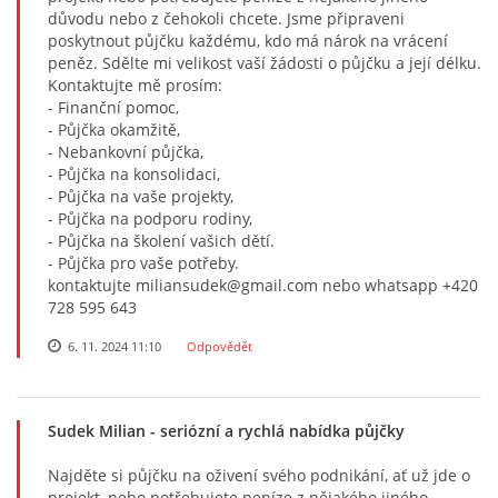
důvodu nebo z čehokoli chcete. Jsme připraveni
poskytnout půjčku každému, kdo má nárok na vrácení
peněz. Sdělte mi velikost vaší žádosti o půjčku a její délku.
Kontaktujte mě prosím:
- Finanční pomoc,
- Půjčka okamžitě,
- Nebankovní půjčka,
- Půjčka na konsolidaci,
- Půjčka na vaše projekty,
- Půjčka na podporu rodiny,
- Půjčka na školení vašich dětí.
- Půjčka pro vaše potřeby.
kontaktujte miliansudek@gmail.com nebo whatsapp +420
728 595 643
6. 11. 2024 11:10
Odpovědět
Sudek Milian
- seriózní a rychlá nabídka půjčky
Najděte si půjčku na oživení svého podnikání, ať už jde o
projekt, nebo potřebujete peníze z nějakého jiného