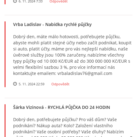
6. 11. 2024 7:33
Odpovědět
Vrba Ladislav
- Nabídka rychlé půjčky
Dobrý den, máte málo hotovosti, potřebujete půjčku,
abyste mohli platit stejné účty nebo začít podnikat, koupit
si auto, platit účty, máme pro vás nejlepší nabídku, naše
úvěrové služby jsou 100% zaručeny, nabízíme všechny
typy půjčky od 10 000 Kč/EUR až do 300 000 000 Kč/EUR s
velmi flexibilní sazbou 3 %, pro více informací nás
kontaktujte emailem: vrbaladislav76@gmail.com
5. 11. 2024 22:59
Odpovědět
Šárka Vizinová
- RYCHLÁ PŮJČKA DO 24 HODIN
Dobrý den, potřebujete půjčku? Pro váš dům? Vaše
podnikání? Nákup auta? Kolo? Založení vlastního
podnikání? Vaše osobní potřeby? Vaše dluhy? Nabízím