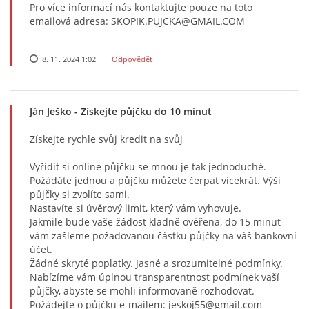
Pro více informací nás kontaktujte pouze na toto
emailová adresa: SKOPIK.PUJCKA@GMAIL.COM
8. 11. 2024 1:02
Odpovědět
Ján Ješko
- Získejte půjčku do 10 minut
Získejte rychle svůj kredit na svůj
Vyřídit si online půjčku se mnou je tak jednoduché.
Požádáte jednou a půjčku můžete čerpat vícekrát. Výši
půjčky si zvolíte sami.
Nastavíte si úvěrový limit, který vám vyhovuje.
Jakmile bude vaše žádost kladně ověřena, do 15 minut
vám zašleme požadovanou částku půjčky na váš bankovní
účet.
Žádné skryté poplatky. Jasné a srozumitelné podmínky.
Nabízíme vám úplnou transparentnost podmínek vaší
půjčky, abyste se mohli informovaně rozhodovat.
Požádejte o půjčku e-mailem: jeskoj55@gmail.com