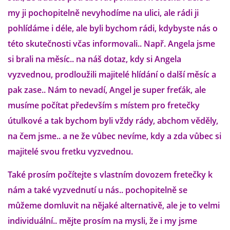
VÝCHOVA FRETKY
my ji pochopitelně nevyhodíme na ulici, ale rádi ji
pohlídáme i déle, ale byli bychom rádi, kdybyste nás o
NEMOCI FRETEK
této skutečnosti včas informovali.. Např. Angela jsme
si brali na měsíc.. na náš dotaz, kdy si Angela
JAK FRETKA BYDLÍ
vyzvednou, prodloužili majitelé hlídání o další měsíc a
pak zase.. Nám to nevadí, Angel je super freťák, ale
CESTOVÁNÍ S FRETKOU
musíme počítat především s místem pro fretečky
útulkové a tak bychom byli vždy rády, abchom věděly,
JEDNA ČÍ VÍCE FRETEK?
na čem jsme.. a ne že vůbec nevíme, kdy a zda vůbec si
majitelé svou fretku vyzvednou.
KASTRACE
Také prosím počítejte s vlastním dovozem fretečky k
STRAVA
nám a také vyzvednutí u nás.. pochopitelně se
můžeme domluvit na nějaké alternativě, ale je to velmi
individuální.. mějte prosím na mysli, že i my jsme
PODPORA