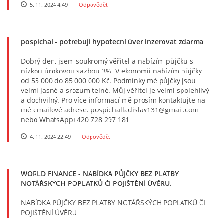
5. 11. 2024 4:49
Odpovědět
pospichal
- potrebuji hypotecní úver inzerovat zdarma
Dobrý den, jsem soukromý věřitel a nabízím půjčku s
nízkou úrokovou sazbou 3%. V ekonomii nabízím půjčky
od 55 000 do 85 000 000 Kč. Podmínky mé půjčky jsou
velmi jasné a srozumitelné. Můj věřitel je velmi spolehlivý
a dochvilný. Pro více informací mě prosím kontaktujte na
mé emailové adrese: pospichalladislav131@gmail.com
nebo WhatsApp+420 728 297 181
4. 11. 2024 22:49
Odpovědět
WORLD FINANCE
- NABÍDKA PŮJČKY BEZ PLATBY
NOTÁŘSKÝCH POPLATKŮ ČI POJIŠTĚNÍ ÚVĚRU.
NABÍDKA PŮJČKY BEZ PLATBY NOTÁŘSKÝCH POPLATKŮ ČI
POJIŠTĚNÍ ÚVĚRU