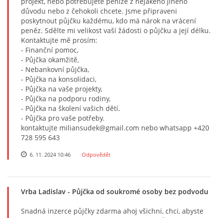
projekt, nebo potřebujete peníze z nějakého jiného
důvodu nebo z čehokoli chcete. Jsme připraveni
poskytnout půjčku každému, kdo má nárok na vrácení
peněz. Sdělte mi velikost vaší žádosti o půjčku a její délku.
Kontaktujte mě prosím:
- Finanční pomoc,
- Půjčka okamžitě,
- Nebankovní půjčka,
- Půjčka na konsolidaci,
- Půjčka na vaše projekty,
- Půjčka na podporu rodiny,
- Půjčka na školení vašich dětí.
- Půjčka pro vaše potřeby.
kontaktujte miliansudek@gmail.com nebo whatsapp +420
728 595 643
6. 11. 2024 10:46
Odpovědět
Vrba Ladislav
- Půjčka od soukromé osoby bez podvodu
Snadná inzerce půjčky zdarma ahoj všichni, chci, abyste