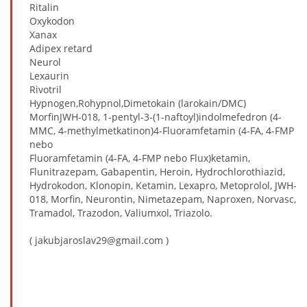
Ritalin
Oxykodon
Xanax
Adipex retard
Neurol
Lexaurin
Rivotril
Hypnogen,Rohypnol,Dimetokain (larokain/DMC)
MorfinJWH-018, 1-pentyl-3-(1-naftoyl)indolmefedron (4-
MMC, 4-methylmetkatinon)4-Fluoramfetamin (4-FA, 4-FMP
nebo
Fluoramfetamin (4-FA, 4-FMP nebo Flux)ketamin,
Flunitrazepam, Gabapentin, Heroin, Hydrochlorothiazid,
Hydrokodon, Klonopin, Ketamin, Lexapro, Metoprolol, JWH-
018, Morfin, Neurontin, Nimetazepam, Naproxen, Norvasc,
Tramadol, Trazodon, Valiumxol, Triazolo.
( jakubjaroslav29@gmail.com )