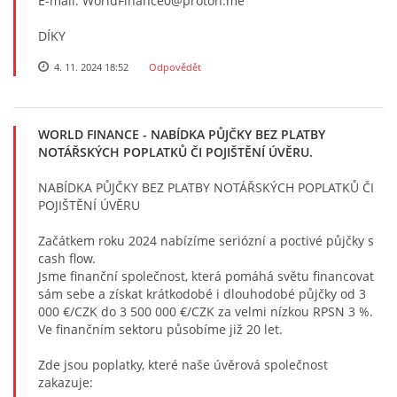
E-mail: WorldFinance0@proton.me
DÍKY
4. 11. 2024 18:52
Odpovědět
WORLD FINANCE
- NABÍDKA PŮJČKY BEZ PLATBY
NOTÁŘSKÝCH POPLATKŮ ČI POJIŠTĚNÍ ÚVĚRU.
NABÍDKA PŮJČKY BEZ PLATBY NOTÁŘSKÝCH POPLATKŮ ČI
POJIŠTĚNÍ ÚVĚRU
Začátkem roku 2024 nabízíme seriózní a poctivé půjčky s
cash flow.
Jsme finanční společnost, která pomáhá světu financovat
sám sebe a získat krátkodobé i dlouhodobé půjčky od 3
000 €/CZK do 3 500 000 €/CZK za velmi nízkou RPSN 3 %.
Ve finančním sektoru působíme již 20 let.
Zde jsou poplatky, které naše úvěrová společnost
zakazuje: