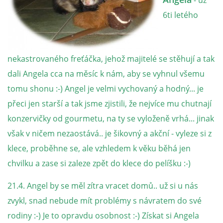
- už
6ti letého
NATÁČENÍ V TELEVIZI
AKCE
nekastrovaného freťáčka, jehož majitelé se stěhují a tak
dali Angela cca na měsíc k nám, aby se vyhnul všemu
SLUŽBY
tomu shonu :-) Angel je velmi vychovaný a hodný... je
přeci jen starší a tak jsme zjistili, že nejvíce mu chutnají
HISTORIE - 2010 - 2020
konzervičky od gourmetu, na ty se vyloženě vrhá... jinak
však v ničem nezaostává.. je šikovný a akční - vyleze si z
klece, proběhne se, ale vzhledem k věku běhá jen
JAK NÁM POMOCI - POMÁHAJÍ NÁM :-)
chvilku a zase si zaleze zpět do klece do pelíšku :-)
21.4. Angel by se měl zítra vracet domů.. už si u nás
zvykl, snad nebude mít problémy s návratem do své
Fretky Boleslav, z.s.
rodiny :-) Je to opravdu osobnost :-) Získat si Angela
Trnová 15