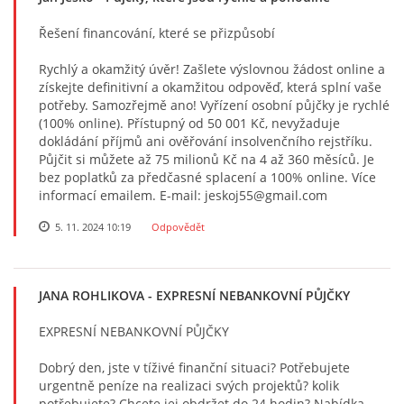
Řešení financování, které se přizpůsobí
Rychlý a okamžitý úvěr! Zašlete výslovnou žádost online a
získejte definitivní a okamžitou odpověď, která splní vaše
potřeby. Samozřejmě ano! Vyřízení osobní půjčky je rychlé
(100% online). Přístupný od 50 001 Kč, nevyžaduje
dokládání příjmů ani ověřování insolvenčního rejstříku.
Půjčit si můžete až 75 milionů Kč na 4 až 360 měsíců. Je
bez poplatků za předčasné splacení a 100% online. Více
informací emailem. E-mail: jeskoj55@gmail.com
5. 11. 2024 10:19
Odpovědět
JANA ROHLIKOVA
- EXPRESNÍ NEBANKOVNÍ PŮJČKY
EXPRESNÍ NEBANKOVNÍ PŮJČKY
Dobrý den, jste v tíživé finanční situaci? Potřebujete
urgentně peníze na realizaci svých projektů? kolik
potřebujete? Chcete jej obdržet do 24 hodin? Nabídka