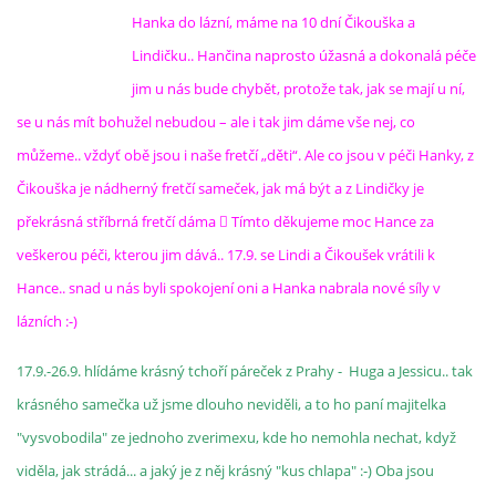
Hanka do lázní, máme na 10 dní Čikouška a
Lindičku.. Hančina naprosto úžasná a dokonalá péče
jim u nás bude chybět, protože tak, jak se mají u ní,
se u nás mít bohužel nebudou – ale i tak jim dáme vše nej, co
můžeme.. vždyť obě jsou i naše fretčí „děti“. Ale co jsou v péči Hanky, z
Čikouška je nádherný fretčí sameček, jak má být a z Lindičky je
překrásná stříbrná fretčí dáma  Tímto děkujeme moc Hance za
veškerou péči, kterou jim dává.. 17.9. se Lindi a Čikoušek vrátili k
Hance.. snad u nás byli spokojení oni a Hanka nabrala nové síly v
lázních :-)
17.9.-26.9. hlídáme krásný tchoří páreček z Prahy - Huga a Jessicu.. tak
krásného samečka už jsme dlouho neviděli, a to ho paní majitelka
"vysvobodila" ze jednoho zverimexu, kde ho nemohla nechat, když
viděla, jak strádá... a jaký je z něj krásný "kus chlapa" :-) Oba jsou