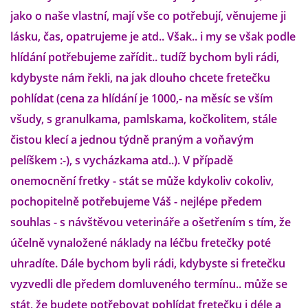
jako o naše vlastní, mají vše co potřebují, věnujeme ji
lásku, čas, opatrujeme je atd.. Však.. i my se však podle
DFD - DOMOV FRETČÍCH DŮCHODCŮ
hlídání potřebujeme zařídit.. tudíž bychom byli rádi,
kdybyste nám řekli, na jak dlouho chcete fretečku
PODMÍNKY PŘEVZETÍ FRETKY.
pohlídat (cena za hlídání je 1000,- na měsíc se vším
všudy, s granulkama, pamlskama, kočkolitem, stále
O FRETCE
čistou klecí a jednou týdně praným a voňavým
pelíškem :-), s vycházkama atd..). V případě
onemocnění fretky - stát se může kdykoliv cokoliv,
O FRETCE
pochopitelně potřebujeme Váš - nejlépe předem
souhlas - s návštěvou veterináře a ošetřením s tím, že
PÉČE O FRETKU
účelně vynaložené náklady na léčbu fretečky poté
uhradíte. Dále bychom byli rádi, kdybyste si fretečku
CHCI SI POŘÍDIT FRETKU
vyzvedli dle předem domluveného termínu.. může se
stát, že budete potřebovat pohlídat fretečku i déle a