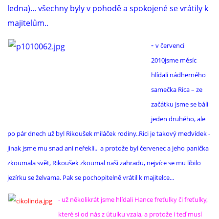
ledna)... všechny byly v pohodě a spokojené se vrátily k
majitelům..
-
v červenci
2010jsme měsíc
hlídali nádherného
samečka Rica – ze
začátku jsme se báli
jeden druhého, ale
po pár dnech už byl Rikoušek miláček rodiny..Rici je takový medvídek -
jinak jsme mu snad ani neřekli.. a protože byl červenec a jeho panička
zkoumala svět, Rikoušek zkoumal naši zahradu, nejvíce se mu líbilo
jezírku se želvama. Pak se pochopitelně vrátil k majitelce...
- už několikrát jsme hlídali Hance freťulky či freťulky,
které si od nás z útulku vzala, a protože i teď musí