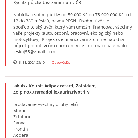
Rychlá půjčka bez zamítnutí v ČR
Nabídka osobní půjčky od 50 000 Kč do 75 000 000 Kč, od
12 do 360 měsíců, pevná RPSN. Osobní úvěr je
spotřebitelský úvěr, který vám umožní financovat všechny
vaše projekty (auto, osobní, pracovní, ekologický nebo
motocyklový). Projektové financování a online nabídka
půjček jednotlivcům i firmám. Více informací na emailu:
jeskoj55@gmail.com
6. 11. 2024 23:10
Odpovědět
jakub
- Koupit Adipex retard, Zolpidem,
Zolpinox,tramadol,lexaurin,rivotril//
prodáváme všechny druhy léků
Morfin
Zolpinox
Sanval
Frontin
Adderall