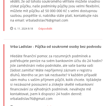
věděli, že od tohoto soukromého věřitele můžete snadno
získat půjčku, naše podmínky půjčky jsou velmi flexibilní,
můžete mít půjčku až 50 000 000 Kč s velmi dostupnou
sazbou, pospěšte si, nabídka stále platí, kontaktujte nás
na email: vrbaladislav76@gmail.com
6. 11. 2024 8:18
Odpovědět
Vrba Ladislav
- Půjčka od soukromé osoby bez podvodu
Hledáte finanční pomoc za rozumných podmínek a
potřebujete peníze na svém bankovním účtu do 24 hodin?
Jste zaměstnáni nebo podnikáte, ale vaše banka vaši
žádost zamítla? Máte nepříjemný záznam v registru
dluhů, kterého se jen tak nezbavíte? V každém případě
vám mohu s vaším příjmem půjčit, kolik chcete. Vyžádejte
si nezávazné posouzení a získejte skvělé nebankovní
financování za výhodných podmínek. neváhejte mě
kontaktovat, jsem k dispozici 24 hodin denně:
vrbaladislav76@gmail.com