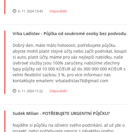
6. 11. 2024 13:43
Odpovědět
Vrba Ladislav
- Půjčka od soukromé osoby bez podvodu
Dobrý den, máte málo hotovosti, potřebujete půjčku,
abyste mohli platit stejné účty nebo začít podnikat, koupit
si auto, platit účty, máme pro vás nejlepší nabídku, naše
úvěrové služby jsou 100% zaručeny, nabízíme všechny
typy půjčky od 10 000 Kč/EUR až do 300 000 000 Kč/EUR s
velmi flexibilní sazbou 3 %, pro více informací nás
kontaktujte emailem: vrbaladislav76@gmail.com
6. 11. 2024 11:22
Odpovědět
Sudek Milian
- POTŘEBUJETE URGENTNÍ PŮJČKU?
Najděte si půjčku na oživení svého podnikání, ať už jde o
projekt, nebo potřebujete peníze z nějakého jiného