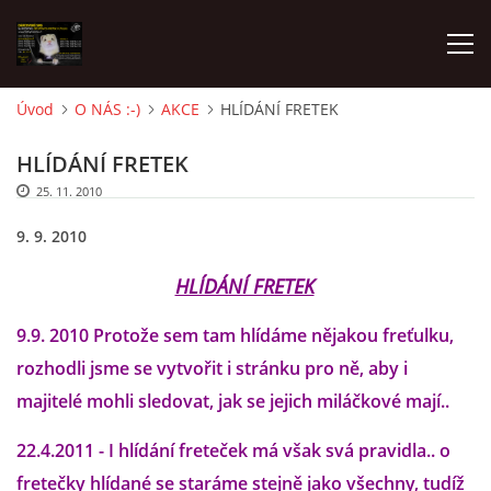
Úvod
O NÁS :-)
AKCE
HLÍDÁNÍ FRETEK
AKTUALITY
HLÍDÁNÍ FRETEK
25. 11. 2010
FRETKY V ÚTULKU
9. 9. 2010
K ADOPCI
HLÍDÁNÍ FRETEK
9.9. 2010 Protože sem tam hlídáme nějakou freťulku,
V PÉČI
rozhodli jsme se vytvořit i stránku pro ně, aby i
majitelé mohli sledovat, jak se jejich miláčkové mají..
VIRTUÁLNÍ ADOPCE
22.4.2011 - I hlídání freteček má však svá pravidla.. o
fretečky hlídané se staráme stejně jako všechny, tudíž
V NOVÝCH DOMOVECH