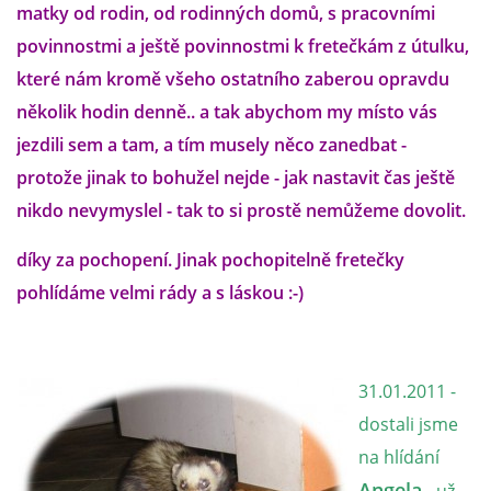
matky od rodin, od rodinných domů, s pracovními
povinnostmi a ještě povinnostmi k fretečkám z útulku,
E - S H O P
které nám kromě všeho ostatního zaberou opravdu
několik hodin denně.. a tak abychom my místo vás
HISTORIE 2022
jezdili sem a tam, a tím musely něco zanedbat -
protože jinak to bohužel nejde - jak nastavit čas ještě
O NÁS :-)
nikdo nevymyslel - tak to si prostě nemůžeme dovolit.
díky za pochopení. Jinak pochopitelně fretečky
VÝROČNÍ ZPRÁVY
pohlídáme velmi rády a s láskou :-)
KONTAKT
31.01.2011 -
JAK NÁM POMOCI
dostali jsme
na hlídání
NAPSALI O NÁS
Angela